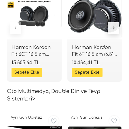
Harman Kardon
Harman Kardon
Fit 6CF 16.5 cm
Fit 6F 16.5 cm (6.5")
Komponent
Full Range
15.805,64 TL
10.484,41 TL
Hoparlör Seti |
Hoparlör Seti |
SPLHIFI
SPLHIFI
Oto Multimedya, Double Din ve Teyp
Sistemleri>
Aynı Gün Ücretsiz
Aynı Gün Ücretsiz