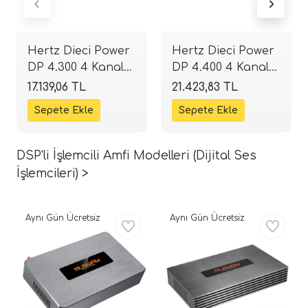
Hertz Dieci Power
Hertz Dieci Power
DP 4.300 4 Kanal
DP 4.400 4 Kanal
Amfi | 4x75W RMS
Amfi | 4x90W RMS
17.139,06 TL
21.423,83 TL
Class-AB | SPLHIFI
Class-AB | SPLHIFI
DSP'li İşlemcili Amfi Modelleri (Dijital Ses
İşlemcileri) >
Aynı Gün Ücretsiz
Aynı Gün Ücretsiz