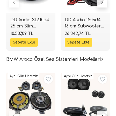
DD Audio SL610d4
DD Audio 1506d4
25 cm Slim
16 cm Subwoofer
Subwoofer | 1000W
(600W RMS) |
10.537,09 TL
26.342,74 TL
RMS | 3000W Peak
SPLHIFI
| 4+4 Ohm |
SPLHIFI
BMW Araca Özel Ses Sistemleri Modelleri>
Aynı Gün Ücretsiz
Aynı Gün Ücretsiz