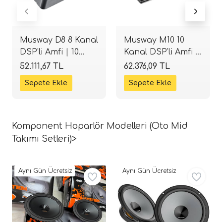
Musway D8 8 Kanal
Musway M10 10
DSP'li Amfi | 10
Kanal DSP'li Amfi |
Kanal İşlemci |
14 Kanal İşlemci |
52.111,67 TL
62.376,09 TL
Tak-Çalıştır |
1100W RMS |
SPLHIFI
SPLHIFI
Komponent Hoparlör Modelleri (Oto Mid
Takımı Setleri)>
Aynı Gün Ücretsiz
Aynı Gün Ücretsiz