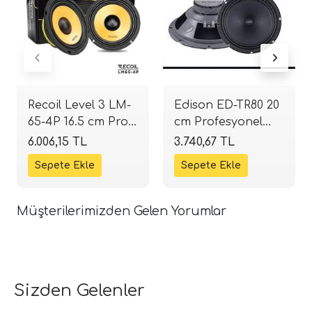
Recoil Level 3 LM-
Edison ED-TR80 20
65-4P 16.5 cm Pro
cm Profesyonel
Audio Midrange |
Midrange | 100W
6.006,15 TL
3.740,67 TL
120W RMS / 240W
RMS | SPLHIFI
Peak | SPLHIFI
Müşterilerimizden Gelen Yorumlar
Sizden Gelenler