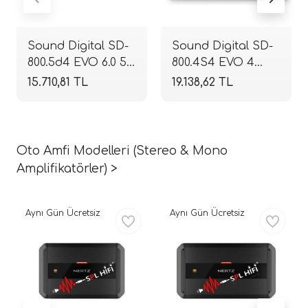
Sound Digital SD-
Sound Digital SD-
800.5d4 EVO 6.0 5
800.4S4 EVO 4
Kanallı Hibrit
Kanallı Full Range
15.710,81 TL
19.138,62 TL
Amplifikatör |
Amplifikatör | 2
4x100W + 1x400W
Ohm 4x200W RMS
RMS | 4 Ohm |
| 4 Ohm 4x110W
SPLHIFI
RMS | SPLHIFI
Oto Amfi Modelleri (Stereo & Mono
Amplifikatörler) >
Aynı Gün Ücretsiz
Aynı Gün Ücretsiz