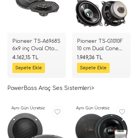
Pioneer TS-A6968S
Pioneer TS-G1010F
6x9 inç Oval Oto
10 cm Dual Cone
Hoparlör | 450W
Oto Hoparlör |
4.162,15 TL
1.949,36 TL
4-Yollu | SPLHIFI
190W | SPLHIFI
PowerBass Araç Ses Sistemleri>
Aynı Gün Ücretsiz
Aynı Gün Ücretsiz