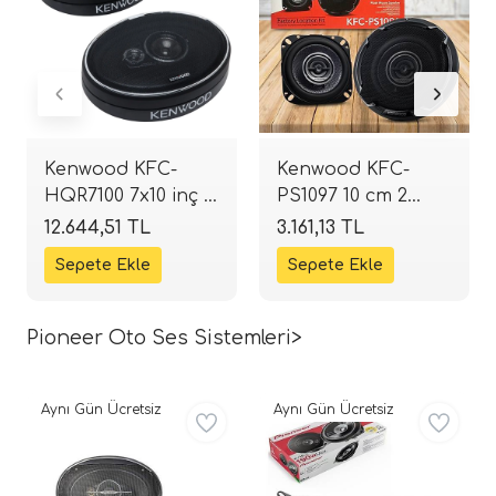
Kenwood KFC-
Kenwood KFC-
HQR7100 7x10 inç 3
PS1097 10 cm 2
Yollu Oval
Yollu Koaksiyel
12.644,51 TL
3.161,13 TL
Hoparlör | 150W
Hoparlör | 50W
RMS / 600W Peak |
RMS / 220W Peak |
SPLHIFI
SPLHIFI
Pioneer Oto Ses Sistemleri>
Aynı Gün Ücretsiz
Aynı Gün Ücretsiz