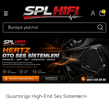
0
eri
ri
Quartorigo High-End Ses Sistemleri>