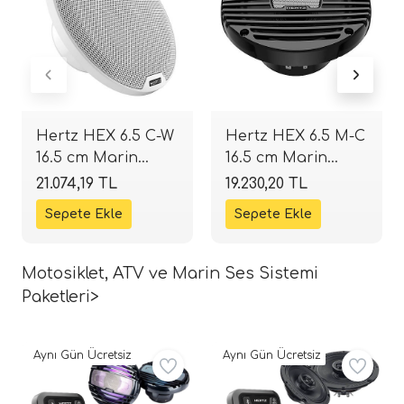
Hertz HEX 6.5 C-W
Hertz HEX 6.5 M-C
16.5 cm Marin
16.5 cm Marin
Hoparlör | 100W
Hoparlör | 100W
21.074,19 TL
19.230,20 TL
Beyaz | SPLHIFI
Siyah | SPLHIFI
Motosiklet, ATV ve Marin Ses Sistemi
Paketleri>
Aynı Gün Ücretsiz
Aynı Gün Ücretsiz