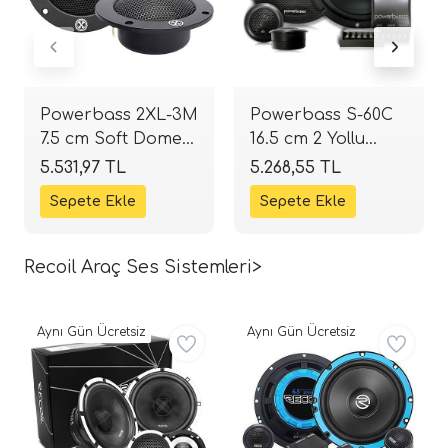
Powerbass 2XL-3M
Powerbass S-60C
7.5 cm Soft Dome
16.5 cm 2 Yollu
Midrange
Komponent Takımı
5.531,97 TL
5.268,55 TL
Hoparlör | 40W
| 70W RMS / 210W
RMS / 80W Peak |
Peak | SPLHIFI
SPLHIFI
Recoil Araç Ses Sistemleri>
Aynı Gün Ücretsiz
Aynı Gün Ücretsiz