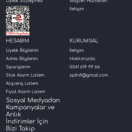
Üyelik Sözleşmesi
Müşteri Hizmetleri
İletişim
HESABIM
KURUMSAL
Üyelik Bilgilerim
İletişim
Adres Bilgilerim
Hakkımızda
Siparişlerim
0541 619 99 66
Stok Alarm Listem
splhifi@gmail.com
Alışveriş Listem
Fiyat Alarm Listem
Sosyal Medyadan
Kampanyalar ve
Anlık
İndirimler İçin
Bizi Takip