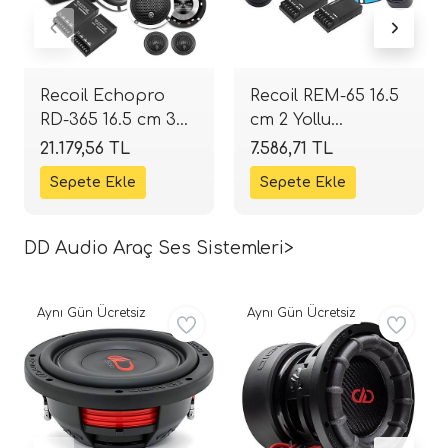
Recoil Echopro
Recoil REM-65 16.5
RD-365 16.5 cm 3
cm 2 Yollu
Yollu Komponent
Komponent Takımı
21.179,56 TL
7.586,71 TL
Takımı | 80W RMS
| 100W RMS / 200W
/ 160W Peak |
Peak | SPLHIFI
SPLHIFI
DD Audio Araç Ses Sistemleri>
Aynı Gün Ücretsiz
Aynı Gün Ücretsiz