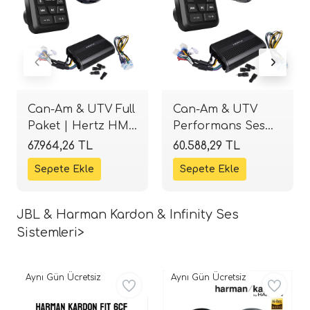
Can-Am & UTV Full
Can-Am & UTV
Paket | Hertz HMR
Performans Ses
BT + HMX 6.5 LD-S
Paketi | Hertz
67.964,26 TL
60.588,29 TL
+ SP 4.500 |
HMR BT + SX 165
SPLHIFI
NEO + SP 4.500 |
SPLHIFI
JBL & Harman Kardon & Infinity Ses
Sistemleri>
Aynı Gün Ücretsiz
Aynı Gün Ücretsiz