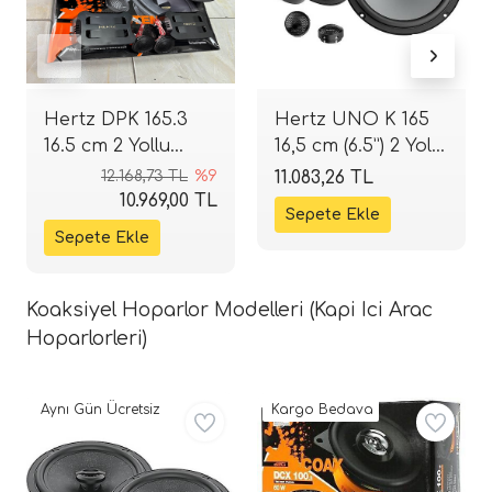
Hertz DPK 165.3
Hertz UNO K 165
16.5 cm 2 Yollu
16,5 cm (6.5”) 2 Yollu
Komponent Seti |
Komponent Set |
12.168,73 TL
%9
11.083,26 TL
80 W RMS / 160 W
80 W RMS / 300 W
10.969,00 TL
Peak | 93 dB | 4
Peak | 4 Ohm |
Ohm | SPLHIFI
SPLHIFI
Koaksiyel Hoparlor Modelleri (Kapi Ici Arac
Hoparlorleri)
Aynı Gün Ücretsiz
Kargo Bedava