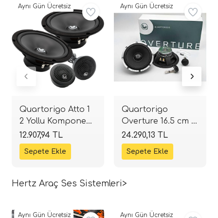
Aynı Gün Ücretsiz
Aynı Gün Ücretsiz
ri
Quartorigo Atto 1
Quartorigo
2 Yollu Komponent
Overture 16.5 cm 2
Seti | 50W RMS /
Yollu Komponent
12.907,94 TL
24.290,13 TL
100W Peak | 84 dB
Seti | 50W RMS |
| 4 Ohm | SPLHIFI
90 dB | 4 Ohm |
SPLHIFI
Hertz Araç Ses Sistemleri>
Aynı Gün Ücretsiz
Aynı Gün Ücretsiz