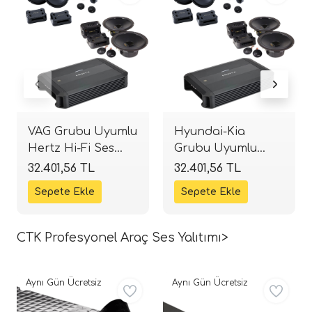
VAG Grubu Uyumlu
Hyundai-Kia
Hertz Hi-Fi Ses
Grubu Uyumlu
Paketi | 2 Takım
Hertz Hi-Fi Ses
32.401,56 TL
32.401,56 TL
DPK 165 + DP 4.300
Paketi | 2 Takım
Amfi
DPK 165 + DP 4.300
| SPLHIFI
CTK Profesyonel Araç Ses Yalıtımı>
Aynı Gün Ücretsiz
Aynı Gün Ücretsiz