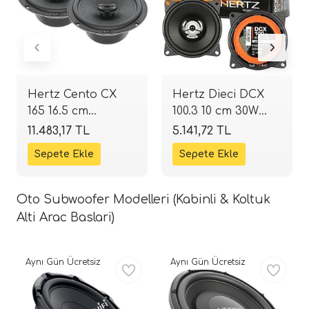
Hertz Cento CX
Hertz Dieci DCX
165 16.5 cm
100.3 10 cm 30W
Koaksiyel
RMS / 60W Max
11.483,17 TL
5.141,72 TL
Hoparlör | 210W 4
Koaksiyel
Ohm | SPLHIFI
Hoparlör |
SPLHIFI
Oto Subwoofer Modelleri (Kabinli & Koltuk
Alti Arac Baslari)
Aynı Gün Ücretsiz
Aynı Gün Ücretsiz