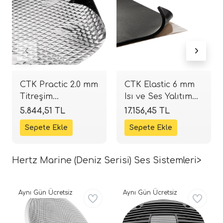
CTK Practic 2.0 mm
CTK Elastic 6 mm
Titreşim
Isı ve Ses Yalıtım
Sönümleyici
Malzemesi |
5.844,51 TL
17.156,45 TL
İzolasyon |
500x800 mm | 20
370x500 mm | 16
Adet (8.0 m²) |
Adet (2.96 m²) |
SPLHIFI
SPLHIFI
Hertz Marine (Deniz Serisi) Ses Sistemleri>
Aynı Gün Ücretsiz
Aynı Gün Ücretsiz