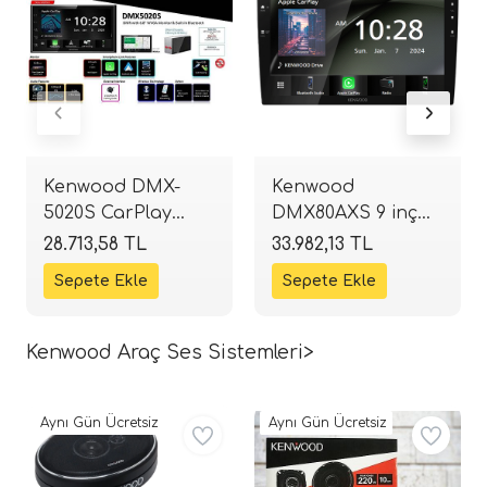
Kenwood DMX-
Kenwood
5020S CarPlay
DMX80AXS 9 inç
Android Auto
Kablosuz CarPlay
28.713,58 TL
33.982,13 TL
Double DIN |
& Android Auto
SPLHIFI
Multimedya |
SPLHIFI
Kenwood Araç Ses Sistemleri>
Aynı Gün Ücretsiz
Aynı Gün Ücretsiz