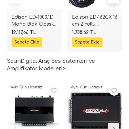
Edison ED-1000.1D
Edison ED-162CX 16
Mono Blok Class-D
cm 2 Yollu
Amplifikatör |
Koaksiyel
12.117,66 TL
1.738,62 TL
1000W RMS |
Hoparlör | 240W
SPLHIFI
Peak | SPLHIFI
SounDigital Araç Ses Sistemleri ve
Amplifikatör Modelleri>
Aynı Gün Ücretsiz
Aynı Gün Ücretsiz