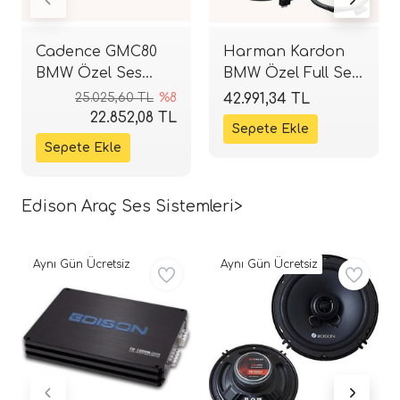
Cadence GMC80
Harman Kardon
BMW Özel Ses
BMW Özel Full Ses
Sistemi Kiti |
Sistemi Paketi |
25.025,60 TL
%8
42.991,34 TL
Komponent ve
Komponent Set + 2
22.852,08 TL
Koltuk Altı Bas Seti
Adet Koltuk Altı
| SPLHIFI
Bas | SPLHIFI
Edison Araç Ses Sistemleri>
Aynı Gün Ücretsiz
Aynı Gün Ücretsiz