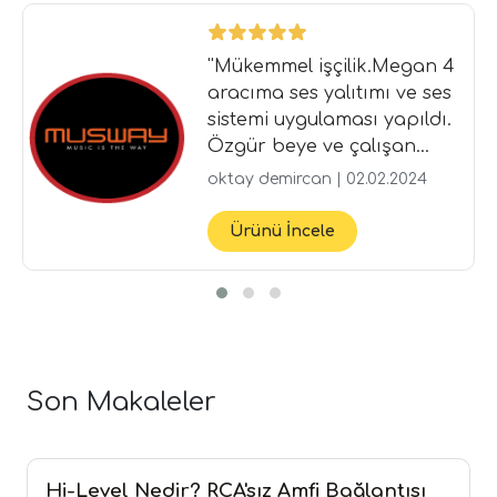
''Mükemmel işçilik.Megan 4
aracıma ses yalıtımı ve ses
sistemi uygulaması yapıldı.
Özgür beye ve çalışan
arkadaşa, ilgilerinden
oktay demircan | 02.02.2024
dolayı çok teşekkür
ediyorum.. ''
Ürünü İncele
Son Makaleler
Hi-Level Nedir? RCA'sız Amfi Bağlantısı