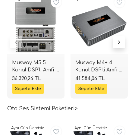
i Arac Baslari)
Ses Performans)
Musway M5 5
Musway M4+ 4
Kanal DSP'li Amfi |
Kanal DSP'li Amfi |
9 Kanal İşlemci |
8 Kanal İşlemci |
36.320,26 TL
41.584,06 TL
Tak-Çalıştır |
Tak-Çalıştır |
SPLHIFI
SPLHIFI
Oto Ses Sistemi Paketleri>
Aynı Gün Ücretsiz
Aynı Gün Ücretsiz