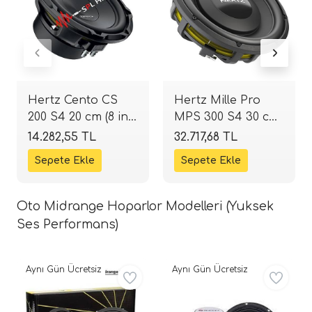
Hertz Cento CS
Hertz Mille Pro
200 S4 20 cm (8 inç)
MPS 300 S4 30 cm
Subwoofer | 300W
(12 inç) Slim
14.282,55 TL
32.717,68 TL
4 Ohm | SPLHIFI
Subwoofer | 1000W
4 Ohm | SPLHIFI
Oto Midrange Hoparlor Modelleri (Yuksek
Ses Performans)
Aynı Gün Ücretsiz
Aynı Gün Ücretsiz