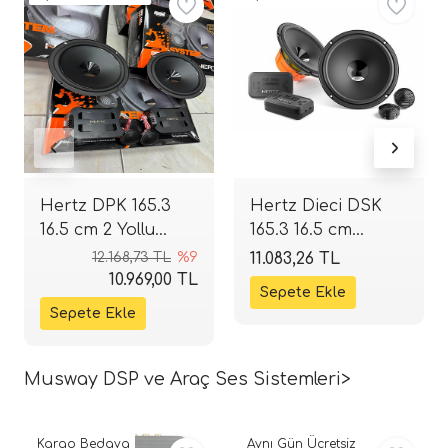
Hertz DPK 165.3
Hertz Dieci DSK
tör Modelleri
16.5 cm 2 Yollu
165.3 16.5 cm
Komponent Seti |
Komponent Mid
12.168,73 TL
%9
11.083,26 TL
törler)
80 W RMS / 160 W
Takımı | 160W 4
10.969,00 TL
Peak | 93 dB | 4
Ohm | SPLHIFI
cileri)
Ohm | SPLHIFI
Musway DSP ve Araç Ses Sistemleri>
mı Setleri)
Hoparlorleri)
Kargo Bedava
Aynı Gün Ücretsiz