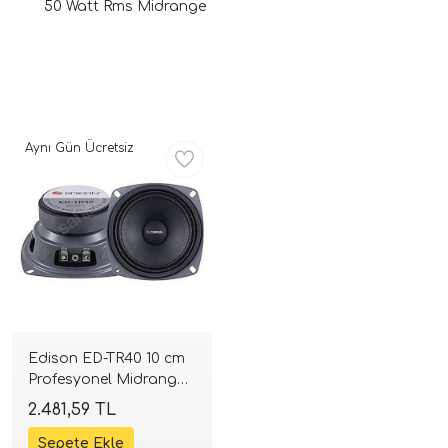
50 Watt Rms Midrange
Aynı Gün Ücretsiz
ri
Edison ED-TR40 10 cm
Profesyonel Midrange |
50W RMS | SPLHIFI
2.481,59 TL