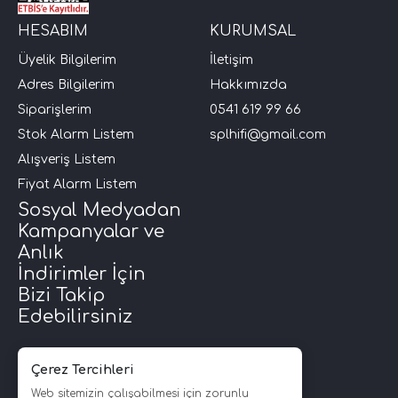
HESABIM
KURUMSAL
i Arac Baslari)
Üyelik Bilgilerim
İletişim
Adres Bilgilerim
Hakkımızda
Ses Performans)
Siparişlerim
0541 619 99 66
Stok Alarm Listem
splhifi@gmail.com
Alışveriş Listem
Fiyat Alarm Listem
Sosyal Medyadan
Kampanyalar ve
Anlık
İndirimler İçin
Bizi Takip
Edebilirsiniz
Çerez Tercihleri
Web sitemizin çalışabilmesi için zorunlu