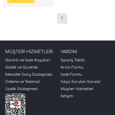
1
MÜŞTERİ HİZMETLERİ
YARDIM
tör Modelleri
Garanti ve İade Koşulları
Sipariş Takibi
Gizlilik ve Güvenlik
Arıza Formu
törler)
Mesafeli Satış Sözleşmesi
İade Formu
Ödeme ve Teslimat
Sıkça Sorulan Sorular
cileri)
Üyelik Sözleşmesi
Müşteri Hizmetleri
İletişim
mı Setleri)
Hoparlorleri)