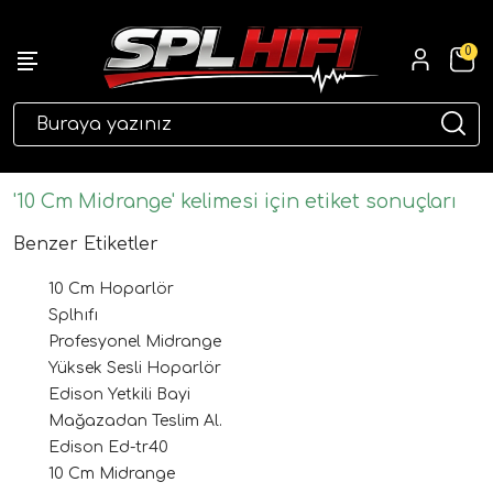
0
eri
'10 Cm Midrange' kelimesi için etiket sonuçları
Benzer Etiketler
10 Cm Hoparlör
Splhıfı
Profesyonel Midrange
Yüksek Sesli Hoparlör
Edison Yetkili Bayi
ri
Mağazadan Teslim Al.
Edison Ed-tr40
10 Cm Midrange