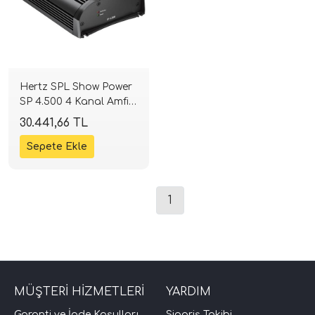
Hertz SPL Show Power
SP 4.500 4 Kanal Amfi |
4x150W RMS Class-D |
30.441,66 TL
SPLHIFI
tör Modelleri
törler)
1
cileri)
mı Setleri)
MÜŞTERİ HİZMETLERİ
YARDIM
Hoparlorleri)
Garanti ve İade Koşulları
Sipariş Takibi