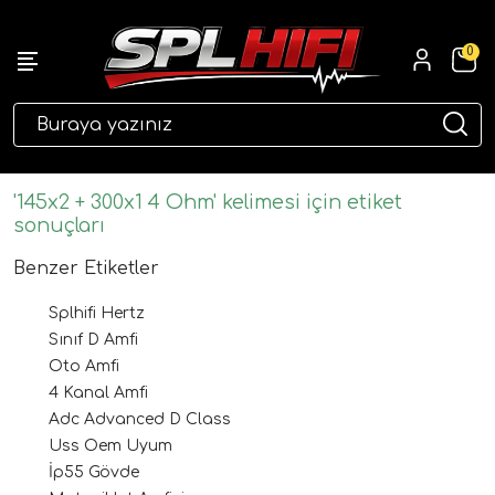
0
eri
'145x2 + 300x1 4 Ohm' kelimesi için etiket
sonuçları
Benzer Etiketler
Splhifi Hertz
Sınıf D Amfi
Oto Amfi
4 Kanal Amfi
ri
Adc Advanced D Class
Uss Oem Uyum
İp55 Gövde