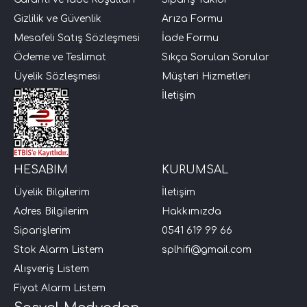
Gizlilik ve Güvenlik
Arıza Formu
i Arac Baslari)
Mesafeli Satış Sözleşmesi
İade Formu
Ödeme ve Teslimat
Sıkça Sorulan Sorular
Ses Performans)
Üyelik Sözleşmesi
Müşteri Hizmetleri
İletişim
HESABIM
KURUMSAL
Üyelik Bilgilerim
İletişim
Adres Bilgilerim
Hakkımızda
Siparişlerim
0541 619 99 66
Stok Alarm Listem
splhifi@gmail.com
Alışveriş Listem
Fiyat Alarm Listem