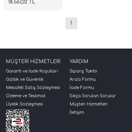
18.567,32 TL
Amplifikatör | 4 Ohm
3000W RMS | 2 Ohm
1980W RMS | SPLHIFI
1
MÜŞTERİ HİZMETLERİ
YARDIM
tör Modelleri
Garanti ve İade Koşulları
Sipariş Takibi
törler)
Gizlilik ve Güvenlik
Arıza Formu
Mesafeli Satış Sözleşmesi
İade Formu
cileri)
Ödeme ve Teslimat
Sıkça Sorulan Sorular
Üyelik Sözleşmesi
Müşteri Hizmetleri
mı Setleri)
İletişim
Hoparlorleri)