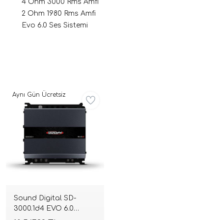
4 Ohm 3000 Rms Amfi
2 Ohm 1980 Rms Amfi
Evo 6.0 Ses Sistemi
Aynı Gün Ücretsiz
ri
Sound Digital SD-
3000.1d4 EVO 6.0
Mono Blok Full Range