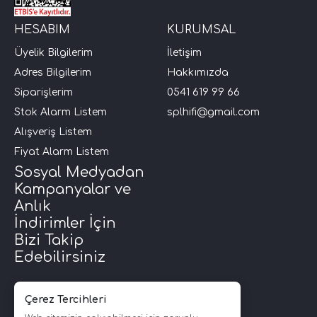
HESABIM
KURUMSAL
i Arac Baslari)
Üyelik Bilgilerim
İletişim
Ses Performans)
Adres Bilgilerim
Hakkımızda
Siparişlerim
0541 619 99 66
Stok Alarm Listem
splhifi@gmail.com
Alışveriş Listem
Fiyat Alarm Listem
Sosyal Medyadan
Kampanyalar ve
Anlık
İndirimler İçin
Bizi Takip
Edebilirsiniz
Çerez Tercihleri