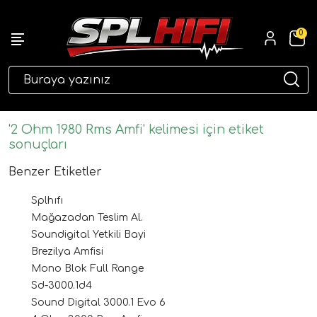
0
eri
'2 Ohm 1980 Rms Amfi' kelimesi için etiket
sonuçları
Benzer Etiketler
Splhıfı
Mağazadan Teslim Al.
Soundigital Yetkili Bayi
Brezilya Amfisi
ri
Mono Blok Full Range
Sd-3000.1d4
Sound Digital 3000.1 Evo 6