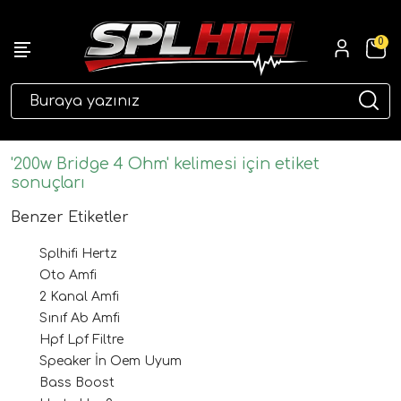
0
eri
'200w Bridge 4 Ohm' kelimesi için etiket
sonuçları
Benzer Etiketler
Splhifi Hertz
Oto Amfi
2 Kanal Amfi
Sınıf Ab Amfi
ri
Hpf Lpf Filtre
Speaker İn Oem Uyum
Bass Boost