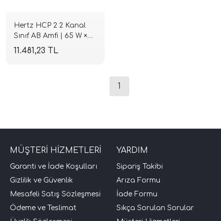
Hertz HCP 2 2 Kanal
Sınıf AB Amfi | 65 W ×2
@ 4 Ohm / 100 W ×2 @
11.481,23 TL
2 Ohm | SPLHIFI
1
tör Modelleri
törler)
MÜŞTERİ HİZMETLERİ
YARDIM
cileri)
Garanti ve İade Koşulları
Sipariş Takibi
Gizlilik ve Güvenlik
Arıza Formu
mı Setleri)
Mesafeli Satış Sözleşmesi
İade Formu
Ödeme ve Teslimat
Sıkça Sorulan Sorular
Hoparlorleri)