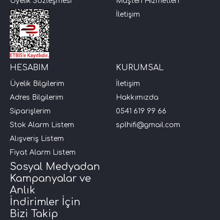
Üyelik Sözleşmesi
Müşteri Hizmetleri
İletişim
i Arac Baslari)
Ses Performans)
HESABIM
KURUMSAL
Üyelik Bilgilerim
İletişim
Adres Bilgilerim
Hakkımızda
Siparişlerim
0541 619 99 66
Stok Alarm Listem
splhifi@gmail.com
Alışveriş Listem
Fiyat Alarm Listem
Sosyal Medyadan
Kampanyalar ve
Anlık
İndirimler İçin
Bizi Takip