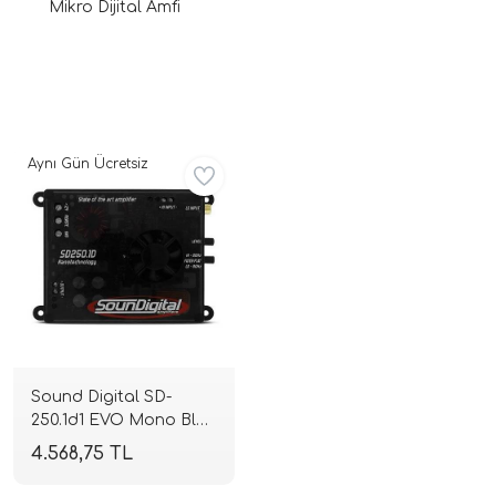
Mikro Dijital Amfi
Aynı Gün Ücretsiz
ri
Sound Digital SD-
250.1d1 EVO Mono Blok
Full Range Amplifikatör
4.568,75 TL
| 1 Ohm 300W RMS |
SPLHIFI