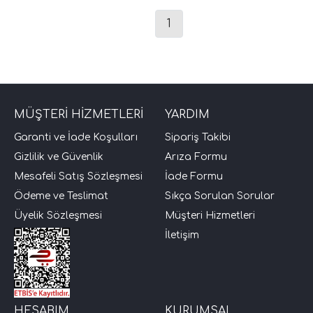
1
MÜŞTERİ HİZMETLERİ
YARDIM
Garanti ve İade Koşulları
Sipariş Takibi
tör Modelleri
Gizlilik ve Güvenlik
Arıza Formu
Mesafeli Satış Sözleşmesi
İade Formu
törler)
Ödeme ve Teslimat
Sıkça Sorulan Sorular
Üyelik Sözleşmesi
Müşteri Hizmetleri
cileri)
İletişim
mı Setleri)
Hoparlorleri)
HESABIM
KURUMSAL