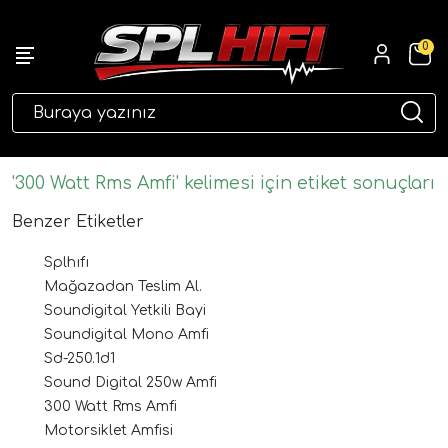
0
eri
'300 Watt Rms Amfi' kelimesi için etiket sonuçları
Benzer Etiketler
Splhıfı
Mağazadan Teslim Al.
Soundigital Yetkili Bayi
Soundigital Mono Amfi
Sd-250.1d1
ri
Sound Digital 250w Amfi
300 Watt Rms Amfi
Motorsiklet Amfisi