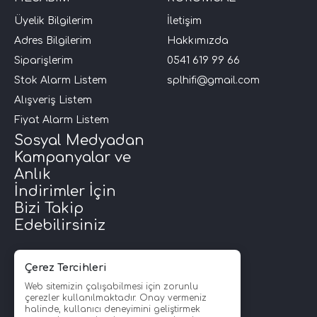
Üyelik Bilgilerim
İletişim
i Arac Baslari)
Adres Bilgilerim
Hakkımızda
Siparişlerim
0541 619 99 66
Ses Performans)
Stok Alarm Listem
splhifi@gmail.com
Alışveriş Listem
Fiyat Alarm Listem
Sosyal Medyadan
Kampanyalar ve
Anlık
İndirimler İçin
Bizi Takip
Edebilirsiniz
Çerez Tercihleri
Web sitemizin çalışabilmesi için zorunlu
çerezler kullanılmaktadır. Onay vermeniz
halinde, kullanıcı deneyimini geliştirmek