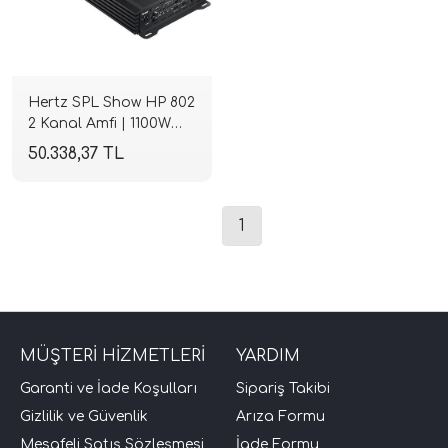
Hertz SPL Show HP 802
2 Kanal Amfi | 1100W
RMS Class-AB |
50.338,37 TL
SPLHIFI
tör Modelleri
1
törler)
cileri)
MÜŞTERİ HİZMETLERİ
YARDIM
mı Setleri)
Garanti ve İade Koşulları
Sipariş Takibi
Gizlilik ve Güvenlik
Arıza Formu
Hoparlorleri)
Mesafeli Satış Sözleşmesi
İade Formu