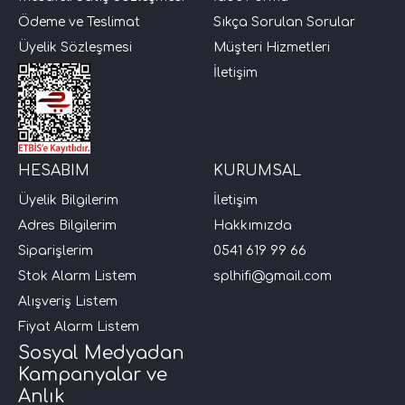
Ödeme ve Teslimat
Sıkça Sorulan Sorular
i Arac Baslari)
Üyelik Sözleşmesi
Müşteri Hizmetleri
İletişim
Ses Performans)
HESABIM
KURUMSAL
Üyelik Bilgilerim
İletişim
Adres Bilgilerim
Hakkımızda
Siparişlerim
0541 619 99 66
Stok Alarm Listem
splhifi@gmail.com
Alışveriş Listem
Fiyat Alarm Listem
Sosyal Medyadan
Kampanyalar ve
Anlık