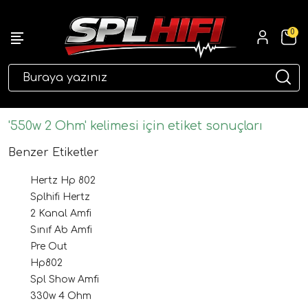
0
eri
'550w 2 Ohm' kelimesi için etiket sonuçları
Benzer Etiketler
Hertz Hp 802
Splhifi Hertz
2 Kanal Amfi
Sınıf Ab Amfi
Pre Out
ri
Hp802
Spl Show Amfi
330w 4 Ohm