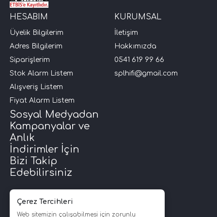
HESABIM
KURUMSAL
i Arac Baslari)
Üyelik Bilgilerim
İletişim
Adres Bilgilerim
Hakkımızda
Ses Performans)
Siparişlerim
0541 619 99 66
Stok Alarm Listem
splhifi@gmail.com
Alışveriş Listem
Fiyat Alarm Listem
Sosyal Medyadan
Kampanyalar ve
Anlık
İndirimler İçin
Bizi Takip
Edebilirsiniz
Çerez Tercihleri
Web sitemizin çalışabilmesi için zorunlu