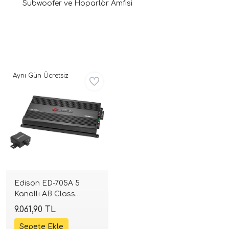
Subwoofer ve Hoparlör Amfisi
Aynı Gün Ücretsiz
ri
Edison ED-705A 5
Kanallı AB Class
Amplifikatör | 4x70W +
9.061,90 TL
1x300W RMS | SPLHIFI