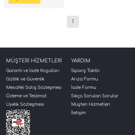
1
MÜŞTERİ HİZMETLERİ
YARDIM
tör Modelleri
Garanti ve İade Koşulları
Sipariş Takibi
Gizlilik ve Güvenlik
Arıza Formu
törler)
Mesafeli Satış Sözleşmesi
İade Formu
Ödeme ve Teslimat
Sıkça Sorulan Sorular
cileri)
Üyelik Sözleşmesi
Müşteri Hizmetleri
İletişim
mı Setleri)
Hoparlorleri)