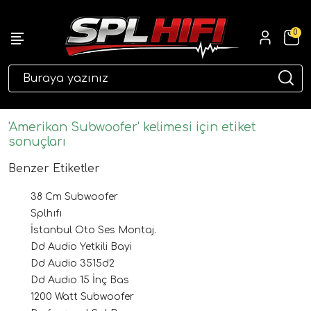
0
eri
'Amerikan Subwoofer' kelimesi için etiket
sonuçları
Benzer Etiketler
38 Cm Subwoofer
Splhıfı
İstanbul Oto Ses Montaj.
Dd Audio Yetkili Bayi
ri
Dd Audio 3515d2
Dd Audio 15 İnç Bas
1200 Watt Subwoofer