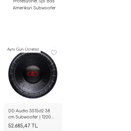
Profesyonel Spl Bas
Amerikan Subwoofer
Aynı Gün Ücretsiz
ri
DD Audio 3515d2 38
cm Subwoofer | 1200W
RMS | 4800W Peak |
52.685,47 TL
2+2 Ohm | SPLHIFI