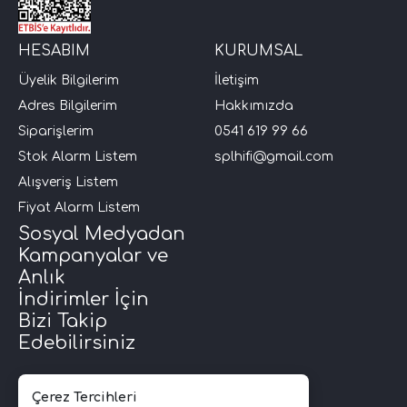
i Arac Baslari)
HESABIM
KURUMSAL
Üyelik Bilgilerim
İletişim
Ses Performans)
Adres Bilgilerim
Hakkımızda
Siparişlerim
0541 619 99 66
Stok Alarm Listem
splhifi@gmail.com
Alışveriş Listem
Fiyat Alarm Listem
Sosyal Medyadan
Kampanyalar ve
Anlık
İndirimler İçin
Bizi Takip
Edebilirsiniz
Çerez Tercihleri