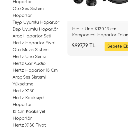
Hoparlör
Oto Ses Sistemi
Hoparlör
Teyp Uyumlu Hoparlör
Hertz Uno K130 13 cm
Dsp Uyumlu Hoparlör
Komponent Hoparlör Takım
Araç Hoparlör Seti
220 W | 4 Ohm | SPLHIFI
Hertz Hoparlör Fiyat
9.997,79 TL
Oto Müzik Sistemi
Hertz Uno Serisi
Hertz Car Audio
Hertz Hoparlör 13 Cm
Araç Ses Sistemi
Yükseltme
Hertz X130
Hertz Koaksiyel
Hoparlör
13 Cm Koaksiyel
Hoparlör
Hertz X130 Fiyat