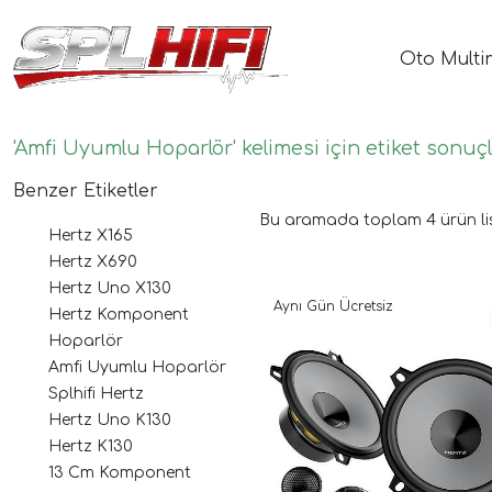
Oto Multi
'Amfi Uyumlu Hoparlör' kelimesi için etiket sonuçl
Benzer Etiketler
Bu aramada toplam
4
ürün li
Hertz X165
Hertz X690
Hertz Uno X130
Aynı Gün Ücretsiz
Hertz Komponent
Hoparlör
Amfi Uyumlu Hoparlör
Splhifi Hertz
Hertz Uno K130
Hertz K130
13 Cm Komponent