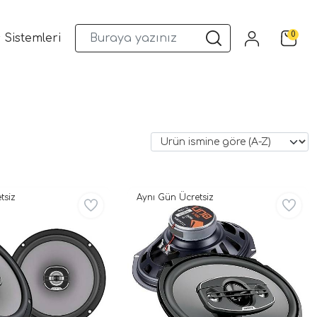
0
 Sistemleri
Musway DSP ve Araç Ses Sistemleri
Qua
tsiz
Aynı Gün Ücretsiz