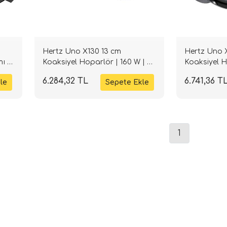
Hertz Uno X130 13 cm
Hertz Uno X
ı |
Koaksiyel Hoparlör | 160 W | 4
Koaksiyel H
Ohm | SPLHIFI
SPLHIFI
6.284,32 TL
6.741,36 T
1