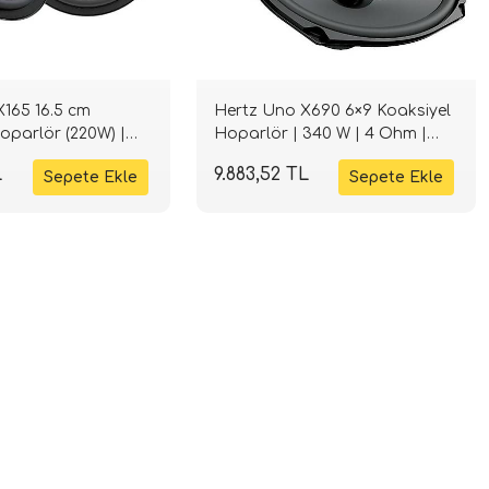
165 16.5 cm
Hertz Uno X690 6×9 Koaksiyel
oparlör (220W) |
Hoparlör | 340 W | 4 Ohm |
SPLHIFI
L
9.883,52 TL