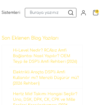
0
 Sistemleri
Musway DSP ve Araç Ses Sistemleri
Qua
Son Eklenen Blog Yazıları
Hi-Level Nedir? RCA'sız Amfi
Bağlantısı Nasıl Yapılır? OEM
Teyp ile DSP'li Amfi Rehberi (2026)
Elektrikli Araçta DSP'li Amfi
Kullanılır mı? Menzili Düşürür mü?
(2026 Rehberi)
Hertz Mid Takımı Hangisi Seçilir?
Uno, DSK, DPK, CK, CPK ve Mille