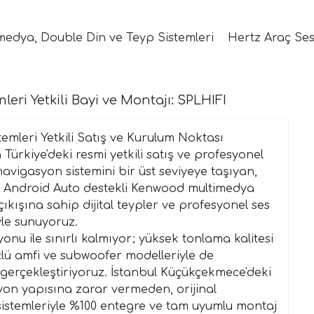
medya, Double Din ve Teyp Sistemleri
Hertz Araç Ses
ri Yetkili Bayi ve Montajı: SPLHIFI
emleri Yetkili Satış ve Kurulum Noktası
ürkiye'deki resmi yetkili satış ve profesyonel
avigasyon sistemini bir üst seviyeye taşıyan,
ve Android Auto destekli Kenwood multimedya
çıkışına sahip dijital teypler ve profesyonel ses
yle sunuyoruz.
u ile sınırlı kalmıyor; yüksek tonlama kalitesi
ü amfi ve subwoofer modelleriyle de
 gerçekleştiriyoruz. İstanbul Küçükçekmece'deki
syon yapısına zarar vermeden, orijinal
sistemleriyle %100 entegre ve tam uyumlu montaj