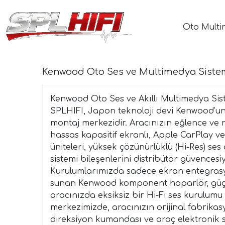
Oto Multi
Kenwood Oto Ses ve Multimedya Sistemle
Kenwood Oto Ses ve Akıllı Multimedya Sist
SPLHIFI, Japon teknoloji devi Kenwood’un T
montaj merkezidir. Aracınızın eğlence ve n
hassas kapasitif ekranlı, Apple CarPlay 
üniteleri, yüksek çözünürlüklü (Hi-Res) ses 
sistemi bileşenlerini distribütör güvencesi
Kurulumlarımızda sadece ekran entegrasyon
sunan Kenwood komponent hoparlör, güçl
aracınızda eksiksiz bir Hi-Fi ses kurulumu
merkezimizde, aracınızın orijinal fabrika
direksiyon kumandası ve araç elektronik 