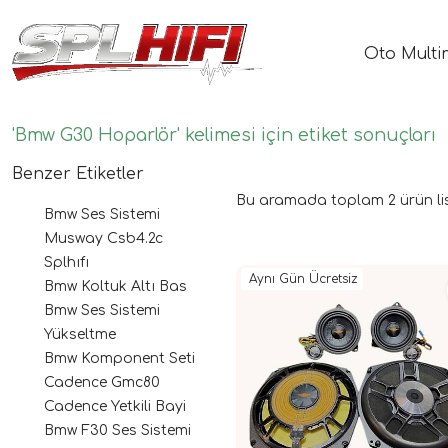
Oto Multi
'Bmw G30 Hoparlör' kelimesi için etiket sonuçları
Benzer Etiketler
Bu aramada toplam
2
ürün li
Bmw Ses Sistemi
Musway Csb4.2c
Splhıfı
Aynı Gün Ücretsiz
Bmw Koltuk Altı Bas
Bmw Ses Sistemi
Yükseltme
Bmw Komponent Seti
Cadence Gmc80
Cadence Yetkili Bayi
Bmw F30 Ses Sistemi