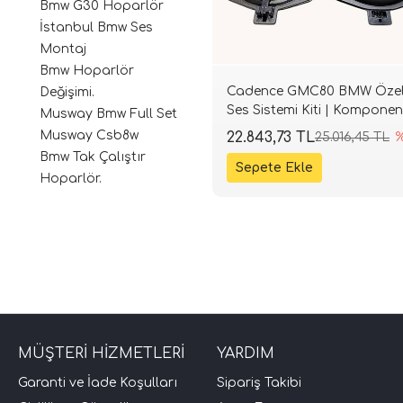
Bmw G30 Hoparlör
İstanbul Bmw Ses
Montaj
Bmw Hoparlör
Cadence GMC80 BMW Öze
Değişimi.
Ses Sistemi Kiti | Komponen
Musway Bmw Full Set
Koltuk Altı Bas Seti | SPLHI
Musway Csb8w
22.843,73 TL
25.016,45 TL
Bmw Tak Çalıştır
Hoparlör.
MÜŞTERİ HİZMETLERİ
YARDIM
Garanti ve İade Koşulları
Sipariş Takibi