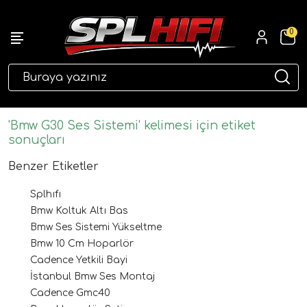
0
eri
'Bmw G30 Ses Sistemi' kelimesi için etiket
sonuçları
Benzer Etiketler
Splhıfı
Bmw Koltuk Altı Bas
Bmw Ses Sistemi Yükseltme
Bmw 10 Cm Hoparlör
ri
Cadence Yetkili Bayi
İstanbul Bmw Ses Montaj
Cadence Gmc40