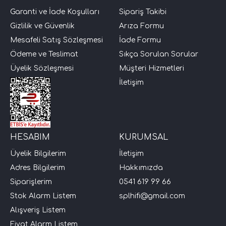
Garanti ve İade Koşulları
Sipariş Takibi
i Arac Baslari)
Gizlilik ve Güvenlik
Arıza Formu
Mesafeli Satış Sözleşmesi
İade Formu
Ses Performans)
Ödeme ve Teslimat
Sıkça Sorulan Sorular
Üyelik Sözleşmesi
Müşteri Hizmetleri
İletişim
HESABIM
KURUMSAL
Üyelik Bilgilerim
İletişim
Adres Bilgilerim
Hakkımızda
Siparişlerim
0541 619 99 66
Stok Alarm Listem
splhifi@gmail.com
Alışveriş Listem
Fiyat Alarm Listem