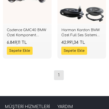
Cadence GMC40 BMW
Harman Kardon BMW
Özel Komponent
Özel Full Ses Sistemi
Hoparlör Takımı | 10
Paketi | Komponent Set
6.849,11 TL
42.991,34 TL
cm | 50W RMS |
+ 2 Adet Koltuk Altı Bas
SPLHIFI
| SPLHIFI
tör Modelleri
törler)
1
cileri)
mı Setleri)
Hoparlorleri)
MÜŞTERİ HİZMETLERİ
YARDIM