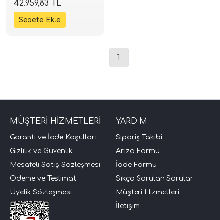
42.959,83 TL
+ 2 Adet Koltuk Altı Bas
| SPLHIFI
1
tör Modelleri
MÜŞTERİ HİZMETLERİ
YARDIM
törler)
Garanti ve İade Koşulları
Sipariş Takibi
Gizlilik ve Güvenlik
Arıza Formu
cileri)
Mesafeli Satış Sözleşmesi
İade Formu
Ödeme ve Teslimat
Sıkça Sorulan Sorular
mı Setleri)
Üyelik Sözleşmesi
Müşteri Hizmetleri
İletişim
Hoparlorleri)