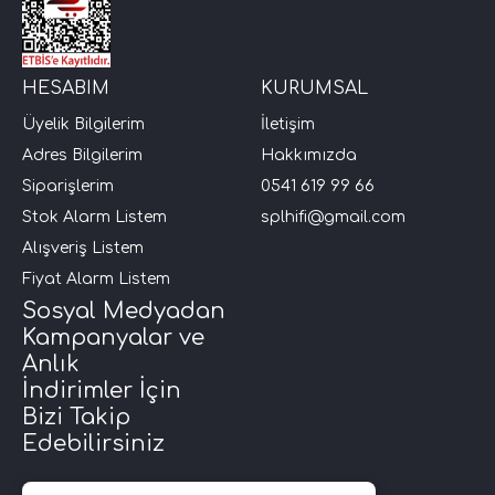
i Arac Baslari)
HESABIM
KURUMSAL
Ses Performans)
Üyelik Bilgilerim
İletişim
Adres Bilgilerim
Hakkımızda
Siparişlerim
0541 619 99 66
Stok Alarm Listem
splhifi@gmail.com
Alışveriş Listem
Fiyat Alarm Listem
Sosyal Medyadan
Kampanyalar ve
Anlık
İndirimler İçin
Bizi Takip
Edebilirsiniz