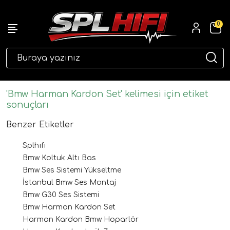
0
eri
'Bmw Harman Kardon Set' kelimesi için etiket
sonuçları
Benzer Etiketler
Splhıfı
Bmw Koltuk Altı Bas
Bmw Ses Sistemi Yükseltme
İstanbul Bmw Ses Montaj
ri
Bmw G30 Ses Sistemi
Bmw Harman Kardon Set
Harman Kardon Bmw Hoparlör