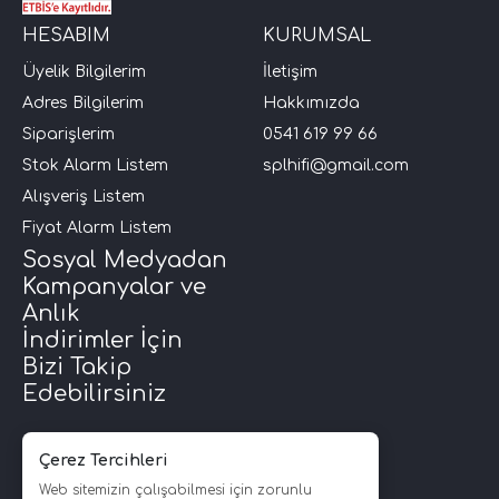
HESABIM
KURUMSAL
i Arac Baslari)
Üyelik Bilgilerim
İletişim
Adres Bilgilerim
Hakkımızda
Ses Performans)
Siparişlerim
0541 619 99 66
Stok Alarm Listem
splhifi@gmail.com
Alışveriş Listem
Fiyat Alarm Listem
Sosyal Medyadan
Kampanyalar ve
Anlık
İndirimler İçin
Bizi Takip
Edebilirsiniz
Çerez Tercihleri
Web sitemizin çalışabilmesi için zorunlu