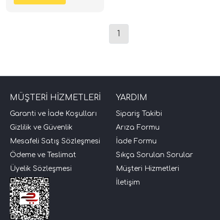
1
MÜŞTERİ HİZMETLERİ
YARDIM
tör Modelleri
Garanti ve İade Koşulları
Sipariş Takibi
Gizlilik ve Güvenlik
Arıza Formu
törler)
Mesafeli Satış Sözleşmesi
İade Formu
Ödeme ve Teslimat
Sıkça Sorulan Sorular
cileri)
Üyelik Sözleşmesi
Müşteri Hizmetleri
İletişim
mı Setleri)
Hoparlorleri)