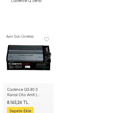
Cadence Q Serisi
Aynı Gün Ücretsiz
ri
Cadence Q5.80 5
Kanal Oto Amfi |
4x80W + 1x300W RMS |
8.163,26 TL
SPLHIFI