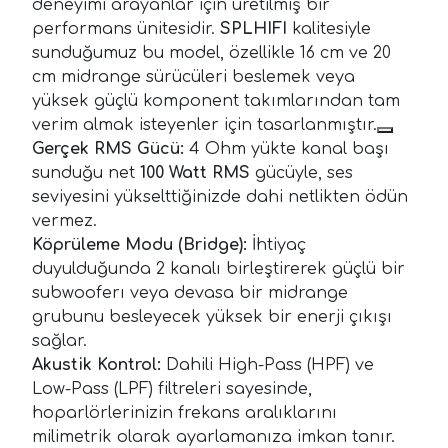
deneyimi arayanlar için üretilmiş bir
performans ünitesidir.
SPLHIFI
kalitesiyle
sunduğumuz bu model, özellikle 16 cm ve 20
cm midrange sürücüleri beslemek veya
yüksek güçlü komponent takımlarından tam
verim almak isteyenler için tasarlanmıştır.
Gerçek RMS Gücü:
4 Ohm yükte kanal başı
sunduğu net
100 Watt RMS
gücüyle, ses
seviyesini yükselttiğinizde dahi netlikten ödün
vermez.
Köprüleme Modu (Bridge):
İhtiyaç
duyulduğunda 2 kanalı birleştirerek güçlü bir
subwooferı veya devasa bir midrange
grubunu besleyecek yüksek bir enerji çıkışı
sağlar.
Akustik Kontrol:
Dahili High-Pass (HPF) ve
Low-Pass (LPF) filtreleri sayesinde,
hoparlörlerinizin frekans aralıklarını
milimetrik olarak ayarlamanıza imkan tanır.