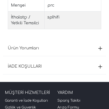
Menşei
prc
İthalatçı /
splhifi
Yetkili Temsilci
Ürün Yorumları
İADE KOŞULLARI
MÜŞTERİ HİZMETLERİ
YARDIM
Garanti ve İade Koşulları
Sipariş Takibi
Gizlilik ve Güvenlik
Arıza Formu