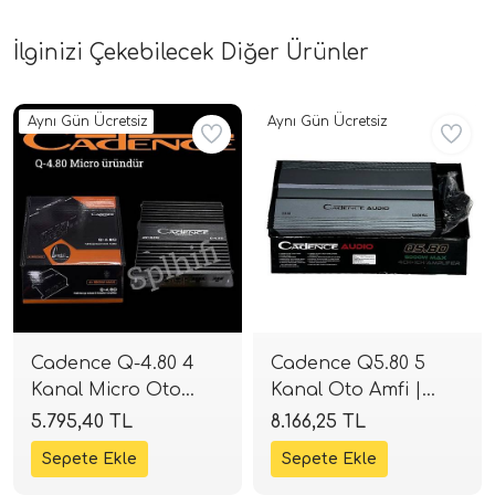
İlginizi Çekebilecek Diğer Ürünler
Aynı Gün Ücretsiz
Aynı Gün Ücretsiz
Cadence Q-4.80 4
Cadence Q5.80 5
Kanal Micro Oto
Kanal Oto Amfi |
Amfi | 4x80W RMS |
4x80W + 1x300W RMS
5.795,40 TL
8.166,25 TL
SPLHIFI
| SPLHIFI