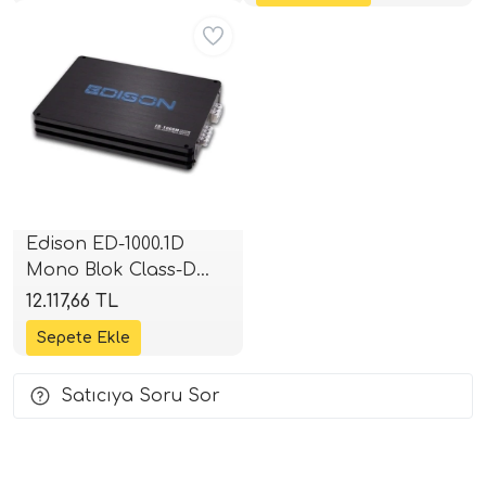
Aynı Gün Ücretsiz
4x132W RMS | SPLHIFI
i Arac Baslari)
Ses Performans)
Edison ED-1000.1D
Mono Blok Class-D
Amplifikatör | 1000W
12.117,66 TL
RMS | SPLHIFI
Satıcıya Soru Sor