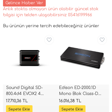
Gelince Haber Ver
Anlık stokta olmayan ürün olabilir güncel stok
bilgisi için telden ulaşabilirsiniz 05416199966
Bu ürünün yerine tercih edebileceğiniz ürünler
Aynı Gün Ücretsiz
Aynı Gün Ücretsiz
tör Modelleri
törler)
cileri)
Sound Digital SD-
Edison ED-2000.1D
800.4d4 EVOX2 4
Mono Blok Class-D
mı Setleri)
Kanallı Full Range
Amplifikatör | 2000W
17.710,36 TL
16.016,38 TL
Amplifikatör | 2 Ohm
RMS | SPLHIFI
Hoparlorleri)
4x200W RMS | 4 Ohm