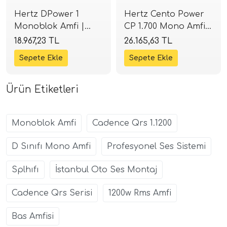
Hertz DPower 1
Hertz Cento Power
Monoblok Amfi |
CP 1.700 Mono Amfi |
300W RMS @ 2 Ohm
700W RMS Class-D |
18.967,23 TL
26.165,63 TL
| Kompakt Tasarım |
SPLHIFI
SPLHIFI
Ürün Etiketleri
Monoblok Amfi
Cadence Qrs 1.1200
D Sınıfı Mono Amfi
Profesyonel Ses Sistemi
Splhıfı
İstanbul Oto Ses Montaj
Cadence Qrs Serisi
1200w Rms Amfi
Bas Amfisi