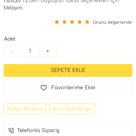
1.637,20 TL
'den başlayan taksit seçenekleri için
tıklayın.
Ürünü değerlendir
Adet
-
+
tör Modelleri
törler)
Favorilerime Ekle
cileri)
Kargo Bedava
Aynı Gün Kargo
mı Setleri)
Telefonla Sipariş
Hoparlorleri)