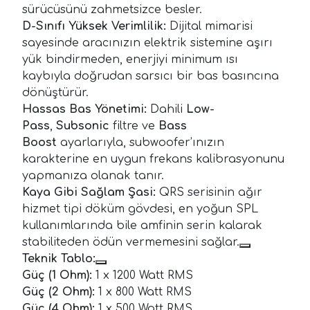
sürücüsünü zahmetsizce besler.
D-Sınıfı Yüksek Verimlilik:
Dijital mimarisi
sayesinde aracınızın elektrik sistemine aşırı
yük bindirmeden, enerjiyi minimum ısı
kaybıyla doğrudan sarsıcı bir bas basıncına
dönüştürür.
Hassas Bas Yönetimi:
Dahili
Low-
Pass
,
Subsonic
filtre ve
Bass
Boost
ayarlarıyla, subwoofer’ınızın
karakterine en uygun frekans kalibrasyonunu
yapmanıza olanak tanır.
Kaya Gibi Sağlam Şasi:
QRS serisinin ağır
hizmet tipi döküm gövdesi, en yoğun SPL
kullanımlarında bile amfinin serin kalarak
stabiliteden ödün vermemesini sağlar.
Teknik Tablo:
Güç (1 Ohm):
1 x 1200 Watt RMS
Güç (2 Ohm):
1 x 800 Watt RMS
Güç (4 Ohm):
1 x 500 Watt RMS