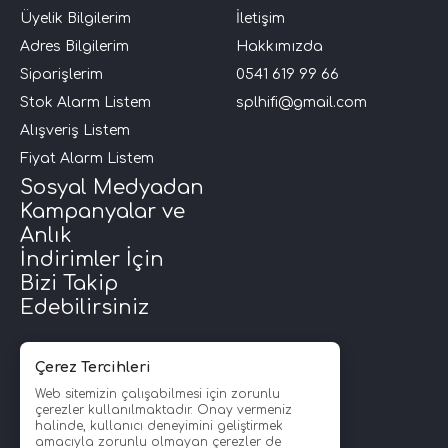
Üyelik Bilgilerim
İletişim
Adres Bilgilerim
Hakkımızda
Siparişlerim
0541 619 99 66
Stok Alarm Listem
splhifi@gmail.com
Alışveriş Listem
Fiyat Alarm Listem
Sosyal Medyadan
Kampanyalar ve
Anlık
İndirimler İçin
Bizi Takip
Edebilirsiniz
Çerez Tercihleri
Web sitemizin çalışabilmesi için zorunlu
çerezler kullanılmaktadır. Onay vermeniz
halinde, kullanıcı deneyimini geliştirmek
amacıyla zorunlu olmayan çerezler de