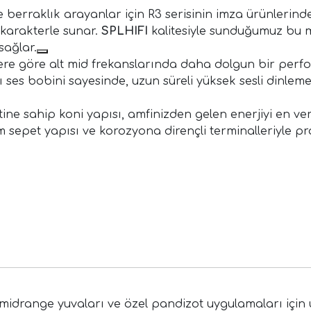
berraklık arayanlar için R3 serisinin imza ürünlerinden
 karakterle sunar.
SPLHIFI
kalitesiyle sunduğumuz bu m
sağlar.
lere göre alt mid frekanslarında daha dolgun bir perfor
ı ses bobini sayesinde, uzun süreli yüksek sesli dinl
ne sahip koni yapısı, amfinizden gelen enerjiyi en ver
m sepet yapısı ve korozyona dirençli terminalleriyle p
idrange yuvaları ve özel pandizot uygulamaları için u