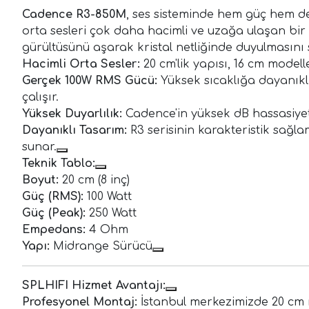
Cadence R3-850M
, ses sisteminde hem güç hem de 
orta sesleri çok daha hacimli ve uzağa ulaşan bir
gürültüsünü aşarak kristal netliğinde duyulmasını 
Hacimli Orta Sesler:
20 cm'lik yapısı, 16 cm model
Gerçek 100W RMS Gücü:
Yüksek sıcaklığa dayanıkl
çalışır.
Yüksek Duyarlılık:
Cadence'in yüksek dB hassasiyeti
Dayanıklı Tasarım:
R3 serisinin karakteristik sağla
sunar.
Teknik Tablo:
Boyut:
20 cm (8 inç)
Güç (RMS):
100 Watt
Güç (Peak):
250 Watt
Empedans:
4 Ohm
Yapı:
Midrange Sürücü
SPLHIFI Hizmet Avantajı:
Profesyonel Montaj:
İstanbul merkezimizde 20 cm m