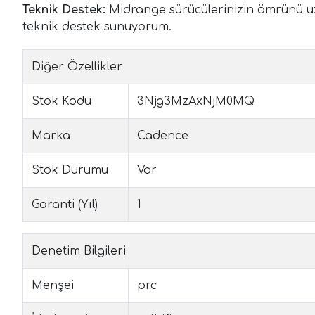
Teknik Destek:
Midrange sürücülerinizin ömrünü uz
teknik destek sunuyorum.
Diğer Özellikler
Stok Kodu
3Njg3MzAxNjM0MQ
Marka
Cadence
Stok Durumu
Var
Garanti (Yıl)
1
Denetim Bilgileri
Menşei
prc