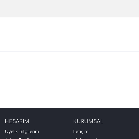
HESABIM
KURUMSAL
Üyelik Bilgilerim
İletişim