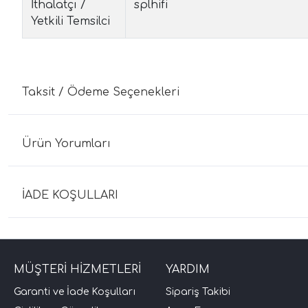
İthalatçı /
splhifi
Yetkili Temsilci
Taksit / Ödeme Seçenekleri
Ürün Yorumları
İADE KOŞULLARI
MÜŞTERİ HİZMETLERİ
YARDIM
Garanti ve İade Koşulları
Sipariş Takibi