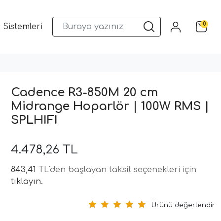
0
 Sistemleri
Musway DSP ve Araç Ses Sistemleri
Qua
Cadence R3-850M 20 cm
Midrange Hoparlör | 100W RMS |
SPLHIFI
4.478,26 TL
843,41 TL
'den başlayan taksit seçenekleri için
tıklayın.
Ürünü değerlendir