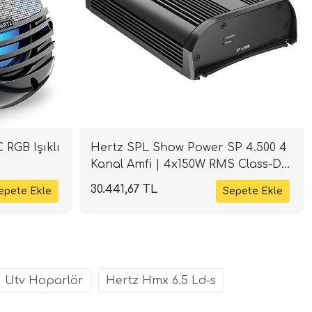
 RGB Işıklı
Hertz SPL Show Power SP 4.500 4
Kanal Amfi | 4x150W RMS Class-D |
SPLHIFI
30.441,67 TL
lı Utv Hoparlör
Hertz Hmx 6.5 Ld-s