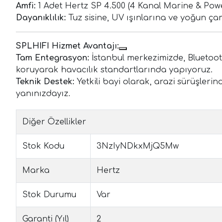
Amfi:
1 Adet Hertz SP 4.500 (4 Kanal Marine & Pow
Dayanıklılık:
Tuz sisine, UV ışınlarına ve yoğun ç
SPLHIFI Hizmet Avantajı:
Tam Entegrasyon:
İstanbul merkezimizde, Bluetooth
koruyarak havacılık standartlarında yapıyoruz.
Teknik Destek:
Yetkili bayi olarak, arazi sürüşler
yanınızdayız.
Diğer Özellikler
Stok Kodu
3NzIyNDkxMjQ5Mw
Marka
Hertz
Stok Durumu
Var
Garanti (Yıl)
2