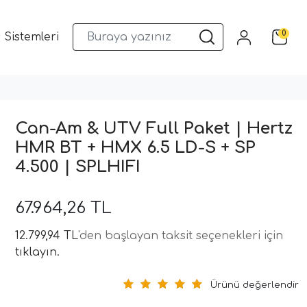
0
 Sistemleri
Musway DSP ve Araç Ses Sistemleri
Qua
Can-Am & UTV Full Paket | Hertz
HMR BT + HMX 6.5 LD-S + SP
4.500 | SPLHIFI
67.964,26 TL
12.799,94 TL
'den başlayan taksit seçenekleri için
tıklayın.
Ürünü değerlendir