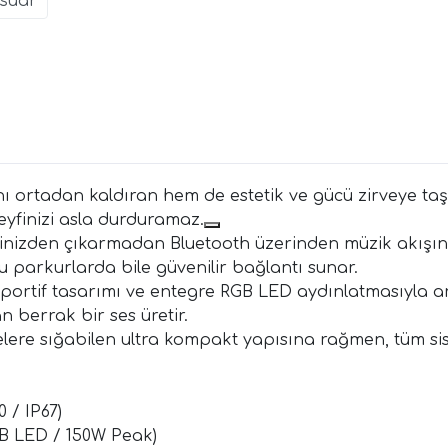
suar
nı ortadan kaldıran hem de estetik ve gücü zirveye ta
keyfinizi asla durduramaz.
nizden çıkarmadan Bluetooth üzerinden müzik akışını 
u parkurlarda bile güvenilir bağlantı sunar.
portif tasarımı ve entegre RGB LED aydınlatmasıyla ara
n berrak bir ses üretir.
lere sığabilen ultra kompakt yapısına rağmen, tüm sist
 / IP67)
B LED / 150W Peak)