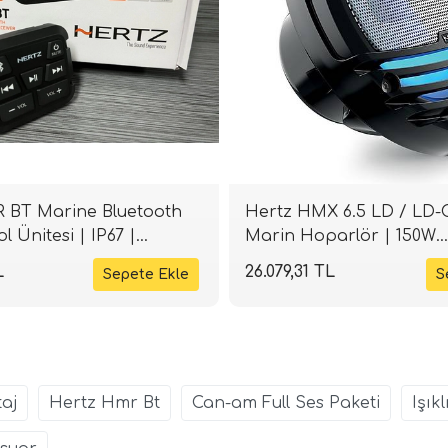
 BT Marine Bluetooth
Hertz HMX 6.5 LD / LD-C
ol Ünitesi | IP67 |
Marin Hoparlör | 150W
Performans | SPLHIFI
L
26.079,31 TL
aj
Hertz Hmr Bt
Can-am Full Ses Paketi
Işık