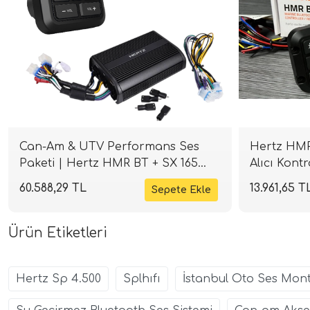
Can-Am & UTV Performans Ses
Hertz HMR
Paketi | Hertz HMR BT + SX 165
Alıcı Kontr
NEO + SP 4.500 | SPLHIFI
SPLHIFI
60.588,29 TL
13.961,65 T
Ürün Etiketleri
Hertz Sp 4.500
Splhıfı
İstanbul Oto Ses Mont