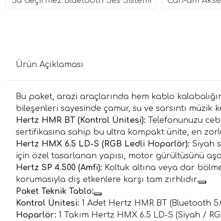
Su Geçirmez Bluetooth Ses Sistemi
Can-am Akse
Ürün Açıklaması
Bu paket, arazi araçlarında hem kablo kalabalığı
bileşenleri sayesinde çamur, su ve sarsıntı müzik 
Hertz HMR BT (Kontrol Ünitesi):
Telefonunuzu cebi
sertifikasına sahip bu ultra kompakt ünite, en zorl
Hertz HMX 6.5 LD-S (RGB Ledli Hoparlör):
Siyah s
için özel tasarlanan yapısı, motor gürültüsünü aşa
Hertz SP 4.500 (Amfi):
Koltuk altına veya dar bölme
korumasıyla dış etkenlere karşı tam zırhlıdır.
Paket Teknik Tablo:
Kontrol Ünitesi:
1 Adet Hertz HMR BT (Bluetooth 5.0
Hoparlör:
1 Takım Hertz HMX 6.5 LD-S (Siyah / RG