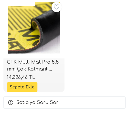
Kargo Bedava
i Arac Baslari)
Ses Performans)
CTK Multi Mat Pro 5.5
mm Çok Katmanlı
İzolasyon | 11 Adet
14.328,46 TL
(2.03 m²) | SPLHIFI
Satıcıya Soru Sor