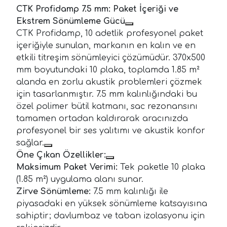
CTK Profidamp 7.5 mm: Paket İçeriği ve
Ekstrem Sönümleme Gücü
CTK Profidamp, 10 adetlik profesyonel paket
içeriğiyle sunulan, markanın en kalın ve en
etkili titreşim sönümleyici çözümüdür. 370x500
mm boyutundaki 10 plaka, toplamda 1.85 m²
alanda en zorlu akustik problemleri çözmek
için tasarlanmıştır. 7.5 mm kalınlığındaki bu
özel polimer bütil katmanı, sac rezonansını
tamamen ortadan kaldırarak aracınızda
profesyonel bir ses yalıtımı ve akustik konfor
sağlar.
Öne Çıkan Özellikler:
Maksimum Paket Verimi:
Tek paketle 10 plaka
(1.85 m²) uygulama alanı sunar.
Zirve Sönümleme:
7.5 mm kalınlığı ile
piyasadaki en yüksek sönümleme katsayısına
sahiptir; davlumbaz ve taban izolasyonu için