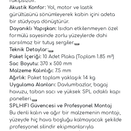
rakipsizdir.
Akustik Konfor:
Yol, motor ve lastik
gürültüsünü sönümleyerek kabin içini adeta
bir stüdyoya dönüştürür.
Dayanıklı Yapışkan:
Isıdan etkilenmeyen özel
formülü sayesinde zorlu yüzeylerde dahi
sarsılmaz bir tutuş sergiler.
Teknik Detaylar:
Paket İçeriği:
10 Adet Plaka (Toplam 1.85 m²)
Sac Boyutu:
370 x 500 mm
Malzeme Kalınlığı:
7.5 mm
Ağırlık:
Paket toplam yaklaşık 14 kg
Uygulama Alanları:
Davlumbazlar, bagaj
havuzu, taban sacı ve yüksek SPL odaklı kapı
panelleri.
SPLHIFI Güvencesi ve Profesyonel Montaj
Bu denli kalın ve ağır bir malzemenin montajı,
yüzeyde hiç hava boşluğu kalmayacak şekilde
profesyonel silindir ekipmanlarıyla