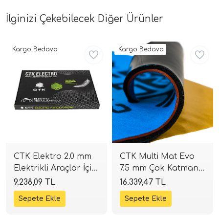
İlginizi Çekebilecek Diğer Ürünler
Kargo Bedava
Kargo Bedava
CTK Elektro 2.0 mm
CTK Multi Mat Evo
Elektrikli Araçlar İçin
7.5 mm Çok Katmanlı
Hafif İzolasyon | 16
İzolasyon | 8 Adet
9.238,09 TL
16.339,47 TL
Adet (2.96 m²) |
(1.48 m²) | SPLHIFI
SPLHIFI