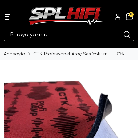
0
eri
Anasayfa
CTK Profesyonel Araç Ses Yalıtımı
Ctk
ri