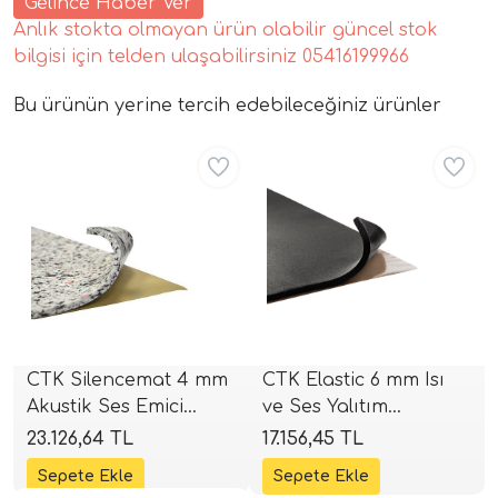
Gelince Haber Ver
Anlık stokta olmayan ürün olabilir güncel stok
bilgisi için telden ulaşabilirsiniz 05416199966
Bu ürünün yerine tercih edebileceğiniz ürünler
Aynı Gün Ücretsiz
Aynı Gün Ücretsiz
tör Modelleri
törler)
cileri)
CTK Silencemat 4 mm
CTK Elastic 6 mm Isı
Akustik Ses Emici
ve Ses Yalıtım
mı Setleri)
Sünger | 12 Adet (6 m²)
Malzemesi | 500x800
23.126,64 TL
17.156,45 TL
| 1000x50 cm | SPLHIFI
mm | 20 Adet (8.0 m²) |
Hoparlorleri)
SPLHIFI