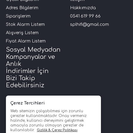
Adres Bilgilerim
Hakkımızda
Siparişlerim
0541 619 99 66
Stok Alarm Listem
splhifi@gmail.com
Alışveriş Listem
Fiyat Alarm Listem
Sosyal Medyadan
Kampanyalar ve
Anlık
İndirimler İçin
Bizi Takip
Edebilirsiniz
Çerez Tercihleri
Web sitemizin çalışabilmesi için zorunlu
çerezler kullanılmaktadır. Onay vermeniz
halinde, kullanıcı deneyimini geliştirmek
amacıyla zorunlu olmayan çerezler de
kullanılabilir.
Gizlilik & Çerez Politikası