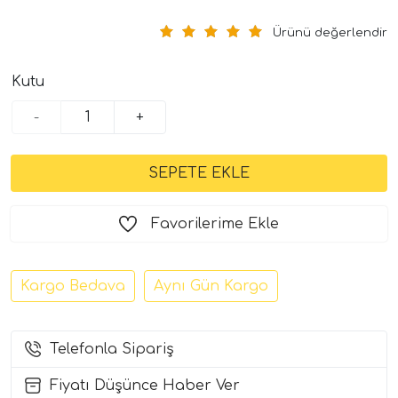
Ürünü değerlendir
Kutu
-
+
tör Modelleri
Favorilerime Ekle
törler)
Kargo Bedava
Aynı Gün Kargo
cileri)
mı Setleri)
Telefonla Sipariş
Fiyatı Düşünce Haber Ver
Hoparlorleri)