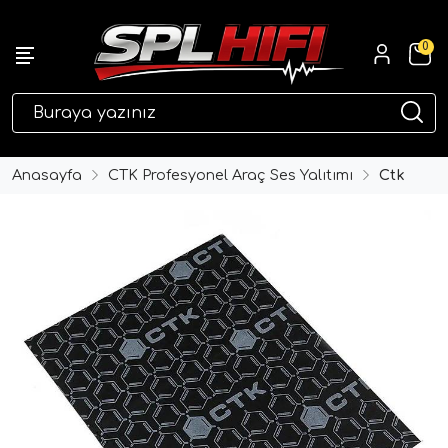
0
eri
Anasayfa
CTK Profesyonel Araç Ses Yalıtımı
Ctk
ri