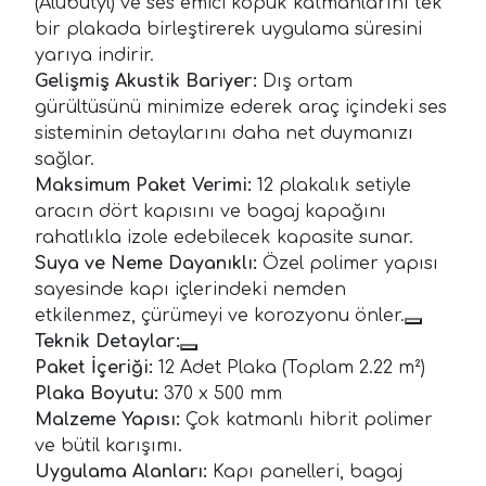
(Alubutyl) ve ses emici köpük katmanlarını tek
bir plakada birleştirerek uygulama süresini
yarıya indirir.
Gelişmiş Akustik Bariyer:
Dış ortam
gürültüsünü minimize ederek araç içindeki ses
sisteminin detaylarını daha net duymanızı
sağlar.
Maksimum Paket Verimi:
12 plakalık setiyle
aracın dört kapısını ve bagaj kapağını
rahatlıkla izole edebilecek kapasite sunar.
Suya ve Neme Dayanıklı:
Özel polimer yapısı
sayesinde kapı içlerindeki nemden
etkilenmez, çürümeyi ve korozyonu önler.
Teknik Detaylar:
Paket İçeriği:
12 Adet Plaka (Toplam 2.22 m²)
Plaka Boyutu:
370 x 500 mm
Malzeme Yapısı:
Çok katmanlı hibrit polimer
ve bütil karışımı.
Uygulama Alanları:
Kapı panelleri, bagaj