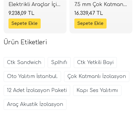
Elektrikli Araçlar İçin
7.5 mm Çok Katmanlı
Hafif İzolasyon | 16
İzolasyon | 8 Adet
9.238,09 TL
16.339,47 TL
Adet (2.96 m²) |
(1.48 m²) | SPLHIFI
SPLHIFI
Ürün Etiketleri
Ctk Sandwich
Splhıfı
Ctk Yetkili Bayi
Oto Yalıtım İstanbul.
Çok Katmanlı İzolasyon
12 Adet İzolasyon Paketi
Kapı Ses Yalıtımı
Araç Akustik İzolasyon