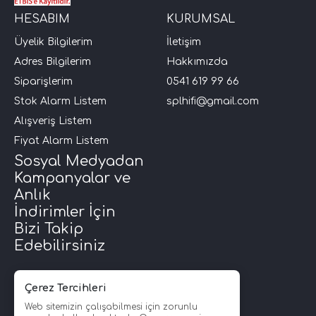
HESABIM
KURUMSAL
Üyelik Bilgilerim
İletişim
Adres Bilgilerim
Hakkımızda
Siparişlerim
0541 619 99 66
Stok Alarm Listem
splhifi@gmail.com
Alışveriş Listem
Fiyat Alarm Listem
Sosyal Medyadan
Kampanyalar ve
Anlık
İndirimler İçin
Bizi Takip
Edebilirsiniz
Çerez Tercihleri
Web sitemizin çalışabilmesi için zorunlu