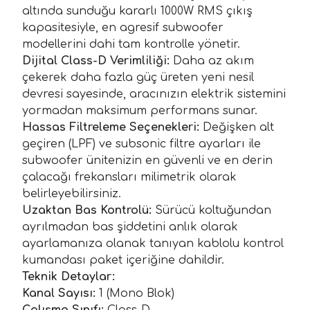
altında sunduğu kararlı 1000W RMS çıkış
kapasitesiyle, en agresif subwoofer
modellerini dahi tam kontrolle yönetir.
Dijital Class-D Verimliliği:
Daha az akım
çekerek daha fazla güç üreten yeni nesil
devresi sayesinde, aracınızın elektrik sistemini
yormadan maksimum performans sunar.
Hassas Filtreleme Seçenekleri:
Değişken alt
geçiren (LPF) ve subsonic filtre ayarları ile
subwoofer ünitenizin en güvenli ve en derin
çalacağı frekansları milimetrik olarak
belirleyebilirsiniz.
Uzaktan Bas Kontrolü:
Sürücü koltuğundan
ayrılmadan bas şiddetini anlık olarak
ayarlamanıza olanak tanıyan kablolu kontrol
kumandası paket içeriğine dahildir.
Teknik Detaylar:
Kanal Sayısı:
1 (Mono Blok)
Çalışma Sınıfı:
Class-D