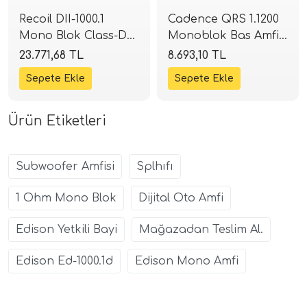
Recoil DII-1000.1
Cadence QRS 1.1200
Mono Blok Class-D
Monoblok Bas Amfisi
Amplifikatör | 1000W
| 1200W RMS @ 1
23.771,68 TL
8.693,10 TL
RMS @ 2 Ohm |
Ohm | SPLHIFI
SPLHIFI
Ürün Etiketleri
Subwoofer Amfisi
Splhıfı
1 Ohm Mono Blok
Dijital Oto Amfi
Edison Yetkili Bayi
Mağazadan Teslim Al.
Edison Ed-1000.1d
Edison Mono Amfi