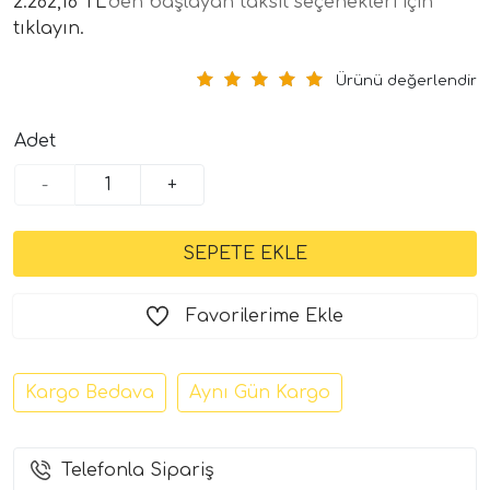
2.282,16 TL
'den başlayan taksit seçenekleri için
tıklayın.
Ürünü değerlendir
Adet
-
+
tör Modelleri
törler)
Favorilerime Ekle
cileri)
Kargo Bedava
Aynı Gün Kargo
mı Setleri)
Telefonla Sipariş
Hoparlorleri)