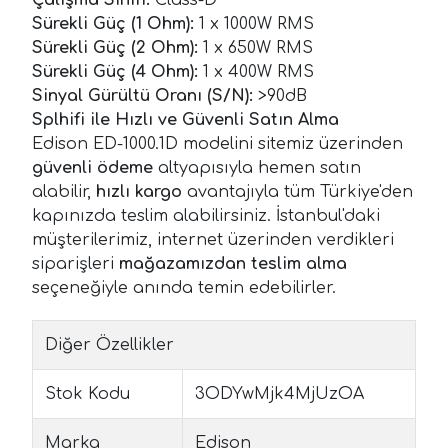
Sürekli Güç (1 Ohm):
1 x 1000W RMS
Sürekli Güç (2 Ohm):
1 x 650W RMS
Sürekli Güç (4 Ohm):
1 x 400W RMS
Sinyal Gürültü Oranı (S/N):
>90dB
Splhifi ile Hızlı ve Güvenli Satın Alma
Edison ED-1000.1D modelini sitemiz üzerinden
güvenli ödeme
altyapısıyla hemen satın
alabilir,
hızlı kargo
avantajıyla tüm Türkiye'den
kapınızda teslim alabilirsiniz. İstanbul'daki
müşterilerimiz, internet üzerinden verdikleri
siparişleri
mağazamızdan teslim alma
seçeneğiyle anında temin edebilirler.
Diğer Özellikler
Stok Kodu
3ODYwMjk4MjUzOA
Marka
Edison