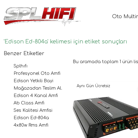
Oto Multi
'Edison Ed-804a' kelimesi için etiket sonuçları
Benzer Etiketler
Bu aramada toplam
1
ürün lis
Splhıfı
Profesyonel Oto Amfi
Edison Yetkili Bayi
Aynı Gün Ücretsiz
Mağazadan Teslim Al.
Edison 4 Kanal Amfi
Ab Class Amfi
Ses Kalitesi Amfisi
Edison Ed-804a
4x80w Rms Amfi