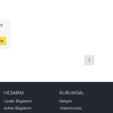
AB
1
HESABIM
KURUMSAL
Üyelik Bilgilerim
İletişim
Adres Bilgilerim
Hakkımızda