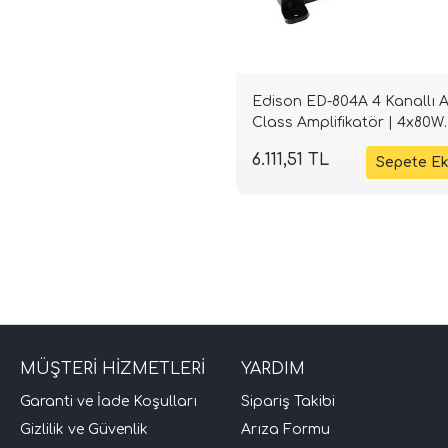
Edison ED-804A 4 Kanallı 
Class Amplifikatör | 4x80W
RMS | SPLHIFI
6.111,51 TL
MÜŞTERİ HİZMETLERİ
YARDIM
Garanti ve İade Koşulları
Sipariş Takibi
Gizlilik ve Güvenlik
Arıza Formu