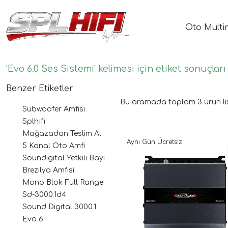
Oto Multi
'Evo 6.0 Ses Sistemi' kelimesi için etiket sonuçları
Benzer Etiketler
Bu aramada toplam
3
ürün li
Subwoofer Amfisi
Splhıfı
Mağazadan Teslim Al.
Aynı Gün Ücretsiz
5 Kanal Oto Amfi
Soundigital Yetkili Bayi
Brezilya Amfisi
Mono Blok Full Range
Sd-3000.1d4
Sound Digital 3000.1
Evo 6