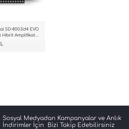
tal SD-800.5d4 EVO
ı Hibrit Amplifikatör
1x400W RMS | 4
TL
IFI
Sosyal Medyadan Kampanyalar ve Anlık
İndirimler İçin Bizi Takip Edebilirsiniz