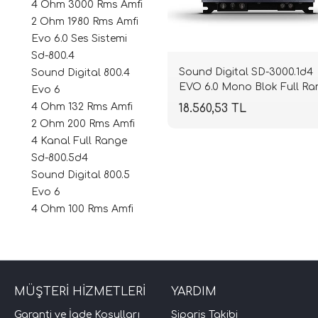
4 Ohm 3000 Rms Amfi
2 Ohm 1980 Rms Amfi
Evo 6.0 Ses Sistemi
Sd-800.4
Sound Digital SD-3000.1d4
Sound Digital 800.4
EVO 6.0 Mono Blok Full Ra
Evo 6
Amplifikatör | 4 Ohm 3000
4 Ohm 132 Rms Amfi
18.560,53 TL
RMS | 2 Ohm 1980W RMS |
2 Ohm 200 Rms Amfi
SPLHIFI
4 Kanal Full Range
Sd-800.5d4
Sound Digital 800.5
Evo 6
4 Ohm 100 Rms Amfi
MÜŞTERİ HİZMETLERİ
YARDIM
Garanti ve İade Koşulları
Sipariş Takibi