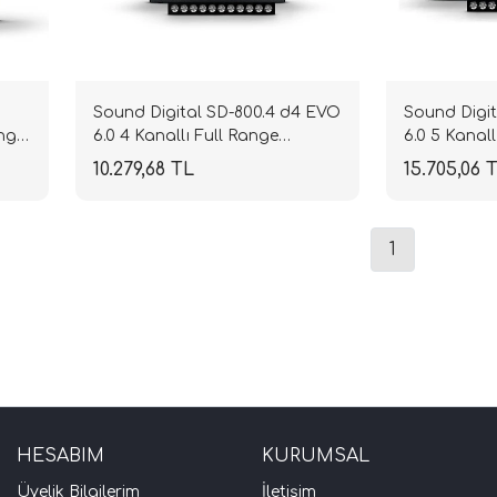
Sound Digital SD-800.4 d4 EVO
Sound Digi
nge
6.0 4 Kanallı Full Range
6.0 5 Kanall
W
Amplifikatör | 4 Ohm 4x132W
| 4x100W + 
10.279,68 TL
15.705,06 
RMS | 2 Ohm 4x200W RMS |
Ohm | SPLH
SPLHIFI
1
HESABIM
KURUMSAL
Üyelik Bilgilerim
İletişim