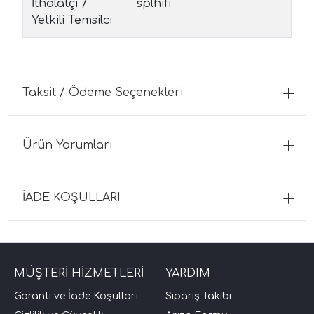
İthalatçı /
splhifi
Yetkili Temsilci
Taksit / Ödeme Seçenekleri
Ürün Yorumları
İADE KOŞULLARI
MÜŞTERİ HİZMETLERİ
YARDIM
Garanti ve İade Koşulları
Sipariş Takibi