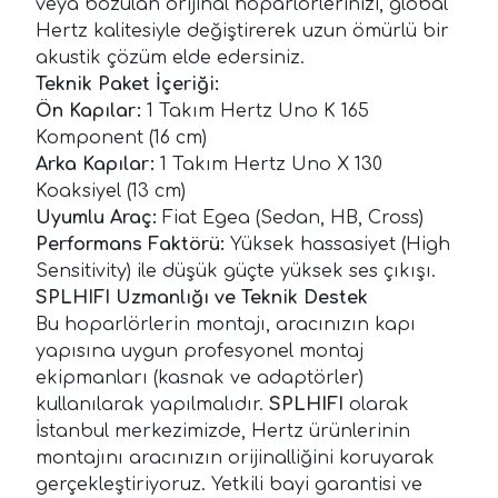
veya bozulan orijinal hoparlörlerinizi, global
Hertz kalitesiyle değiştirerek uzun ömürlü bir
akustik çözüm elde edersiniz.
Teknik Paket İçeriği:
Ön Kapılar:
1 Takım Hertz Uno K 165
Komponent (16 cm)
Arka Kapılar:
1 Takım Hertz Uno X 130
Koaksiyel (13 cm)
Uyumlu Araç:
Fiat Egea (Sedan, HB, Cross)
Performans Faktörü:
Yüksek hassasiyet (High
Sensitivity) ile düşük güçte yüksek ses çıkışı.
SPLHIFI Uzmanlığı ve Teknik Destek
Bu hoparlörlerin montajı, aracınızın kapı
yapısına uygun profesyonel montaj
ekipmanları (kasnak ve adaptörler)
kullanılarak yapılmalıdır.
SPLHIFI
olarak
İstanbul merkezimizde, Hertz ürünlerinin
montajını aracınızın orijinalliğini koruyarak
gerçekleştiriyoruz. Yetkili bayi garantisi ve