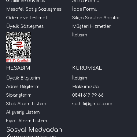
Gizlilik ve Güvenlik
Arıza Formu
Mesafeli Satış Sözleşmesi
İade Formu
Ödeme ve Teslimat
Sıkça Sorulan Sorular
Üyelik Sözleşmesi
Müşteri Hizmetleri
İletişim
HESABIM
KURUMSAL
Üyelik Bilgilerim
İletişim
Adres Bilgilerim
Hakkımızda
Siparişlerim
0541 619 99 66
Stok Alarm Listem
splhifi@gmail.com
Alışveriş Listem
Fiyat Alarm Listem
Sosyal Medyadan