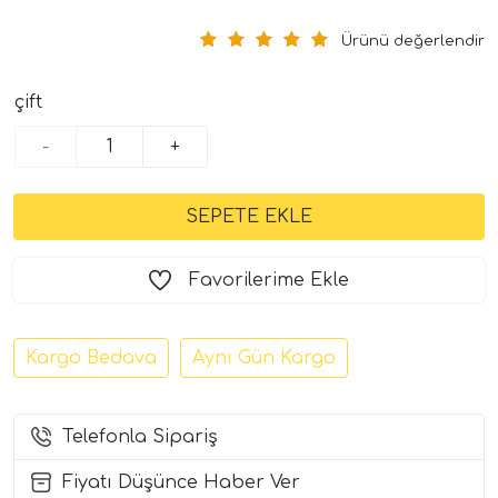
Ürünü değerlendir
çift
-
+
tör Modelleri
Favorilerime Ekle
törler)
Kargo Bedava
Aynı Gün Kargo
cileri)
mı Setleri)
Telefonla Sipariş
Fiyatı Düşünce Haber Ver
Hoparlorleri)