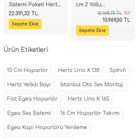
Sistemi Paketi Hertz
cm 2 Yollu
DPK 165 2 Takım ve
Komponent Seti | 80
22.391,32 TL
12.168,73 TL
%9
Cadence Q 4.80
W RMS / 160 W Peak
10.969,00 TL
Micro Amfi SPLHIFI
| 93 dB | 4 Ohm |
SPLHIFI
Ürün Etiketleri
13 Cm Hoparlör
Hertz Uno X 130
Splhıfı
Hertz Yetkili Bayi
İstanbul Oto Ses Montaj.
Fiat Egea Hoparlör
Hertz Uno K 165
Egea Ses Sistemi
16 Cm Hoparlör Takımı
Egea Kapı Hoparlörü Yenileme