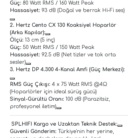
Güç:
80 Watt RMS / 160 Watt Peak
Hassasiyet:
93 dB (Doğal ve berrak Hi-Fi ses)
2. Hertz Cento CX 130 Koaksiyel Hoparlör
(Arka Kapılar):
Ölçü:
13 cm (5 inç)
Güç:
50 Watt RMS / 150 Watt Peak
Hassasiyet:
92.5 dB (Net tizler ve tok orta
sesler)
3. Hertz DP 4.300 4-Kanal Amfi (Güç Merkezi):
RMS Güç Çıkışı:
4 x 75 Watt RMS @4Ω
(Hoparlörler için ideal sürüş gücü)
Sinyal-Gürültü Oranı:
100 dB (Parazitsiz,
profesyonel iletim)
SPLHIFI Kargo ve Uzaktan Teknik Destek:
Güvenli Gönderim:
Türkiye'nin her yerine,