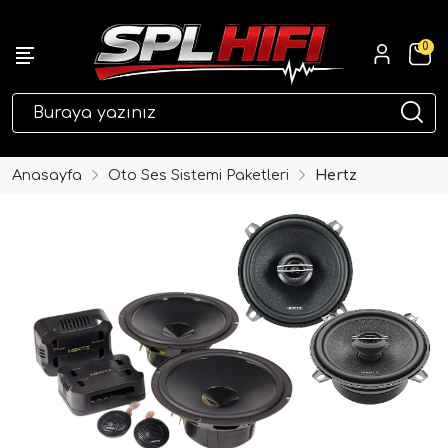
0
eri
Anasayfa
Oto Ses Sistemi Paketleri
Hertz
ri