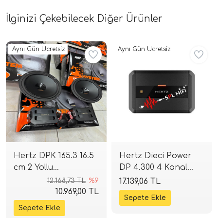
İlginizi Çekebilecek Diğer Ürünler
Aynı Gün Ücretsiz
Aynı Gün Ücretsiz
Hertz DPK 165.3 16.5
Hertz Dieci Power
cm 2 Yollu
DP 4.300 4 Kanal
Komponent Seti | 80
Amfi | 4x75W RMS
12.168,73 TL
%9
17.139,06 TL
W RMS / 160 W Peak
Class-AB | SPLHIFI
10.969,00 TL
| 93 dB | 4 Ohm |
SPLHIFI