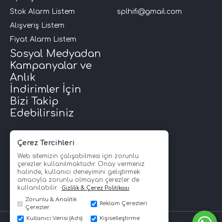
Stok Alarm Listem
splhifi@gmail.com
Alışveriş Listem
Fiyat Alarm Listem
Sosyal Medyadan
Kampanyalar ve
Anlık
İndirimler İçin
Bizi Takip
Edebilirsiniz
Çerez Tercihleri
Web sitemizin çalışabilmesi için zorunlu
çerezler kullanılmaktadır. Onay vermeniz
halinde, kullanıcı deneyimini geliştirmek
amacıyla zorunlu olmayan çerezler de
kullanılabilir.
Gizlilik & Çerez Politikası
Zorunlu & Analitik
Reklam Çerezleri
Çerezler
Kullanıcı Verisi (Ads)
Kişiselleştirme
SPLHİFİ © Copyright 2008 - 2026