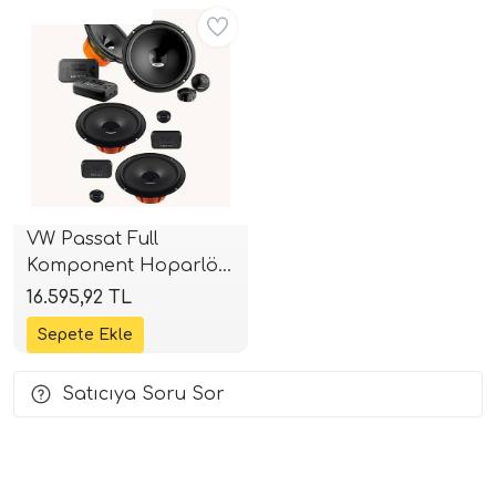
Aynı Gün Ücretsiz
i Arac Baslari)
Ses Performans)
VW Passat Full
Komponent Hoparlör
Seti | Ön & Arka Hertz
16.595,92 TL
DSK 165.3 | 16cm +
16cm | SPLHIFI
Satıcıya Soru Sor