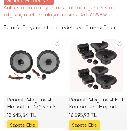
Gelince Haber Ver
Anlık stokta olmayan ürün olabilir güncel stok
bilgisi için telden ulaşabilirsiniz 05416199966
Bu ürünün yerine tercih edebileceğiniz ürünler
Aynı Gün Ücretsiz
Aynı Gün Ücretsiz
tör Modelleri
törler)
cileri)
Renault Megane 4
Renault Megane 4 Full
Hoparlör Değişim Seti
Komponent Hoparlör
mı Setleri)
| Hertz Uno K 165 &
Seti | Ön & Arka Hertz
13.645,54 TL
16.595,92 TL
Uno X 165 | 16cm +
DPK 165 | 16cm + 16cm
Hoparlorleri)
16cm | SPLHIFI
| SPLHIFI