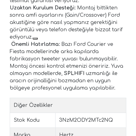
teslimat garantisi veriyoruz.
Uzaktan Kurulum Desteği:
Montaj bittikten
sonra amfi ayarlarını (Gain/Crossover) Ford
akustiğine göre nasıl yapmanız gerektiğini
görüntülü veya telefon desteğiyle bizzat tarif
ediyoruz.
Önemli Hatırlatma:
Bazı Ford Courier ve
Fiesta modellerinde arka kapılarda
fabrikasyon tweeter yuvası bulunmayabilir.
Montaj öncesi kontrol etmenizi öneririz. Yuva
olmayan modellerde,
SPLHIFI
uzmanlığı ile
aracın orijinalliğini bozmadan en uygun
bölgeye profesyonel uygulama yapılabilir.
Diğer Özellikler
Stok Kodu
3NzM2ODY2MTc2NQ
Marka
Hertz