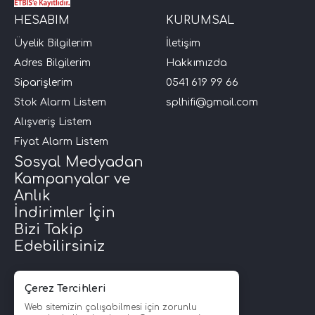
HESABIM
KURUMSAL
Üyelik Bilgilerim
İletişim
Adres Bilgilerim
Hakkımızda
Siparişlerim
0541 619 99 66
Stok Alarm Listem
splhifi@gmail.com
Alışveriş Listem
Fiyat Alarm Listem
Sosyal Medyadan
Kampanyalar ve
Anlık
İndirimler İçin
Bizi Takip
Edebilirsiniz
Çerez Tercihleri
Web sitemizin çalışabilmesi için zorunlu