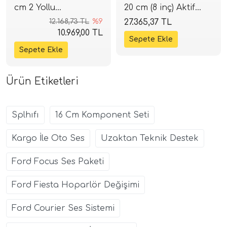
cm 2 Yollu
20 cm (8 inç) Aktif
Komponent Seti | 80
Subwoofer | 440W -
12.168,73 TL
%9
27.365,37 TL
W RMS / 160 W Peak
220W RMS | SPLHIFI
10.969,00 TL
| 93 dB | 4 Ohm |
SPLHIFI
Ürün Etiketleri
Splhıfı
16 Cm Komponent Seti
Kargo İle Oto Ses
Uzaktan Teknik Destek
Ford Focus Ses Paketi
Ford Fiesta Hoparlör Değişimi
Ford Courier Ses Sistemi