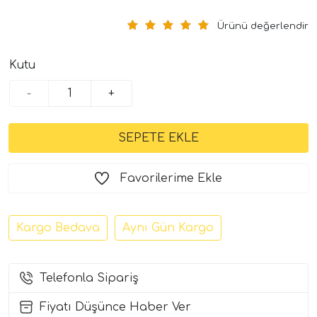
Ürünü değerlendir
Kutu
-
+
tör Modelleri
Favorilerime Ekle
törler)
Kargo Bedava
Aynı Gün Kargo
cileri)
mı Setleri)
Telefonla Sipariş
Fiyatı Düşünce Haber Ver
Hoparlorleri)