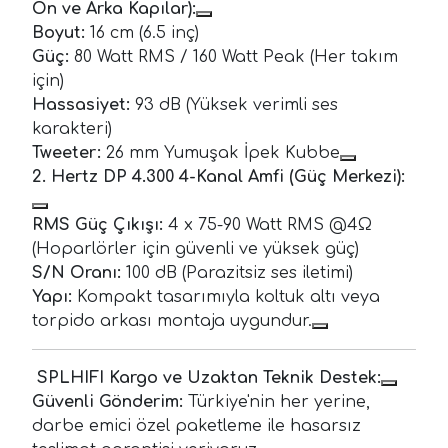
Ön ve Arka Kapılar):
Boyut:
16 cm (6.5 inç)
Güç:
80 Watt RMS / 160 Watt Peak (Her takım
için)
Hassasiyet:
93 dB (Yüksek verimli ses
karakteri)
Tweeter:
26 mm Yumuşak İpek Kubbe
2. Hertz DP 4.300 4-Kanal Amfi (Güç Merkezi):
RMS Güç Çıkışı:
4 x 75-90 Watt RMS @4Ω
(Hoparlörler için güvenli ve yüksek güç)
S/N Oranı:
100 dB (Parazitsiz ses iletimi)
Yapı:
Kompakt tasarımıyla koltuk altı veya
torpido arkası montaja uygundur.
SPLHIFI Kargo ve Uzaktan Teknik Destek:
Güvenli Gönderim:
Türkiye'nin her yerine,
darbe emici özel paketleme ile hasarsız