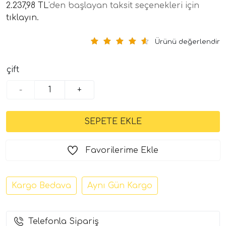
2.237,98 TL
'den başlayan taksit seçenekleri için
tıklayın.
Ürünü değerlendir
çift
-
+
tör Modelleri
törler)
Favorilerime Ekle
cileri)
Kargo Bedava
Aynı Gün Kargo
mı Setleri)
Hoparlorleri)
Telefonla Sipariş