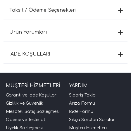
Taksit / Ödeme Seçenekleri
Ürün Yorumları
İADE KOŞULLARI
MÜŞTERİ HİZMETLERİ
YARDIM
Garanti ve İade Koşulları
Sipariş Takibi
Gizlilik ve Güvenlik
Arıza Formu
Mesafeli Satış Sözleşmesi
İade Formu
Ödeme ve Teslimat
Sıkça Sorulan Sorular
Üyelik Sözleşmesi
Müşteri Hizmetleri