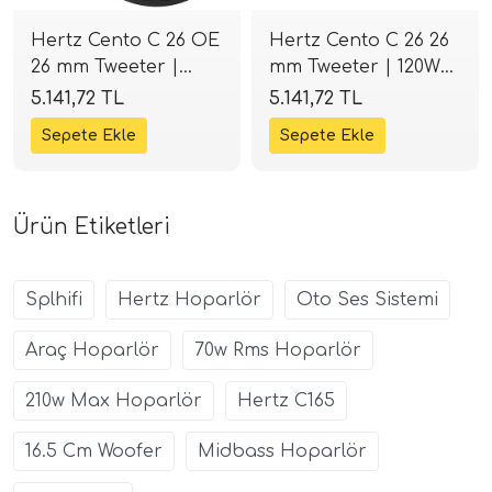
Hertz Cento C 26 OE
Hertz Cento C 26 26
26 mm Tweeter |
mm Tweeter | 120W
120W Peak 4 Ohm |
Peak 4 Ohm |
5.141,72 TL
5.141,72 TL
SPLHIFI
SPLHIFI
Ürün Etiketleri
Splhifi
Hertz Hoparlör
Oto Ses Sistemi
Araç Hoparlör
70w Rms Hoparlör
210w Max Hoparlör
Hertz C165
16.5 Cm Woofer
Midbass Hoparlör