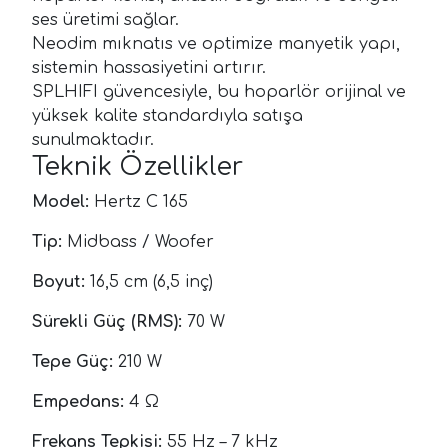
ses üretimi sağlar.
Neodim mıknatıs ve optimize manyetik yapı,
sistemin hassasiyetini artırır.
SPLHIFI güvencesiyle, bu hoparlör orijinal ve
yüksek kalite standardıyla satışa
sunulmaktadır.
Teknik Özellikler
Model:
Hertz C 165
Tip:
Midbass / Woofer
Boyut:
16,5 cm (6,5 inç)
Sürekli Güç (RMS):
70 W
Tepe Güç:
210 W
Empedans:
4 Ω
Frekans Tepkisi:
55 Hz – 7 kHz