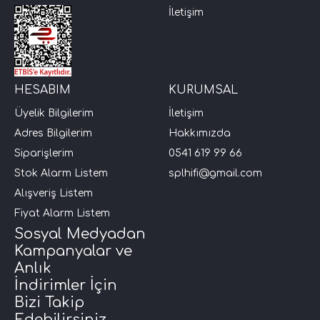
İletişim
HESABIM
KURUMSAL
Üyelik Bilgilerim
İletişim
Adres Bilgilerim
Hakkımızda
Siparişlerim
0541 619 99 66
Stok Alarm Listem
splhifi@gmail.com
Alışveriş Listem
Fiyat Alarm Listem
Sosyal Medyadan
Kampanyalar ve
Anlık
İndirimler İçin
Bizi Takip
Edebilirsiniz