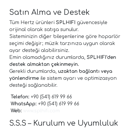
Satın Alma ve Destek
Tüm Hertz ürünleri
SPLHIFI
güvencesiyle
orijinal olarak satışa sunulur.
Sisteminizin diğer bileşenlerine göre hoparlör
seçimi değişir; müzik tarzınıza uygun olarak
ayar desteği alabilirsiniz.
Emin olamadığınız durumlarda,
SPLHIFI’den
destek almaktan çekinmeyin.
Gerekli durumlarda,
uzaktan bağlantı veya
yönlendirme
ile sistem ayarı ve optimizasyon
desteği sağlanabilir.
Telefon:
+90 (541) 619 99 66
WhatsApp:
+90 (541) 619 99 66
Web:
www.splhifi.com
S.S.S – Kurulum ve Uyumluluk