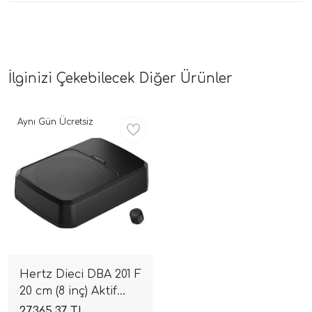
İlginizi Çekebilecek Diğer Ürünler
Aynı Gün Ücretsiz
Hertz Dieci DBA 201 F
20 cm (8 inç) Aktif
Subwoofer | 440W -
27.365,37 TL