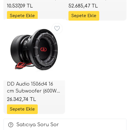
1000W RMS | 3000W
RMS | 4800W Peak |
10.537,09 TL
52.685,47 TL
Peak | 4+4 Ohm |
2+2 Ohm | SPLHIFI
i Arac Baslari)
SPLHIFI
Aynı Gün Ücretsiz
Ses Performans)
DD Audio 1506d4 16
cm Subwoofer (600W
RMS) | SPLHIFI
26.342,74 TL
Satıcıya Soru Sor