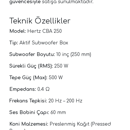
güvencesiyle
satışa sunulmaktadır.
Teknik Özellikler
Model:
Hertz CBA 250
Tip:
Aktif Subwoofer Box
Subwoofer Boyutu:
10 inç (250 mm)
Sürekli Güç (RMS):
250 W
Tepe Güç (Max):
500 W
Empedans:
0.4 Ω
Frekans Tepkisi:
20 Hz – 200 Hz
Ses Bobini Çapı:
60 mm
Koni Malzemesi:
Preslenmiş Kağıt (Pressed