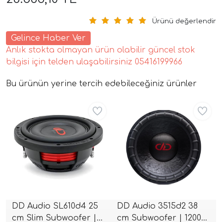
Ürünü değerlendir
Gelince Haber Ver
Anlık stokta olmayan ürün olabilir güncel stok
bilgisi için telden ulaşabilirsiniz 05416199966
Bu ürünün yerine tercih edebileceğiniz ürünler
tör Modelleri
Aynı Gün Ücretsiz
Aynı Gün Ücretsiz
törler)
cileri)
mı Setleri)
DD Audio SL610d4 25
DD Audio 3515d2 38
Hoparlorleri)
cm Slim Subwoofer |
cm Subwoofer | 1200W