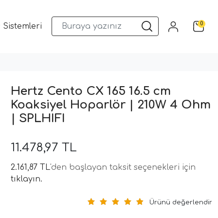
0
 Sistemleri
Musway DSP ve Araç Ses Sistemleri
Qua
Hertz Cento CX 165 16.5 cm
Koaksiyel Hoparlör | 210W 4 Ohm
| SPLHIFI
11.478,97 TL
2.161,87 TL
'den başlayan taksit seçenekleri için
tıklayın.
Ürünü değerlendir