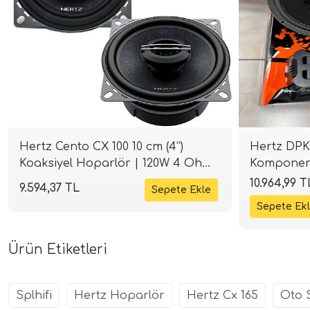
Hertz Cento CX 100 10 cm (4”)
Hertz DPK 
Koaksiyel Hoparlör | 120W 4 Ohm
Komponent
| SPLHIFI
W Peak | 
10.964,99 T
9.594,37 TL
Ürün Etiketleri
Splhifi
Hertz Hoparlör
Hertz Cx 165
Oto S