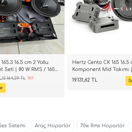
165.3 16.5 cm 2 Yollu
Hertz Cento CK 165 16.5 c
 Seti | 80 W RMS / 160
Komponent Mid Takımı 
93 dB | 4 Ohm | SPLHIFI
Ohm | SPLHIFI
L
12.164,29 TL
%9
19.131,62 TL
es Sistemi
Araç Hoparlör
70w Rms Hoparlör