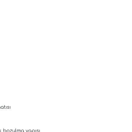
atısı
ük bozulma yapısı