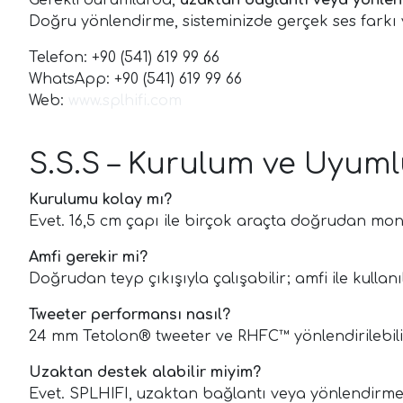
Gerekli durumlarda,
uzaktan bağlantı veya yönle
Doğru yönlendirme, sisteminizde gerçek ses farkı y
Telefon: +90 (541) 619 99 66
WhatsApp: +90 (541) 619 99 66
Web:
www.splhifi.com
S.S.S – Kurulum ve Uyuml
Kurulumu kolay mı?
Evet. 16,5 cm çapı ile birçok araçta doğrudan monta
Amfi gerekir mi?
Doğrudan teyp çıkışıyla çalışabilir; amfi ile kulla
Tweeter performansı nasıl?
24 mm Tetolon® tweeter ve RHFC™ yönlendirilebilir 
Uzaktan destek alabilir miyim?
Evet. SPLHIFI, uzaktan bağlantı veya yönlendirme 