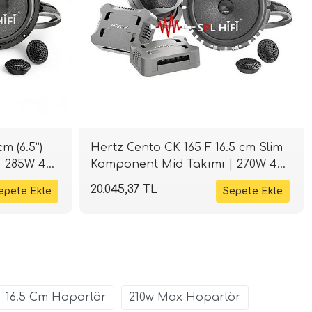
m (6.5”)
Hertz Cento CK 165 F 16.5 cm Slim
| 285W 4
Komponent Mid Takımı | 270W 4
Ohm | SPLHIFI
20.045,37 TL
16.5 Cm Hoparlör
210w Max Hoparlör