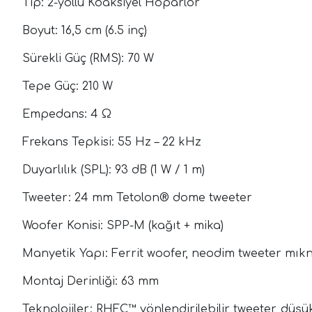
Tip: 2-yollu Koaksiyel Hoparlör
Boyut: 16,5 cm (6.5 inç)
Sürekli Güç (RMS): 70 W
Tepe Güç: 210 W
Empedans: 4 Ω
Frekans Tepkisi: 55 Hz – 22 kHz
Duyarlılık (SPL): 93 dB (1 W / 1 m)
Tweeter: 24 mm Tetolon® dome tweeter
Woofer Konisi: SPP-M (kağıt + mika)
Manyetik Yapı: Ferrit woofer, neodim tweeter mıkn
Montaj Derinliği: 63 mm
Teknolojiler: RHFC™ yönlendirilebilir tweeter, düş