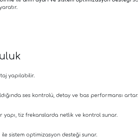
ndirme
ile
amfi ayarı ve sistem optimizasyon desteği
sa
aratır.
uluk
j yapılabilir.
nıldığında ses kontrolü, detay ve bas performansı artar
yapı, tiz frekanslarda netlik ve kontrol sunar.
ile sistem optimizasyon desteği sunar.