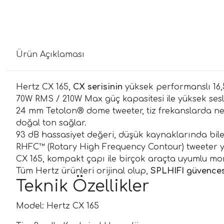
Ürün Açıklaması
Hertz CX 165,
CX serisinin
yüksek performanslı 16,
70W RMS / 210W Max güç kapasitesi ile yüksek ses
24 mm Tetolon® dome tweeter, tiz frekanslarda net
doğal ton sağlar.
93 dB hassasiyet değeri, düşük kaynaklarında bile 
RHFC™ (Rotary High Frequency Contour) tweeter yönl
CX 165, kompakt çapı ile birçok araçta uyumlu mon
Tüm Hertz ürünleri orijinal olup,
SPLHIFI güvences
Teknik Özellikler
Model: Hertz CX 165