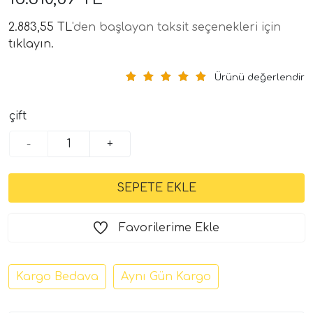
2.883,55 TL
'den başlayan taksit seçenekleri için
tıklayın.
Ürünü değerlendir
çift
-
+
tör Modelleri
törler)
cileri)
Favorilerime Ekle
mı Setleri)
Kargo Bedava
Aynı Gün Kargo
Hoparlorleri)