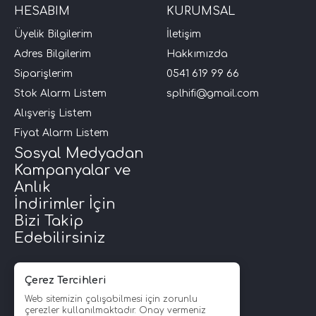
HESABIM
KURUMSAL
Üyelik Bilgilerim
İletişim
Adres Bilgilerim
Hakkımızda
Siparişlerim
0541 619 99 66
Stok Alarm Listem
splhifi@gmail.com
Alışveriş Listem
Fiyat Alarm Listem
Sosyal Medyadan
Kampanyalar ve
Anlık
İndirimler İçin
Bizi Takip
Edebilirsiniz
Çerez Tercihleri
Web sitemizin çalışabilmesi için zorunlu
çerezler kullanılmaktadır. Onay vermeniz