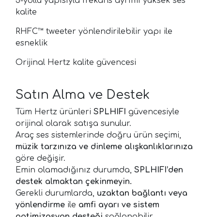
3-yollu yapısıyla frekans ayrımı yüksek ses
kalite
RHFC™ tweeter yönlendirilebilir yapı ile
esneklik
Orijinal Hertz kalite güvencesi
Satın Alma ve Destek
Tüm Hertz ürünleri
SPLHIFI
güvencesiyle
orijinal olarak satışa sunulur.
Araç ses sistemlerinde doğru ürün seçimi,
müzik tarzınıza ve dinleme alışkanlıklarınıza
göre değişir.
Emin olamadığınız durumda,
SPLHIFI’den
destek almaktan çekinmeyin.
Gerekli durumlarda,
uzaktan bağlantı veya
yönlendirme
ile
amfi ayarı ve sistem
optimizasyon desteği
sağlanabilir.