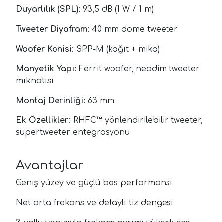
Duyarlılık (SPL):
93,5 dB (1 W / 1 m)
Tweeter Diyafram:
40 mm dome tweeter
Woofer Konisi:
SPP-M (kağıt + mika)
Manyetik Yapı:
Ferrit woofer, neodim tweeter
mıknatısı
Montaj Derinliği:
63 mm
Ek Özellikler:
RHFC™ yönlendirilebilir tweeter,
super­tweeter entegrasyonu
Avantajlar
Geniş yüzey ve güçlü bas performansı
Net orta frekans ve detaylı tiz dengesi