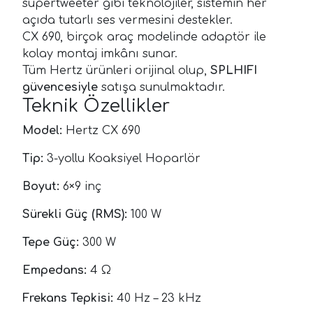
super­tweeter gibi teknolojiler, sistemin her
açıda tutarlı ses vermesini destekler.
CX 690, birçok araç modelinde adaptör ile
kolay montaj imkânı sunar.
Tüm Hertz ürünleri orijinal olup,
SPLHIFI
güvencesiyle
satışa sunulmaktadır.
Teknik Özellikler
Model:
Hertz CX 690
Tip:
3-yollu Koaksiyel Hoparlör
Boyut:
6×9 inç
Sürekli Güç (RMS):
100 W
Tepe Güç:
300 W
Empedans:
4 Ω
Frekans Tepkisi:
40 Hz – 23 kHz