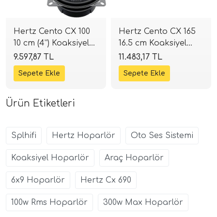
Hertz Cento CX 100
Hertz Cento CX 165
10 cm (4”) Koaksiyel
16.5 cm Koaksiyel
Hoparlör | 120W 4
Hoparlör | 210W 4
9.597,87 TL
11.483,17 TL
Ohm | SPLHIFI
Ohm | SPLHIFI
Ürün Etiketleri
Splhifi
Hertz Hoparlör
Oto Ses Sistemi
Koaksiyel Hoparlör
Araç Hoparlör
6x9 Hoparlör
Hertz Cx 690
100w Rms Hoparlör
300w Max Hoparlör