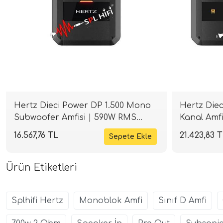
Hertz Dieci Power DP 1.500 Mono
Hertz Diec
Subwoofer Amfisi | 590W RMS
Kanal Amfi
Class-D | SPLHIFI
SPLHIFI
16.567,76 TL
21.423,83 
Ürün Etiketleri
Splhifi Hertz
Monoblok Amfi
Sınıf D Amfi