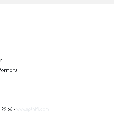
r
rformans
 99 66
•
www.splhifi.com