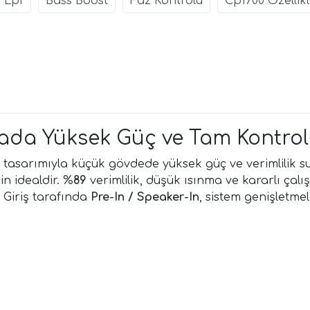
 Lpf
Bass Boost
Faz Kontrolü
Cp1700 Özellikl
sada Yüksek Güç ve Tam Kontrol
tasarımıyla küçük gövdede yüksek güç ve verimlilik s
in idealdir. %
89
verimlilik, düşük ısınma ve kararlı çal
 Giriş tarafında
Pre-In / Speaker-In
, sistem genişletmel