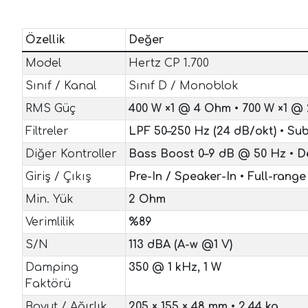
Özellik
Değer
Model
Hertz CP 1.700
Sınıf / Kanal
Sınıf D / Monoblok
RMS Güç
400 W ×1 @ 4 Ohm
•
700 W ×1 @
Filtreler
LPF 50–250 Hz (24 dB/okt)
•
Sub
Diğer Kontroller
Bass Boost 0–9 dB @ 50 Hz
•
D
Giriş / Çıkış
Pre-In / Speaker-In
•
Full-range
Min. Yük
2 Ohm
Verimlilik
%89
S/N
113 dBA (A-w @1 V)
Damping
350 @ 1 kHz, 1 W
Faktörü
Boyut / Ağırlık
205 × 155 × 48 mm
•
2,44 kg