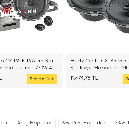
o CK 165 F 16.5 cm Slim
Hertz Cento CX 165 16.5
 Mid Takımı | 270W 4
Koaksiyel Hoparlör | 2
HIFI
| SPLHIFI
L
11.474,75 TL
rlör
Araç Hoparlör
95w Rms Hoparlör
285w 