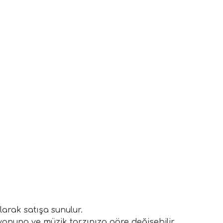
larak satışa sunulur.
yonuna ve müzik tarzınıza göre değişebilir.