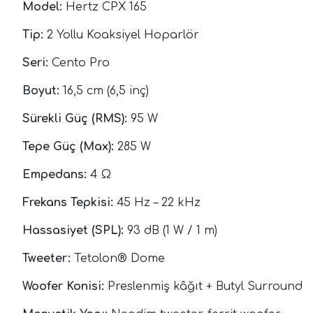
Model:
Hertz CPX 165
Tip:
2 Yollu Koaksiyel Hoparlör
Seri:
Cento Pro
Boyut:
16,5 cm (6,5 inç)
Sürekli Güç (RMS):
95 W
Tepe Güç (Max):
285 W
Empedans:
4 Ω
Frekans Tepkisi:
45 Hz – 22 kHz
Hassasiyet (SPL):
93 dB (1 W / 1 m)
Tweeter:
Tetolon® Dome
Woofer Konisi:
Preslenmiş kâğıt + Butyl Surround