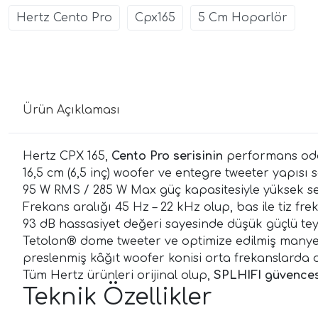
Hertz Cento Pro
Cpx165
5 Cm Hoparlör
Ürün Açıklaması
Hertz CPX 165,
Cento Pro serisinin
performans odak
16,5 cm (6,5 inç) woofer ve entegre tweeter yapısı 
95 W RMS / 285 W Max güç kapasitesiyle yüksek ses
Frekans aralığı 45 Hz – 22 kHz olup, bas ile tiz fr
93 dB hassasiyet değeri sayesinde düşük güçlü teyp 
Tetolon® dome tweeter ve optimize edilmiş manyeti
preslenmiş kâğıt woofer konisi orta frekanslarda d
Tüm Hertz ürünleri orijinal olup,
SPLHIFI güvences
Teknik Özellikler