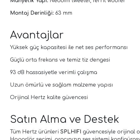
Manyetik Yapı:
Neodim tweeter, ferrit woofer
Montaj Derinliği:
63 mm
Avantajlar
Yüksek güç kapasitesi ile net ses performansı
Güçlü orta frekans ve temiz tiz dengesi
93 dB hassasiyetle verimli çalışma
Uzun ömürlü ve sağlam malzeme yapısı
Orijinal Hertz kalite güvencesi
Satın Alma ve Destek
Tüm Hertz ürünleri
SPLHIFI
güvencesiyle orijinal o
Hoparlör seçimi, aracınızın ses sistemi konfigüras