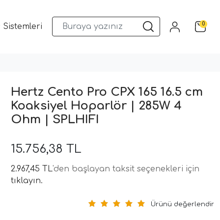
0
 Sistemleri
Musway DSP ve Araç Ses Sistemleri
Qua
Hertz Cento Pro CPX 165 16.5 cm
Koaksiyel Hoparlör | 285W 4
Ohm | SPLHIFI
15.756,38 TL
2.967,45 TL
'den başlayan taksit seçenekleri için
tıklayın.
Ürünü değerlendir