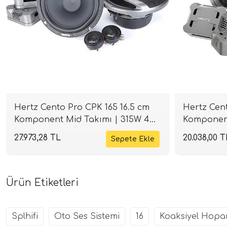
Hertz Cento Pro CPK 165 16.5 cm
Hertz Cent
Komponent Mid Takımı | 315W 4
Komponent
Ohm | SPLHIFI
Ohm | SPL
27.973,28 TL
20.038,00 T
Ürün Etiketleri
Splhifi
Oto Ses Sistemi
16
Koaksiyel Hopa