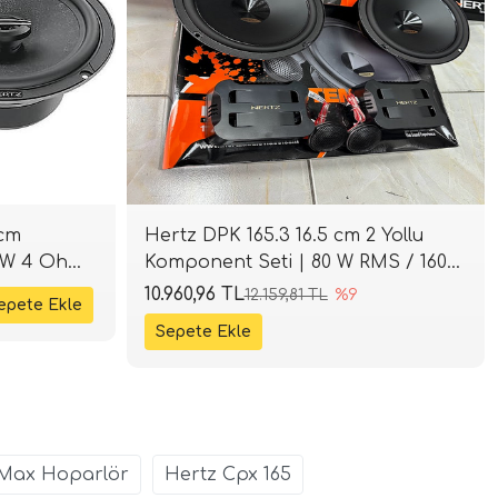
 cm
Hertz DPK 165.3 16.5 cm 2 Yollu
10W 4 Ohm
Komponent Seti | 80 W RMS / 160
W Peak | 93 dB | 4 Ohm | SPLHIFI
10.960,96 TL
12.159,81 TL
%9
Max Hoparlör
Hertz Cpx 165