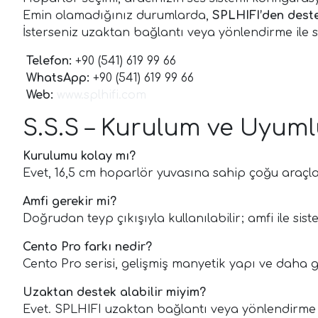
Emin olamadığınız durumlarda,
SPLHIFI’den dest
İsterseniz uzaktan bağlantı veya yönlendirme ile s
Telefon:
+90 (541) 619 99 66
WhatsApp:
+90 (541) 619 99 66
Web:
www.splhifi.com
S.S.S – Kurulum ve Uyuml
Kurulumu kolay mı?
Evet, 16,5 cm hoparlör yuvasına sahip çoğu araçl
Amfi gerekir mi?
Doğrudan teyp çıkışıyla kullanılabilir; amfi ile sist
Cento Pro farkı nedir?
Cento Pro serisi, gelişmiş manyetik yapı ve daha g
Uzaktan destek alabilir miyim?
Evet. SPLHIFI uzaktan bağlantı veya yönlendirme i