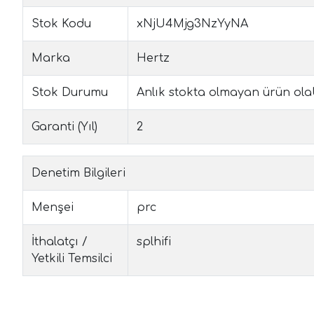
Stok Kodu
xNjU4Mjg3NzYyNA
Marka
Hertz
Stok Durumu
Anlık stokta olmayan ürün olabil
Garanti (Yıl)
2
Denetim Bilgileri
Menşei
prc
İthalatçı /
splhifi
Yetkili Temsilci