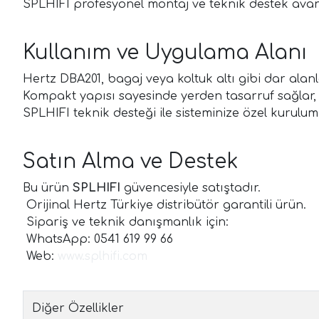
SPLHIFI profesyonel montaj ve teknik destek avan
Kullanım ve Uygulama Alanı
Hertz DBA201, bagaj veya koltuk altı gibi dar alanl
Kompakt yapısı sayesinde yerden tasarruf sağlar, 
SPLHIFI teknik desteği ile sisteminize özel kurulum 
Satın Alma ve Destek
Bu ürün
SPLHIFI
güvencesiyle satıştadır.
Orijinal Hertz Türkiye distribütör garantili ürün.
Sipariş ve teknik danışmanlık için:
WhatsApp: 0541 619 99 66
Web:
www.splhifi.com
Diğer Özellikler