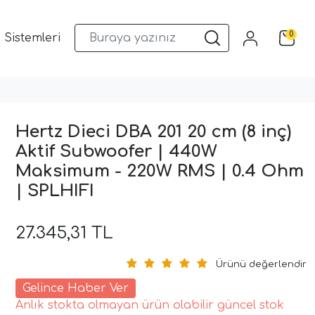
0
 Sistemleri
Musway DSP ve Araç Ses Sistemleri
Qua
Hertz Dieci DBA 201 20 cm (8 inç)
Aktif Subwoofer | 440W
Maksimum - 220W RMS | 0.4 Ohm
| SPLHIFI
27.345,31 TL
Ürünü değerlendir
Gelince Haber Ver
Anlık stokta olmayan ürün olabilir güncel stok