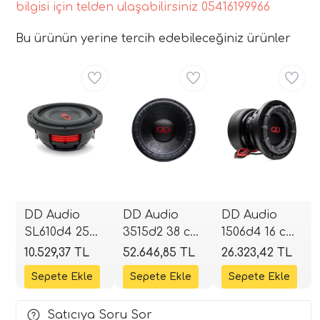
bilgisi için telden ulaşabilirsiniz 05416199966
Bu ürünün yerine tercih edebileceğiniz ürünler
Aynı Gün Ücretsiz
Aynı Gün Ücretsiz
Aynı Gün Ücretsiz
DD Audio
DD Audio
DD Audio
SL610d4 25
3515d2 38 cm
1506d4 16 cm
cm Slim
Subwoofer |
Subwoofer
10.529,37 TL
52.646,85 TL
26.323,42 TL
Subwoofer |
1200W RMS |
(600W RMS) |
1000W RMS |
4800W Peak |
SPLHIFI
3000W Peak |
2+2 Ohm |
Satıcıya Soru Sor
4+4 Ohm |
SPLHIFI