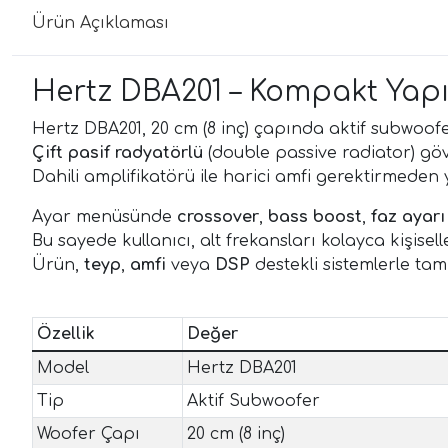
Ürün Açıklaması
Hertz DBA201 – Kompakt Yap
Hertz DBA201, 20 cm (8 inç) çapında aktif subwoofe
Çift pasif radyatörlü
(double passive radiator) göv
Dahili amplifikatörü ile harici amfi gerektirmede
Ayar menüsünde
crossover
,
bass boost
,
faz ayarı
Bu sayede kullanıcı, alt frekansları kolayca kişiselleş
Ürün,
teyp
,
amfi
veya
DSP
destekli sistemlerle ta
Özellik
Değer
Model
Hertz DBA201
Tip
Aktif Subwoofer
Woofer Çapı
20 cm (8 inç)