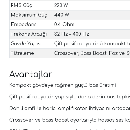
RMS Güç
220 W
Maksimum Güç
440 W
Empedans
0.4 Ohm
Frekans Aralığı
32 Hz – 400 Hz
Gövde Yapısı
Çift pasif radyatörlü kompakt 
Filtreleme
Crossover, Bass Boost, Faz ve Su
Avantajlar
Kompakt gövdeye rağmen güçlü bas üretimi
Çift pasif radyatör yapısıyla daha derin bas tepki
Dahili amfi ile harici amplifikatör ihtiyacını ortada
Crossover ve bass boost ayarlarıyla hassas ses k