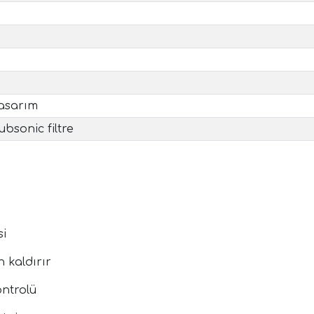
tasarım
bsonic filtre
si
n kaldırır
ontrolü