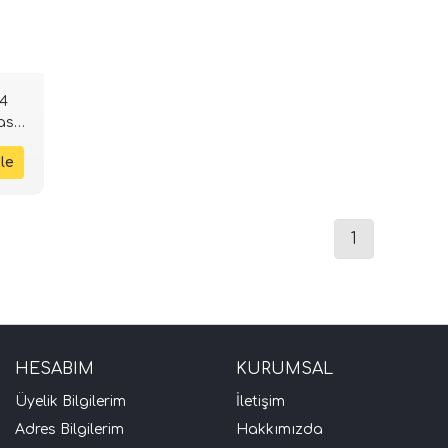
 4
ass-
1
HESABIM
KURUMSAL
Üyelik Bilgilerim
İletişim
Adres Bilgilerim
Hakkımızda