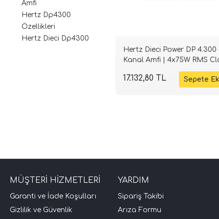
Amfi
Hertz Dp4300
Özellikleri
Hertz Dieci Dp4300
Hertz Dieci Power DP 4.300
Kanal Amfi | 4x75W RMS Cl
AB | SPLHIFI
17.132,80 TL
MÜŞTERİ HİZMETLERİ
YARDIM
Garanti ve İade Koşulları
Sipariş Takibi
Gizlilik ve Güvenlik
Arıza Formu