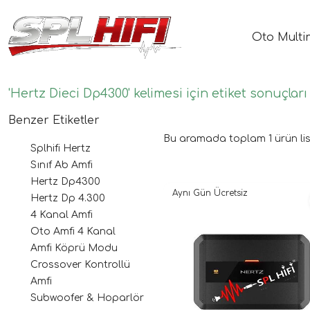
Oto Multi
'Hertz Dieci Dp4300' kelimesi için etiket sonuçları
Benzer Etiketler
Bu aramada toplam
1
ürün lis
Splhifi Hertz
Sınıf Ab Amfi
Hertz Dp4300
Aynı Gün Ücretsiz
Hertz Dp 4.300
4 Kanal Amfi
Oto Amfi 4 Kanal
Amfi Köprü Modu
Crossover Kontrollü
Amfi
Subwoofer & Hoparlör