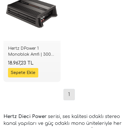
i Arac Baslari)
Ses Performans)
Hertz DPower 1
Monoblok Amfi | 300W
RMS @ 2 Ohm |
18.967,23 TL
Kompakt Tasarım |
SPLHIFI
1
Hertz Dieci Power
serisi, ses kalitesi odaklı stereo
kanal yapıları ve güç odaklı mono üniteleriyle her