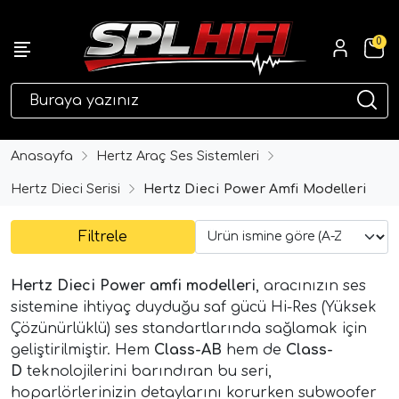
0
eri
Anasayfa
Hertz Araç Ses Sistemleri
Hertz Dieci Serisi
Hertz Dieci Power Amfi Modelleri
Filtrele
Hertz Dieci Power amfi modelleri
, aracınızın ses
sistemine ihtiyaç duyduğu saf gücü Hi-Res (Yüksek
Çözünürlüklü) ses standartlarında sağlamak için
ri
geliştirilmiştir. Hem
Class-AB
hem de
Class-
D
teknolojilerini barındıran bu seri,
hoparlörlerinizin detaylarını korurken subwoofer