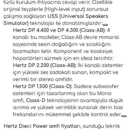
türlü kurulum ihtiyacına cevap verir. Özellikle
orijinal teyplerle (High-level input) sorunsuz
çalışma sağlayan
USS (Universal Speakers
Simulator)
teknolojisi ile donatılmışlardır:
Hertz DP 4.400 ve DP 4.300 (Class-AB):
4
kanallı bu modeller, Class-AB devre mimarisi
sayesinde sesin doğallığını ve sıcaklığını
bozmadan iletir. Komponent ve koaksiyel
hoparlörleri sürmek için en ideal tercihtir.
Hertz DP 2.200 (Class-AB):
İki kanallı sistemler
için yüksek ses sadakati sunan, kompakt ve
verimli bir stereo amfidir.
Hertz DP 1.500 (Class-D):
Sadece subwoofer
sistemleri için tasarlanmış olan bu Mono
amfi,
Class-D
teknolojisinin avantajıyla düşük
ısınma ve yüksek verimlilik sunarak derin bas
frekanslarını mükemmel şekilde kontrol eder.
Hertz Dieci Power amfi fiyatları
, sunduğu teknik