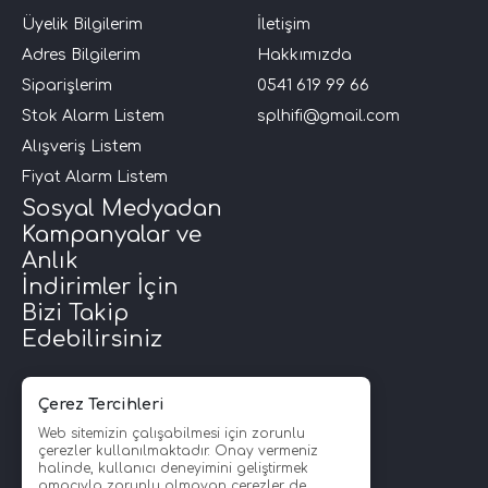
Üyelik Bilgilerim
İletişim
Adres Bilgilerim
Hakkımızda
Siparişlerim
0541 619 99 66
Stok Alarm Listem
splhifi@gmail.com
Alışveriş Listem
Fiyat Alarm Listem
Sosyal Medyadan
Kampanyalar ve
Anlık
İndirimler İçin
Bizi Takip
Edebilirsiniz
Çerez Tercihleri
Web sitemizin çalışabilmesi için zorunlu
çerezler kullanılmaktadır. Onay vermeniz
halinde, kullanıcı deneyimini geliştirmek
amacıyla zorunlu olmayan çerezler de