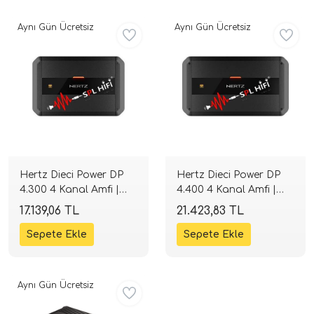
Aynı Gün Ücretsiz
Aynı Gün Ücretsiz
tör Modelleri
Hertz Dieci Power DP
Hertz Dieci Power DP
törler)
4.300 4 Kanal Amfi |
4.400 4 Kanal Amfi |
4x75W RMS Class-AB |
4x90W RMS Class-AB |
17.139,06 TL
21.423,83 TL
SPLHIFI
SPLHIFI
cileri)
mı Setleri)
Aynı Gün Ücretsiz
Hoparlorleri)