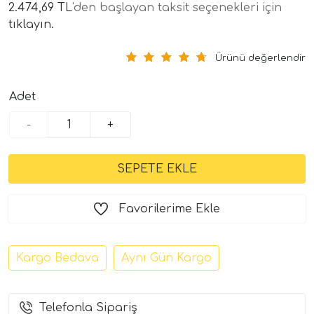
2.474,69 TL
'den başlayan taksit seçenekleri için
tıklayın.
Ürünü değerlendir
Adet
-
+
tör Modelleri
törler)
Favorilerime Ekle
cileri)
Kargo Bedava
Aynı Gün Kargo
mı Setleri)
Hoparlorleri)
Telefonla Sipariş