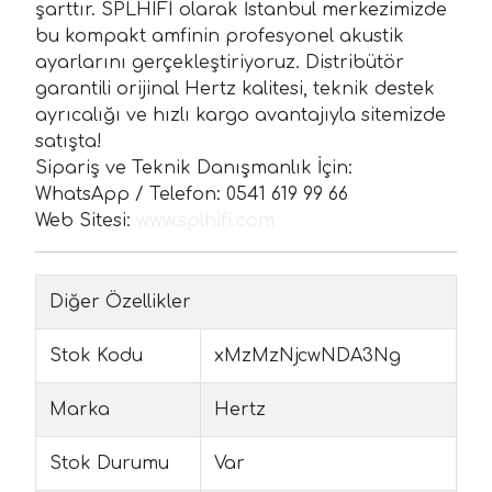
şarttır. SPLHIFI olarak İstanbul merkezimizde
bu kompakt amfinin profesyonel akustik
ayarlarını gerçekleştiriyoruz. Distribütör
garantili orijinal Hertz kalitesi, teknik destek
ayrıcalığı ve hızlı kargo avantajıyla sitemizde
satışta!
Sipariş ve Teknik Danışmanlık İçin:
WhatsApp / Telefon: 0541 619 99 66
Web Sitesi:
www.splhifi.com
Diğer Özellikler
Stok Kodu
xMzMzNjcwNDA3Ng
Marka
Hertz
Stok Durumu
Var