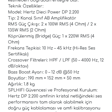
kesmeden doğrudan entegre olur.
Teknik Özellikler:
Model: Hertz Dieci Power DP 2.200
Tip: 2 Kanal Sınıf AB Amplifikatör
RMS Güç Çıkışı: 2 x 100W RMS (4 Ohm) / 2 x
135W RMS (2 Ohm)
Köprülenmiş (Bridge) Güç: 1 x 220W RMS (4
Ohm)
Frekans Tepkisi: 10 Hz – 45 kHz (Hi-Res Ses
Sertifikalı)
Crossover Filtreleri: HPF / LPF (50 – 4000 Hz, 12
dB/oktav)
Bass Boost Ayarı: 0 – 12 dB @50 Hz
Boyutlar: 190 mm × 152 mm × 50 mm
Ağırlık: 1.8 kg
SPLHIFI Güvencesi ve Profesyonel Kurulum:
Hertz DP 2.200 amfinin kristal netliğindeki ses
performansını tam olarak alabilmek için
doğru güç kablolaması ve amfi kalibrasyonu