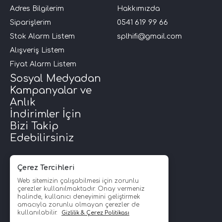
Adres Bilgilerim
Hakkımızda
Siparişlerim
0541 619 99 66
Stok Alarm Listem
splhifi@gmail.com
Alışveriş Listem
Fiyat Alarm Listem
Sosyal Medyadan
Kampanyalar ve
Anlık
İndirimler İçin
Bizi Takip
Edebilirsiniz
Çerez Tercihleri
Web sitemizin çalışabilmesi için zorunlu
çerezler kullanılmaktadır. Onay vermeniz
halinde, kullanıcı deneyimini geliştirmek
amacıyla zorunlu olmayan çerezler de
kullanılabilir.
Gizlilik & Çerez Politikası