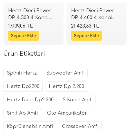
Hertz Dieci Power
Hertz Dieci Power
DP 4.300 4 Kanal
DP 4.400 4 Kanal
Amfi | 4x75W RMS
Amfi | 4x90W RMS
17.139,06 TL
21.423,83 TL
Class-AB | SPLHIFI
Class-AB | SPLHIFI
Ürün Etiketleri
Splhifi Hertz
Subwoofer Amfi
Hertz Dp2200
Hertz Dp 2.200
Hertz Dieci Dp2.200
2 Kanal Amfi
Sınıf Ab Amfi
Oto Amplifikatör
Köprülenebilir Amfi
Crossover Amfi