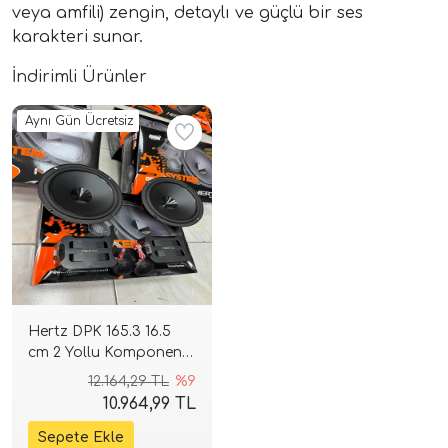
veya amfili) zengin, detaylı ve güçlü bir ses
karakteri sunar.
İndirimli Ürünler
Aynı Gün Ücretsiz
ri
Hertz DPK 165.3 16.5
cm 2 Yollu Komponent
Seti | 80 W RMS / 160 W
12.164,29 TL
%9
Peak | 93 dB | 4 Ohm |
10.964,99 TL
SPLHIFI