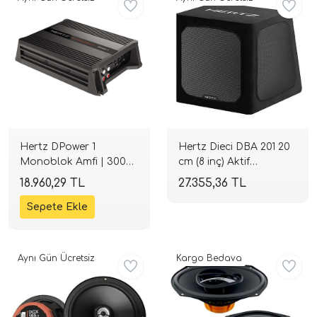
Hertz DPower 1
Hertz Dieci DBA 201 20
Monoblok Amfi | 300W
cm (8 inç) Aktif
RMS @ 2 Ohm |
Subwoofer | 440W
18.960,29 TL
27.355,36 TL
Kompakt Tasarım |
Maksimum - 220W RMS
SPLHIFI
| 0.4 Ohm | SPLHIFI
Aynı Gün Ücretsiz
Kargo Bedava