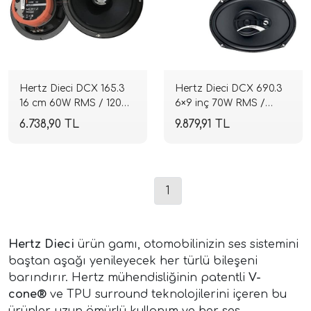
Hertz Dieci DCX 165.3
Hertz Dieci DCX 690.3
16 cm 60W RMS / 120W
6×9 inç 70W RMS /
Max Koaksiyel
140W Max Koaksiyel
6.738,90 TL
9.879,91 TL
Hoparlör | SPLHIFI
Hoparlör | SPLHIFI
1
Hertz Dieci
ürün gamı, otomobilinizin ses sistemini
baştan aşağı yenileyecek her türlü bileşeni
barındırır. Hertz mühendisliğinin patentli
V-
cone®
ve TPU surround teknolojilerini içeren bu
ürünler, uzun ömürlü kullanım ve her ses