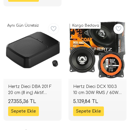
Aynı Gün Ücretsiz
Kargo Bedava
tör Modelleri
törler)
Hertz Dieci DBA 201 F
Hertz Dieci DCX 100.3
20 cm (8 inç) Aktif
10 cm 30W RMS / 60W
cileri)
Subwoofer | 440W -
Max Koaksiyel
27.355,36 TL
5.139,84 TL
220W RMS | SPLHIFI
Hoparlör | SPLHIFI
mı Setleri)
Hoparlorleri)