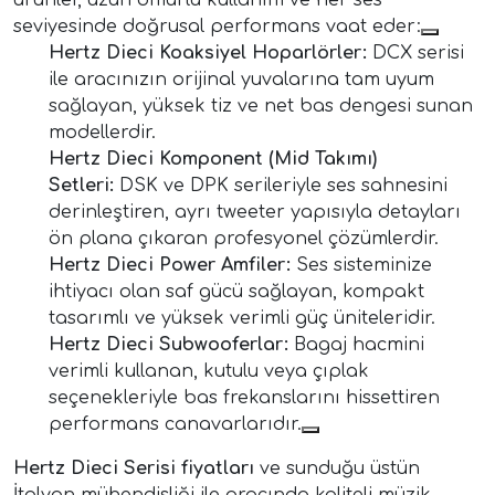
seviyesinde doğrusal performans vaat eder:
Hertz Dieci Koaksiyel Hoparlörler:
DCX serisi
ile aracınızın orijinal yuvalarına tam uyum
sağlayan, yüksek tiz ve net bas dengesi sunan
modellerdir.
Hertz Dieci Komponent (Mid Takımı)
Setleri:
DSK ve DPK serileriyle ses sahnesini
derinleştiren, ayrı tweeter yapısıyla detayları
ön plana çıkaran profesyonel çözümlerdir.
Hertz Dieci Power Amfiler:
Ses sisteminize
ihtiyacı olan saf gücü sağlayan, kompakt
tasarımlı ve yüksek verimli güç üniteleridir.
Hertz Dieci Subwooferlar:
Bagaj hacmini
verimli kullanan, kutulu veya çıplak
seçenekleriyle bas frekanslarını hissettiren
performans canavarlarıdır.
Hertz Dieci Serisi fiyatları
ve sunduğu üstün
İtalyan mühendisliği ile aracında kaliteli müzik