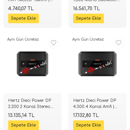
80W Peak 4 Ohm |
Amfisi | 590W RMS
4.740,07 TL
16.561,70 TL
SPLHIFI
Class-D | SPLHIFI
Aynı Gün Ücretsiz
Aynı Gün Ücretsiz
Hertz Dieci Power DP
Hertz Dieci Power DP
2.200 2 Kanal Stereo
4.300 4 Kanal Amfi |
Amfi | SPLHIFI
4x75W RMS Class-AB |
13.135,14 TL
17.132,80 TL
SPLHIFI