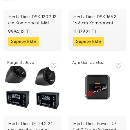
Hertz Dieci DSK 130.3 13
Hertz Dieci DSK 165.3
cm Komponent Mid
16.5 cm Komponent
Takımı | 120W 4 Ohm |
Mid Takımı | 160W 4
9.994,13 TL
11.079,21 TL
SPLHIFI
Ohm | SPLHIFI
Kargo Bedava
Aynı Gün Ücretsiz
Hertz Dieci DT 24.3 24
Hertz Dieci Power DP
mm Tweeter Takımı |
1.500 Mono Subwoofer