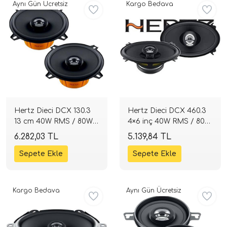
Aynı Gün Ücretsiz
Kargo Bedava
i Arac Baslari)
Ses Performans)
Hertz Dieci DCX 130.3
Hertz Dieci DCX 460.3
13 cm 40W RMS / 80W
4×6 inç 40W RMS / 80W
Max Koaksiyel
Max Koaksiyel
6.282,03 TL
5.139,84 TL
Hoparlör | SPLHIFI
Hoparlör | SPLHIFI
Kargo Bedava
Aynı Gün Ücretsiz