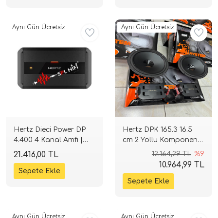
Aynı Gün Ücretsiz
Aynı Gün Ücretsiz
Hertz Dieci Power DP
Hertz DPK 165.3 16.5
4.400 4 Kanal Amfi |
cm 2 Yollu Komponent
4x90W RMS Class-AB |
Seti | 80 W RMS / 160 W
21.416,00 TL
12.164,29 TL
%9
SPLHIFI
Peak | 93 dB | 4 Ohm |
10.964,99 TL
SPLHIFI
Aynı Gün Ücretsiz
Aynı Gün Ücretsiz