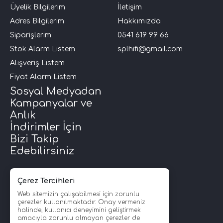
Üyelik Bilgilerim
İletişim
Adres Bilgilerim
Hakkımızda
Siparişlerim
0541 619 99 66
Stok Alarm Listem
splhifi@gmail.com
Alışveriş Listem
Fiyat Alarm Listem
Sosyal Medyadan
Kampanyalar ve
Anlık
İndirimler İçin
Bizi Takip
Edebilirsiniz
Çerez Tercihleri
Web sitemizin çalışabilmesi için zorunlu
çerezler kullanılmaktadır. Onay vermeniz
halinde, kullanıcı deneyimini geliştirmek
amacıyla zorunlu olmayan çerezler de