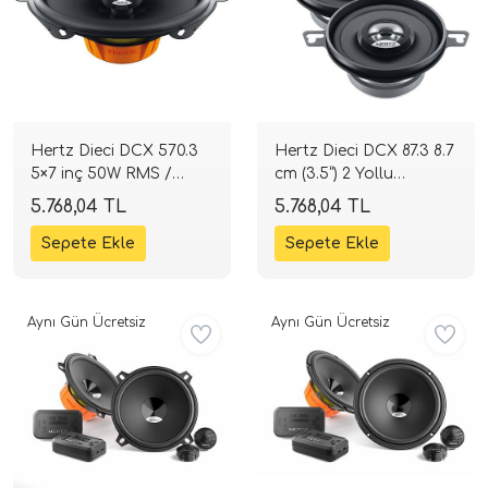
Hertz Dieci DCX 570.3
Hertz Dieci DCX 87.3 8.7
5×7 inç 50W RMS /
cm (3.5”) 2 Yollu
100W Max Koaksiyel
Koaksiyel | 30 W RMS /
5.768,04 TL
5.768,04 TL
Hoparlör | SPLHIFI
60 W Peak | 4 Ohm |
SPLHIFI
Aynı Gün Ücretsiz
Aynı Gün Ücretsiz