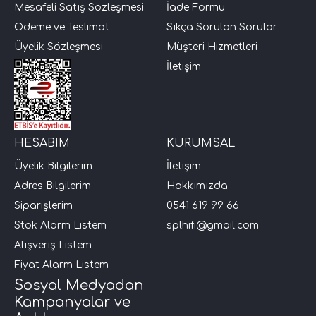
Mesafeli Satış Sözleşmesi
İade Formu
Ödeme ve Teslimat
Sıkça Sorulan Sorular
i Arac Baslari)
Üyelik Sözleşmesi
Müşteri Hizmetleri
İletişim
Ses Performans)
HESABIM
KURUMSAL
Üyelik Bilgilerim
İletişim
Adres Bilgilerim
Hakkımızda
Siparişlerim
0541 619 99 66
Stok Alarm Listem
splhifi@gmail.com
Alışveriş Listem
Fiyat Alarm Listem
Sosyal Medyadan
Kampanyalar ve