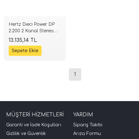
Hertz Dieci Power DP
2.200 2 Kanal Stereo
Amfi | SPLHIFI
13.135,14 TL
tör Modelleri
1
törler)
cileri)
MÜŞTERİ HİZMETLERİ
YARDIM
mı Setleri)
Garanti ve İade Koşulları
Sipariş Takibi
Gizlilik ve Güvenlik
Arıza Formu
Hoparlorleri)