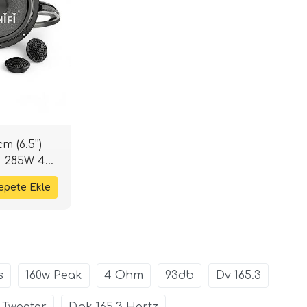
m (6.5”)
| 285W 4
s
160w Peak
4 Ohm
93db
Dv 165.3