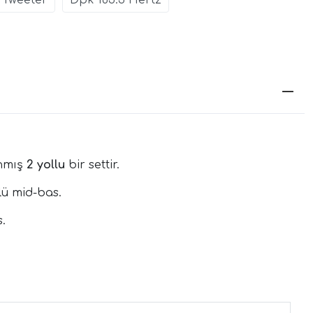
Tweeter
Dpk 165.3 Hertz
anmış
2 yollu
bir settir.
llü mid-bas.
.