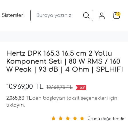
0
 Sistemleri
Musway DSP ve Araç Ses Sistemleri
Qua
Hertz DPK 165.3 16.5 cm 2 Yollu
Komponent Seti | 80 W RMS / 160
W Peak | 93 dB | 4 Ohm | SPLHIFI
10.969,00 TL
12.168,73 TL
%9
2.065,83 TL
'den başlayan taksit seçenekleri için
tıklayın.
Ürünü değerlendir