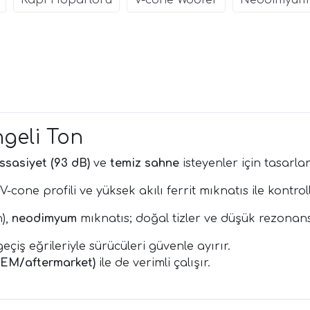
Kapı Hoparlörü
V-cone Woofer
Neodimyum 
ngeli Ton
ssasiyet (93 dB)
ve
temiz sahne
isteyenler için tasarl
V-cone profili ve yüksek akılı ferrit mıknatıs ile kontro
),
neodimyum
mıknatıs; doğal tizler ve düşük rezonans
çiş eğrileriyle sürücüleri güvenle ayırır.
OEM/aftermarket)
ile de verimli çalışır.