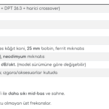
 + DPT 26.3 + harici crossover)
es kâğıt koni,
25 mm
bobin, ferrit mıknatıs
),
neodimyum
mıknatıs
2 dB/okt.
(model sürümüne göre değişebilir)
; ızgara/aksesuarlar kutuda
i ile
daha sıkı mid-bas
ve sahne.
u olmayan üst frekanslar.