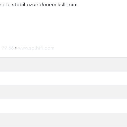
sı ile
stabil
uzun dönem kullanım.
 99 66
•
www.splhifi.com