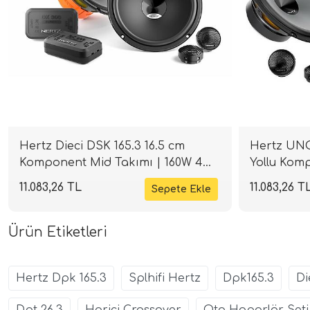
Hertz Dieci DSK 165.3 16.5 cm
Hertz UNO 
Komponent Mid Takımı | 160W 4
Yollu Kom
Ohm | SPLHIFI
300 W Pea
11.083,26 TL
11.083,26 T
Ürün Etiketleri
Hertz Dpk 165.3
Splhifi Hertz
Dpk165.3
Di