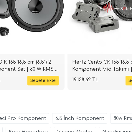
K 165 16,5 cm (6.5”) 2
Hertz Cento CK 165 16.5 c
ponent Set | 80 W RMS /
Komponent Mid Takımı 
k | 4 Ohm | SPLHIFI
Ohm | SPLHIFI
L
19.138,62 TL
eci Pro Komponent
6.5 İnch Komponent
80w Rm