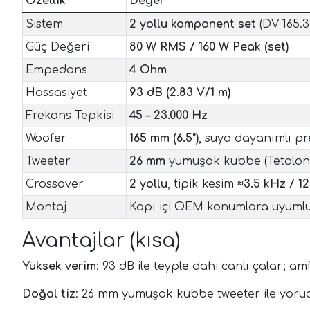
Özellik
Değer
Sistem
2 yollu komponent set
(DV 165.3
Güç Değeri
80 W RMS / 160 W Peak (set)
Empedans
4 Ohm
Hassasiyet
93 dB (2.83 V/1 m)
Frekans Tepkisi
45 – 23.000 Hz
Woofer
165 mm (6.5")
, suya dayanımlı pr
Tweeter
26 mm
yumuşak kubbe (Tetolon
Crossover
2 yollu
, tipik kesim
≈3.5 kHz / 1
Montaj
Kapı içi OEM konumlara uyumlu
Avantajlar (kısa)
Yüksek verim
: 93 dB ile teyple dahi canlı çalar; amf
Doğal tiz
: 26 mm yumuşak kubbe tweeter ile yoruc