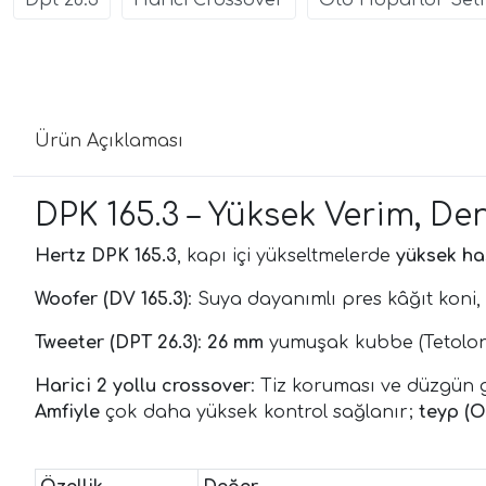
Dpt 26.3
Harici Crossover
Oto Hoparlör Seti
Ürün Açıklaması
DPK 165.3 – Yüksek Verim, De
Hertz DPK 165.3
, kapı içi yükseltmelerde
yüksek ha
Woofer (DV 165.3)
: Suya dayanımlı pres kâğıt koni, 
Tweeter (DPT 26.3)
:
26 mm
yumuşak kubbe (Tetolon
Harici 2 yollu crossover
: Tiz koruması ve düzgün ge
Amfiyle
çok daha yüksek kontrol sağlanır;
teyp (