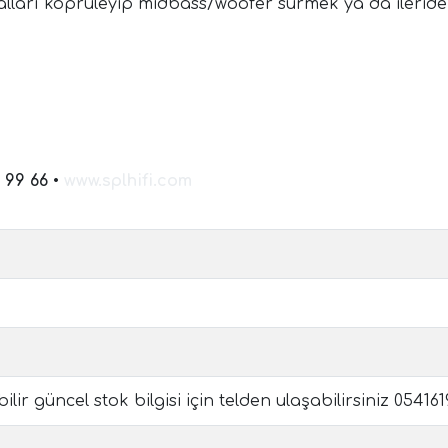
ları köprüleyip midbass/woofer sürmek ya da ileride 
 99 66
•
www.splhifi.com
ir güncel stok bilgisi için telden ulaşabilirsiniz 05416