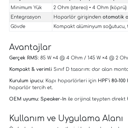
Minimum Yük
2 Ohm (stereo) • 4 Ohm (köprü)
Entegrasyon
Hoparlör girişinden
otomatik 
Gövde
Kompakt alüminyum soğutucu, t
Avantajlar
Gerçek RMS
: 85 W ×4 @ 4 Ohm / 145 W ×4 @ 2 Ohm
Kompakt & verimli
Sınıf D tasarım: dar alan monta
Kurulum ipucu
: Kapı hoparlörleri için
HPF’i 80–100
hoparlör tercih et.
OEM uyumu
:
Speaker-In
ile orijinal teypten direk
Kullanım ve Uygulama Alanı