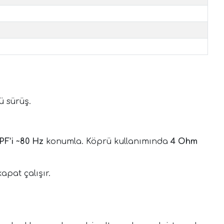
ü sürüş.
PF’i ~80 Hz
konumla. Köprü kullanımında
4 Ohm
apat çalışır.