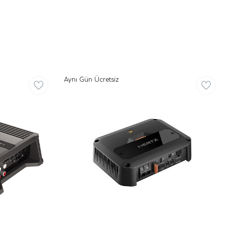
| 4 Ohm
4x132W RMS |
SPLHIFI
Aynı Gün Ücretsiz