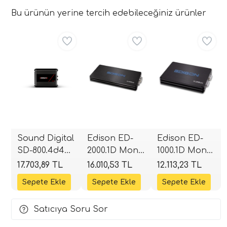
Bu ürünün yerine tercih edebileceğiniz ürünler
Aynı Gün Ücretsiz
Aynı Gün Ücretsiz
Aynı Gün Ücretsiz
Sound Digital
Edison ED-
Edison ED-
SD-800.4d4
2000.1D Mono
1000.1D Mono
EVOX2 4
Blok Class-D
Blok Class-D
17.703,89 TL
16.010,53 TL
12.113,23 TL
Kanallı Full
Amplifikatör |
Amplifikatör |
Range
2000W RMS |
1000W RMS |
Amplifikatör |
SPLHIFI
SPLHIFI
Satıcıya Soru Sor
2 Ohm
4x200W RMS