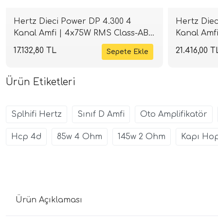
Hertz Dieci Power DP 4.300 4
Hertz Diec
Kanal Amfi | 4x75W RMS Class-AB |
Kanal Amfi
SPLHIFI
SPLHIFI
17.132,80 TL
21.416,00 T
Ürün Etiketleri
Splhifi Hertz
Sınıf D Amfi
Oto Amplifikatör
Hcp 4d
85w 4 Ohm
145w 2 Ohm
Kapı Hop
Ürün Açıklaması