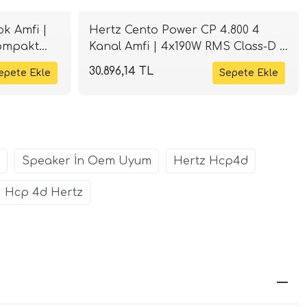
k Amfi |
Hertz Cento Power CP 4.800 4
ompakt
Kanal Amfi | 4x190W RMS Class-D |
SPLHIFI
30.896,14 TL
Speaker İn Oem Uyum
Hertz Hcp4d
Hcp 4d Hertz