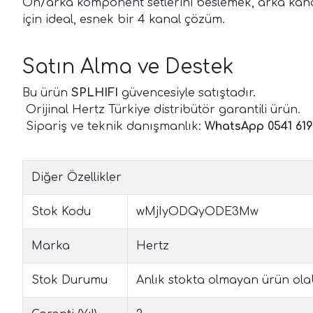
Ön/arka komponent setlerini beslemek, arka kanal
için ideal, esnek bir 4 kanal çözüm.
Satın Alma ve Destek
Bu ürün
SPLHIFI
güvencesiyle satıştadır.
Orijinal Hertz Türkiye distribütör garantili ürün.
Sipariş ve teknik danışmanlık:
WhatsApp 0541 619
Diğer Özellikler
Stok Kodu
wMjIyODQyODE3Mw
Marka
Hertz
Stok Durumu
Anlık stokta olmayan ürün olabil