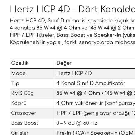
Hertz HCP 4D – Dört Kanalda
Hertz
HCP 4D
,
Sınıf D
mimarisi sayesinde küçük ka
4 kanalda
85 W ×4 @ 4 Ohm
ve
145 W ×4 @ 2 Ohm
HPF / LPF
filtreler,
Bass Boost
ve
Speaker-In (yüks
Köprülenebilir yapısı, farklı senaryolarda midbas
Özellik
Değer
Model
Hertz HCP 4D
Tip
4 Kanal Sınıf D Amplifikatör
RMS Güç
85 W ×4 @ 4 Ohm
•
145 W ×4 @
Köprü
4 Ohm yük önerilir (konfigüras
Crossover
HPF / LPF
(geniş ayar aralığı, 1
Bass Boost
0 – 9 dB @ 50 Hz
Girişler
Pre-In (RCA)
•
Speaker-In (OEM 