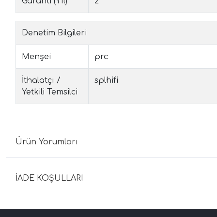
Garanti (Yıl)
2
Denetim Bilgileri
Menşei
prc
İthalatçı /
splhifi
Yetkili Temsilci
Ürün Yorumları
İADE KOŞULLARI