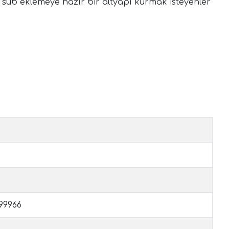
sub eklemeye hazır bir altyapı kurmak isteyenler
199966