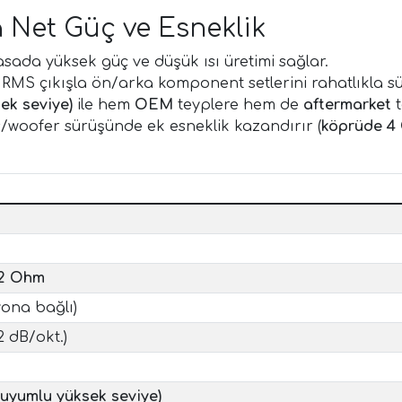
 Net Güç ve Esneklik
sada yüksek güç ve düşük ısı üretimi sağlar.
RMS çıkışla ön/arka komponent setlerini rahatlıkla sü
ek seviye)
ile hem
OEM
teyplere hem de
aftermarket
t
s/woofer sürüşünde ek esneklik kazandırır (
köprüde 4 
 2 Ohm
yona bağlı)
2 dB/okt.)
uyumlu yüksek seviye)