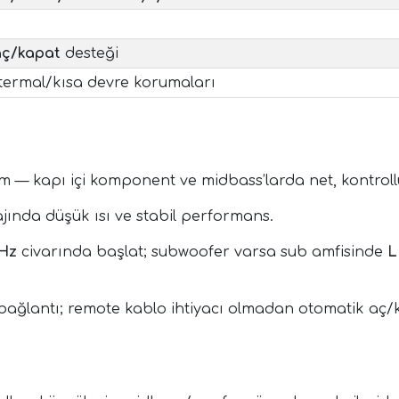
aç/kapat
desteği
ermal/kısa devre korumaları
 — kapı içi komponent ve midbass’larda net, kontroll
jında düşük ısı ve stabil performans.
 Hz
civarında başlat; subwoofer varsa sub amfisinde
L
t bağlantı; remote kablo ihtiyacı olmadan otomatik aç/k