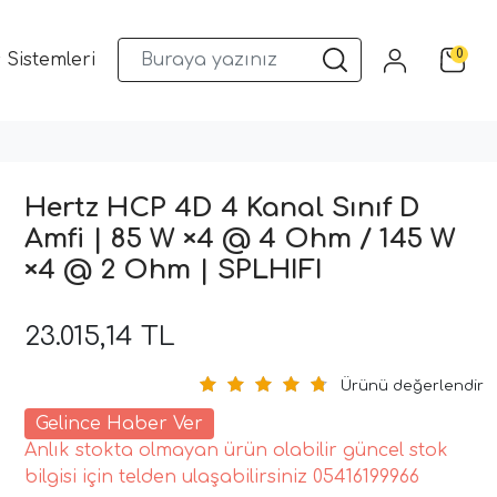
0
 Sistemleri
Musway DSP ve Araç Ses Sistemleri
Qua
Hertz HCP 4D 4 Kanal Sınıf D
Amfi | 85 W ×4 @ 4 Ohm / 145 W
×4 @ 2 Ohm | SPLHIFI
23.015,14 TL
Ürünü değerlendir
Gelince Haber Ver
Anlık stokta olmayan ürün olabilir güncel stok
bilgisi için telden ulaşabilirsiniz 05416199966