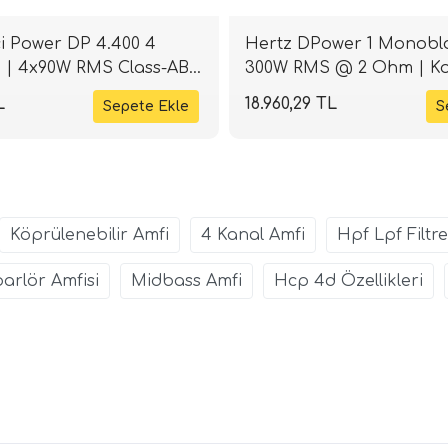
i Power DP 4.400 4
Hertz DPower 1 Monoblo
 | 4x90W RMS Class-AB |
300W RMS @ 2 Ohm | K
Tasarım | SPLHIFI
L
18.960,29 TL
Köprülenebilir Amfi
4 Kanal Amfi
Hpf Lpf Filtre
arlör Amfisi
Midbass Amfi
Hcp 4d Özellikleri