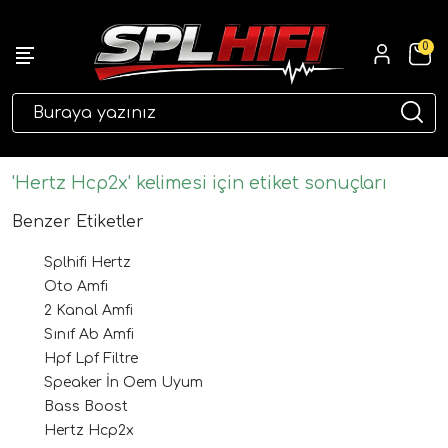
0
eri
'Hertz Hcp2x' kelimesi için etiket sonuçları
Benzer Etiketler
Splhifi Hertz
Oto Amfi
2 Kanal Amfi
Sınıf Ab Amfi
Hpf Lpf Filtre
ri
Speaker İn Oem Uyum
Bass Boost
Hertz Hcp2x