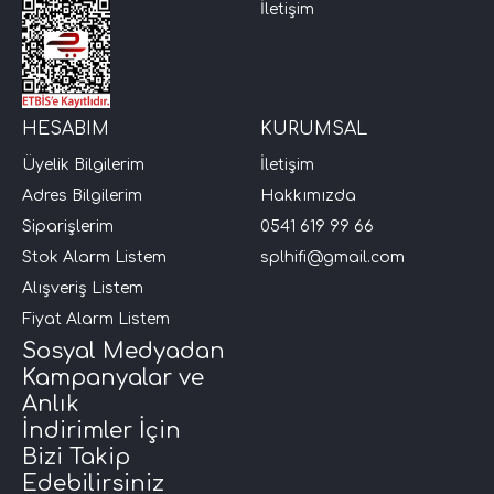
İletişim
i Arac Baslari)
Ses Performans)
HESABIM
KURUMSAL
Üyelik Bilgilerim
İletişim
Adres Bilgilerim
Hakkımızda
Siparişlerim
0541 619 99 66
Stok Alarm Listem
splhifi@gmail.com
Alışveriş Listem
Fiyat Alarm Listem
Sosyal Medyadan
Kampanyalar ve
Anlık
İndirimler İçin
Bizi Takip
Edebilirsiniz