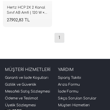
Hertz HCP 2X 2 Kanal
Sınıf AB Amfi | 120 W ×2
@ 4 Ohm / 200 W ×2 @
27.902,83 TL
2 Ohm | SPLHIFI
1
tör Modelleri
törler)
MÜŞTERİ HİZMETLERİ
YARDIM
Garanti ve İade Koşulları
Sipariş Takibi
cileri)
Gizlilik ve Güvenlik
Arıza Formu
Mesafeli Satış Sözleşmesi
İade Formu
mı Setleri)
Ödeme ve Teslimat
Sıkça Sorulan Sorular
Üyelik Sözleşmesi
Müşteri Hizmetleri
Hoparlorleri)