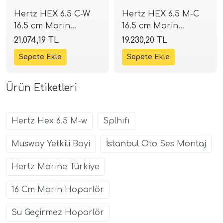
Hertz HEX 6.5 C-W
Hertz HEX 6.5 M-C
16.5 cm Marin
16.5 cm Marin
Hoparlör | 100W
Hoparlör | 100W
21.074,19 TL
19.230,20 TL
Beyaz | SPLHIFI
Siyah | SPLHIFI
Ürün Etiketleri
Hertz Hex 6.5 M-w
Splhıfı
Musway Yetkili Bayi
İstanbul Oto Ses Montaj
Hertz Marine Türkiye
16 Cm Marin Hoparlör
Su Geçirmez Hoparlör