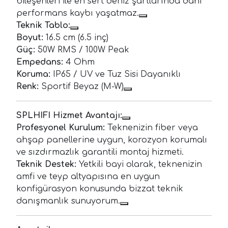
bileşenleri ile en sert deniz şartlarında dahi
performans kaybı yaşatmaz.
Teknik Tablo:
Boyut:
16.5 cm (6.5 inç)
Güç:
50W RMS / 100W Peak
Empedans:
4 Ohm
Koruma:
IP65 / UV ve Tuz Sisi Dayanıklı
Renk:
Sportif Beyaz (M-W)
SPLHIFI Hizmet Avantajı:
Profesyonel Kurulum:
Teknenizin fiber veya
ahşap panellerine uygun, korozyon korumalı
ve sızdırmazlık garantili montaj hizmeti.
Teknik Destek:
Yetkili bayi olarak, teknenizin
amfi ve teyp altyapısına en uygun
konfigürasyon konusunda bizzat teknik
danışmanlık sunuyorum.