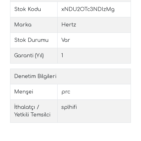
Stok Kodu
xNDU2OTc3NDIzMg
Marka
Hertz
Stok Durumu
Var
Garanti (Yıl)
1
Denetim Bilgileri
Menşei
prc
İthalatçı /
splhifi
Yetkili Temsilci