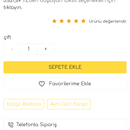
3.621,69 TL
'den başlayan taksit seçenekleri için
tıklayın.
Ürünü değerlendir
çift
-
+
tör Modelleri
törler)
Favorilerime Ekle
cileri)
Kargo Bedava
Aynı Gün Kargo
mı Setleri)
Telefonla Sipariş
Hoparlorleri)