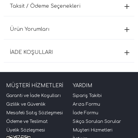
Taksit / Ödeme Seçenekleri
Ürün Yorumları
İADE KOŞULLARI
MÜŞTERİ HİZMETLERİ
YARDIM
Garanti ve İade Koşulları
Sipariş Takibi
Gizlilik ve Güvenlik
Arıza Formu
Mesafeli Satış Sözleşmesi
İade Formu
Ödeme ve Teslimat
Sıkça Sorulan Sorular
Üyelik Sözleşmesi
Müşteri Hizmetleri