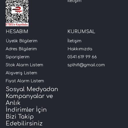
İletişim
HESABIM
KURUMSAL
Üyelik Bilgilerim
İletişim
Adres Bilgilerim
Hakkımızda
Siparişlerim
0541 619 99 66
Stok Alarm Listem
splhifi@gmail.com
Alışveriş Listem
Fiyat Alarm Listem
Sosyal Medyadan
Kampanyalar ve
Anlık
İndirimler İçin
Bizi Takip
Edebilirsiniz