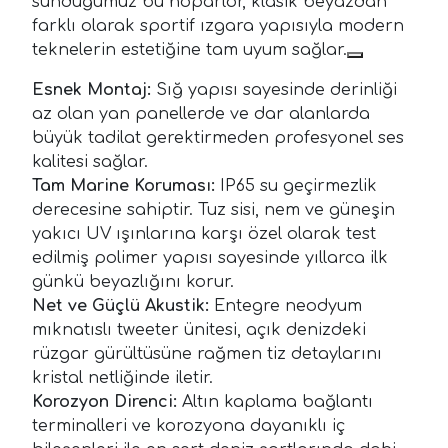
sunduğumuz bu hoparlör, klasik beyazdan
farklı olarak sportif ızgara yapısıyla modern
teknelerin estetiğine tam uyum sağlar.
Esnek Montaj:
Sığ yapısı sayesinde derinliği
az olan yan panellerde ve dar alanlarda
büyük tadilat gerektirmeden profesyonel ses
kalitesi sağlar.
Tam Marine Koruması:
IP65 su geçirmezlik
derecesine sahiptir. Tuz sisi, nem ve güneşin
yakıcı UV ışınlarına karşı özel olarak test
edilmiş polimer yapısı sayesinde yıllarca ilk
günkü beyazlığını korur.
Net ve Güçlü Akustik:
Entegre neodyum
mıknatıslı tweeter ünitesi, açık denizdeki
rüzgar gürültüsüne rağmen tiz detaylarını
kristal netliğinde iletir.
Korozyon Direnci:
Altın kaplama bağlantı
terminalleri ve korozyona dayanıklı iç