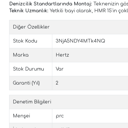
Denizcilik Standartlarında Montaj:
Teknenizin gös
Teknik Uzmanlık:
Yetkili bayi olarak, HMR 15'in ço
Diğer Özellikler
Stok Kodu
3NjA5NDY4MTk4NQ
Marka
Hertz
Stok Durumu
Var
Garanti (Yıl)
2
Denetim Bilgileri
Menşei
prc