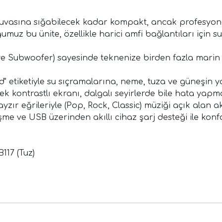
yuvasına sığabilecek kadar kompakt, ancak profesyone
uz bu ünite, özellikle harici amfi bağlantıları için s
 ve Subwoofer) sayesinde teknenize birden fazla marin
" etiketiyle su sıçramalarına, neme, tuza ve güneşin ya
ek kontrastlı ekranı, dalgalı seyirlerde bile hata ya
ır eğrileriyle (Pop, Rock, Classic) müziği açık alan a
me ve USB üzerinden akıllı cihaz şarj desteği ile konfo
117 (Tuz)