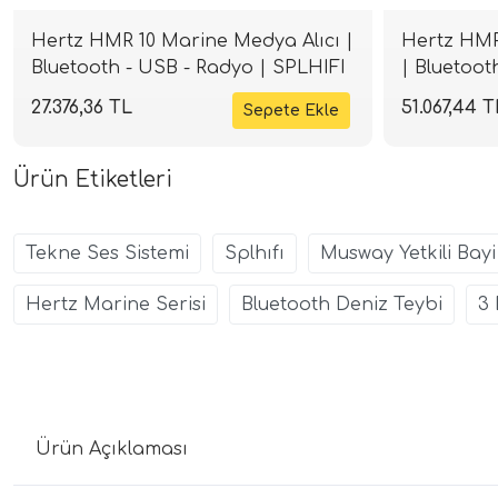
Hertz HMR 10 Marine Medya Alıcı |
Hertz HMR
Bluetooth - USB - Radyo | SPLHIFI
| Bluetoot
SPLHIFI
27.376,36 TL
51.067,44 T
Ürün Etiketleri
Tekne Ses Sistemi
Splhıfı
Musway Yetkili Bayi
Hertz Marine Serisi
Bluetooth Deniz Teybi
3 
Ürün Açıklaması