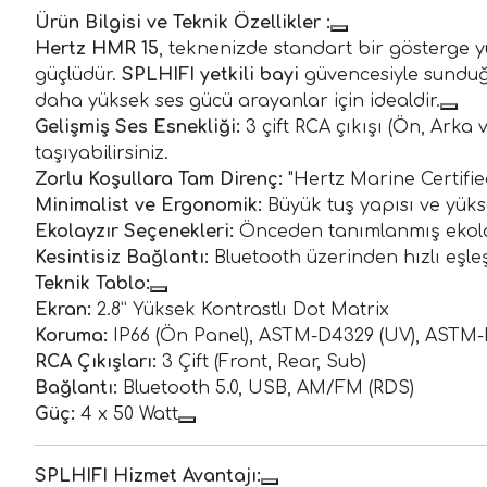
Ürün Bilgisi ve Teknik Özellikler :
Hertz HMR 15
, teknenizde standart bir gösterge 
güçlüdür.
SPLHIFI yetkili bayi
güvencesiyle sunduğum
daha yüksek ses gücü arayanlar için idealdir.
Gelişmiş Ses Esnekliği:
3 çift RCA çıkışı (Ön, Arka
taşıyabilirsiniz.
Zorlu Koşullara Tam Direnç:
"Hertz Marine Certified
Minimalist ve Ergonomik:
Büyük tuş yapısı ve yüks
Ekolayzır Seçenekleri:
Önceden tanımlanmış ekolayz
Kesintisiz Bağlantı:
Bluetooth üzerinden hızlı eşleş
Teknik Tablo:
Ekran:
2.8” Yüksek Kontrastlı Dot Matrix
Koruma:
IP66 (Ön Panel), ASTM-D4329 (UV), ASTM-B
RCA Çıkışları:
3 Çift (Front, Rear, Sub)
Bağlantı:
Bluetooth 5.0, USB, AM/FM (RDS)
Güç:
4 x 50 Watt
SPLHIFI Hizmet Avantajı: