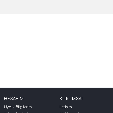
HESABIM
KURUMSAL
Üyelik Bilgilerim
İletişim