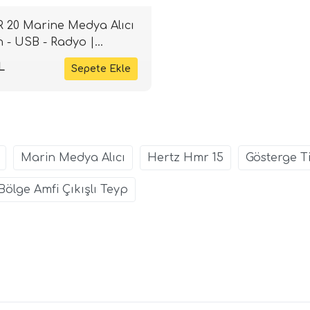
 20 Marine Medya Alıcı
h - USB - Radyo |
L
Marin Medya Alıcı
Hertz Hmr 15
Gösterge T
Bölge Amfi Çıkışlı Teyp