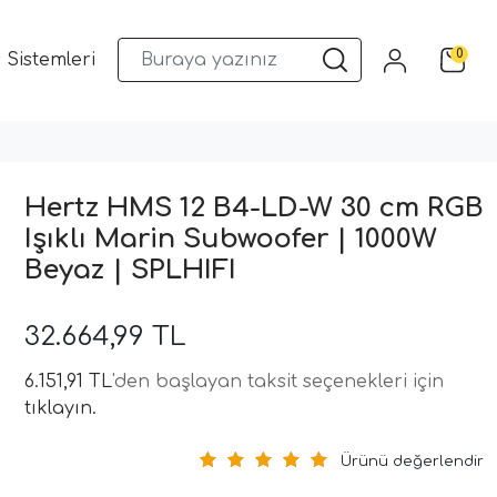
0
 Sistemleri
Musway DSP ve Araç Ses Sistemleri
Qua
Hertz HMS 12 B4-LD-W 30 cm RGB
Işıklı Marin Subwoofer | 1000W
Beyaz | SPLHIFI
32.664,99 TL
6.151,91 TL
'den başlayan taksit seçenekleri için
tıklayın.
Ürünü değerlendir