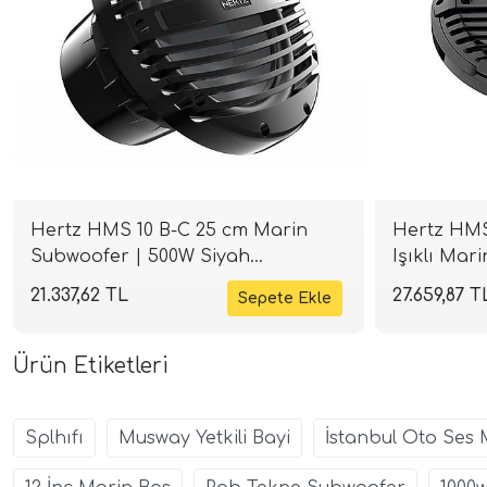
Hertz HMS 10 B-C 25 cm Marin
Hertz HMS
Subwoofer | 500W Siyah
Işıklı Mar
Performans | SPLHIFI
Siyah | SP
21.337,62 TL
27.659,87 T
Ürün Etiketleri
Splhıfı
Musway Yetkili Bayi
İstanbul Oto Ses 