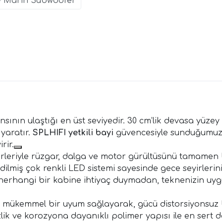
w Marin Subwoofer
ının ulaştığı en üst seviyedir. 30 cm’lik devasa yüzey 
 yaratır.
SPLHIFI yetkili bayi
güvencesiyle sunduğumuz 
rir.
riyle rüzgar, dalga ve motor gürültüsünü tamamen bas
lmiş çok renkli LED sistemi sayesinde gece seyirlerini
rhangi bir kabine ihtiyaç duymadan, teknenizin uygu
e mükemmel bir uyum sağlayarak, gücü distorsiyonsuz b
ezlik ve korozyona dayanıklı polimer yapısı ile en ser