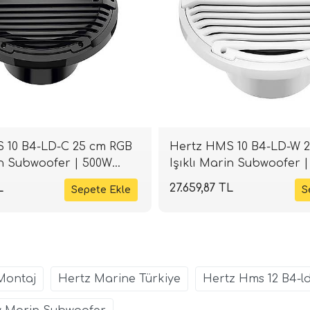
 10 B4-LD-C 25 cm RGB
Hertz HMS 10 B4-LD-W 
in Subwoofer | 500W
Işıklı Marin Subwoofer 
LHIFI
Beyaz | SPLHIFI
L
27.659,87 TL
Montaj
Hertz Marine Türkiye
Hertz Hms 12 B4-l