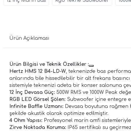
12 İnç Marin Bas
Rgb Tekne Subwoofer
1000
Ürün Açıklaması
Ürün Bilgisi ve Teknik Özellikler :
Hertz HMS 12 B4-LD-W
, teknenizde bas performans
anlarında bile hissedilebilir bir alt frekans basıncı
sistemiyle teknenizi adeta bir konser salonuna çevi
12 İnç Devasa Güç:
500W RMS ve 1000W Peak değerle
RGB LED Görsel Şölen:
Subwoofer içine entegre edi
Infinite Baffle Uzmanı:
Devasa boyutuna rağmen he
şekilde akustik olarak optimize edilmiştir.
4 Ohm Yapısı:
Profesyonel marin amfi sistemleriyl
Zirve Noktada Koruma:
IP65 sertifikalı su geçirm