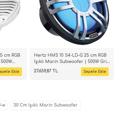
25 cm RGB
Hertz HMS 10 S4-LD-G 25 cm RGB
| 500W
Işıklı Marin Subwoofer | 500W Gri |
SPLHIFI
27.659,87 TL
d-w
30 Cm Işıklı Marin Subwoofer