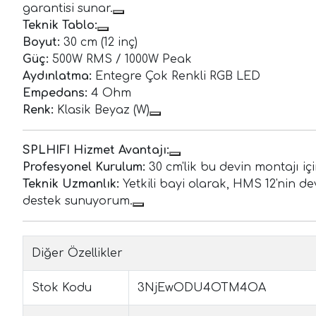
garantisi sunar.
Teknik Tablo:
Boyut:
30 cm (12 inç)
Güç:
500W RMS / 1000W Peak
Aydınlatma:
Entegre Çok Renkli RGB LED
Empedans:
4 Ohm
Renk:
Klasik Beyaz (W)
SPLHIFI Hizmet Avantajı:
Profesyonel Kurulum:
30 cm'lik bu devin montajı içi
Teknik Uzmanlık:
Yetkili bayi olarak, HMS 12'nin d
destek sunuyorum.
Diğer Özellikler
Stok Kodu
3NjEwODU4OTM4OA