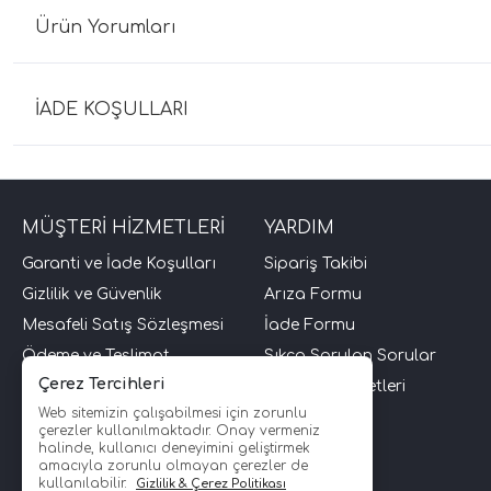
Ürün Yorumları
İADE KOŞULLARI
MÜŞTERİ HİZMETLERİ
YARDIM
Garanti ve İade Koşulları
Sipariş Takibi
Gizlilik ve Güvenlik
Arıza Formu
Mesafeli Satış Sözleşmesi
İade Formu
Ödeme ve Teslimat
Sıkça Sorulan Sorular
Çerez Tercihleri
Üyelik Sözleşmesi
Müşteri Hizmetleri
Web sitemizin çalışabilmesi için zorunlu
İletişim
çerezler kullanılmaktadır. Onay vermeniz
halinde, kullanıcı deneyimini geliştirmek
amacıyla zorunlu olmayan çerezler de
kullanılabilir.
Gizlilik & Çerez Politikası