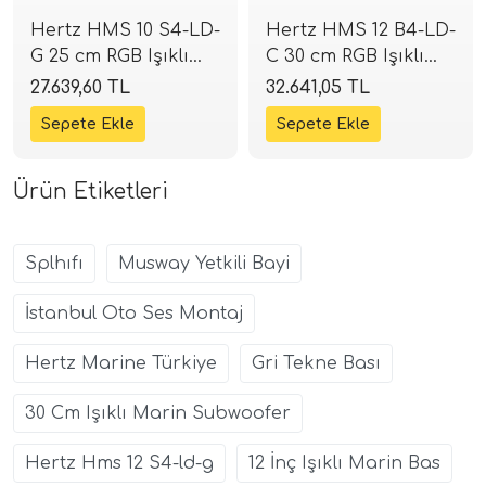
Hertz HMS 10 S4-LD-
Hertz HMS 12 B4-LD-
G 25 cm RGB Işıklı
C 30 cm RGB Işıklı
Marin Subwoofer |
Marin Subwoofer |
27.639,60 TL
32.641,05 TL
500W Gri | SPLHIFI
1000W Siyah |
SPLHIFI
Ürün Etiketleri
Splhıfı
Musway Yetkili Bayi
İstanbul Oto Ses Montaj
Hertz Marine Türkiye
Gri Tekne Bası
30 Cm Işıklı Marin Subwoofer
Hertz Hms 12 S4-ld-g
12 İnç Işıklı Marin Bas