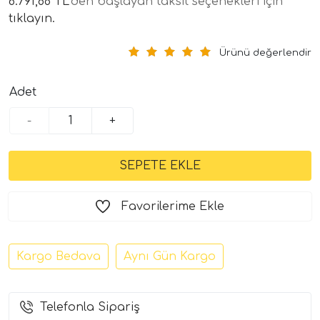
6.791,88 TL
'den başlayan taksit seçenekleri için
tıklayın.
Ürünü değerlendir
Adet
-
+
tör Modelleri
törler)
Favorilerime Ekle
cileri)
Kargo Bedava
Aynı Gün Kargo
mı Setleri)
Telefonla Sipariş
Hoparlorleri)