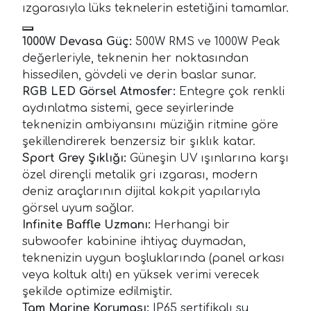
ızgarasıyla lüks teknelerin estetiğini tamamlar.
1000W Devasa Güç:
500W RMS ve 1000W Peak
değerleriyle, teknenin her noktasından
hissedilen, gövdeli ve derin baslar sunar.
RGB LED Görsel Atmosfer:
Entegre çok renkli
aydınlatma sistemi, gece seyirlerinde
teknenizin ambiyansını müziğin ritmine göre
şekillendirerek benzersiz bir şıklık katar.
Sport Grey Şıklığı:
Güneşin UV ışınlarına karşı
özel dirençli metalik gri ızgarası, modern
deniz araçlarının dijital kokpit yapılarıyla
görsel uyum sağlar.
Infinite Baffle Uzmanı:
Herhangi bir
subwoofer kabinine ihtiyaç duymadan,
teknenizin uygun boşluklarında (panel arkası
veya koltuk altı) en yüksek verimi verecek
şekilde optimize edilmiştir.
Tam Marine Koruması:
IP65 sertifikalı su