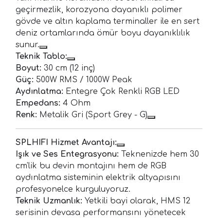
geçirmezlik, korozyona dayanıklı polimer
gövde ve altın kaplama terminaller ile en sert
deniz ortamlarında ömür boyu dayanıklılık
sunur.
Teknik Tablo:
Boyut:
30 cm (12 inç)
Güç:
500W RMS / 1000W Peak
Aydınlatma:
Entegre Çok Renkli RGB LED
Empedans:
4 Ohm
Renk:
Metalik Gri (Sport Grey - G)
SPLHIFI Hizmet Avantajı:
Işık ve Ses Entegrasyonu:
Teknenizde hem 30
cm'lik bu devin montajını hem de RGB
aydınlatma sisteminin elektrik altyapısını
profesyonelce kurguluyoruz.
Teknik Uzmanlık:
Yetkili bayi olarak, HMS 12
serisinin devasa performansını yönetecek