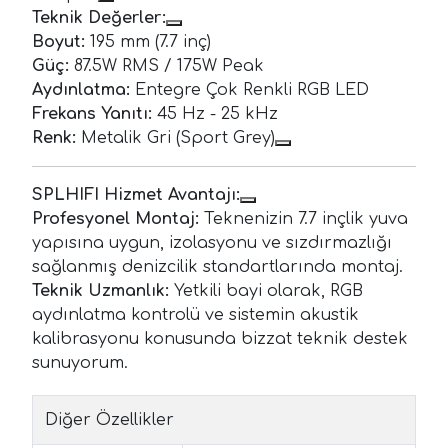
Teknik Değerler:
Boyut:
195 mm (7.7 inç)
Güç:
87.5W RMS / 175W Peak
Aydınlatma:
Entegre Çok Renkli RGB LED
Frekans Yanıtı:
45 Hz - 25 kHz
Renk:
Metalik Gri (Sport Grey)
SPLHIFI Hizmet Avantajı:
Profesyonel Montaj:
Teknenizin 7.7 inçlik yuva
yapısına uygun, izolasyonu ve sızdırmazlığı
sağlanmış denizcilik standartlarında montaj.
Teknik Uzmanlık:
Yetkili bayi olarak, RGB
aydınlatma kontrolü ve sistemin akustik
kalibrasyonu konusunda bizzat teknik destek
sunuyorum.
Diğer Özellikler