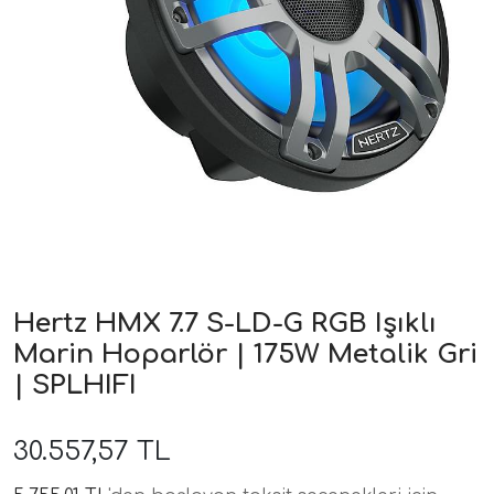
ri
Hertz HMX 7.7 S-LD-G RGB Işıklı
Marin Hoparlör | 175W Metalik Gri
| SPLHIFI
30.557,57 TL