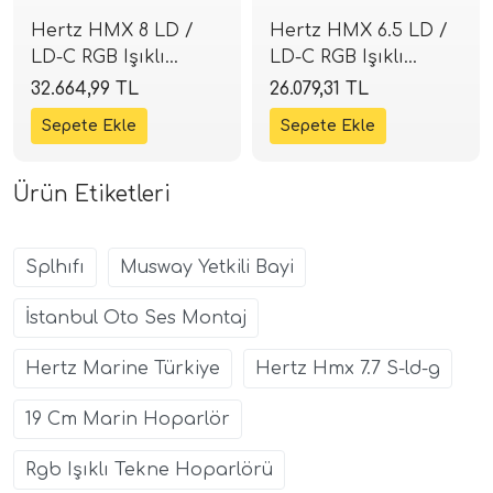
Hertz HMX 8 LD /
Hertz HMX 6.5 LD /
LD-C RGB Işıklı
LD-C RGB Işıklı
Marin Hoparlör |
Marin Hoparlör |
32.664,99 TL
26.079,31 TL
200W Performans |
150W Performans |
SPLHIFI
SPLHIFI
Ürün Etiketleri
Splhıfı
Musway Yetkili Bayi
İstanbul Oto Ses Montaj
Hertz Marine Türkiye
Hertz Hmx 7.7 S-ld-g
19 Cm Marin Hoparlör
Rgb Işıklı Tekne Hoparlörü