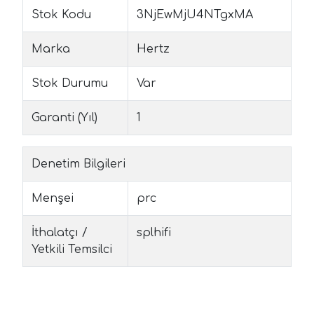
Stok Kodu
3NjEwMjU4NTgxMA
Marka
Hertz
Stok Durumu
Var
Garanti (Yıl)
1
Denetim Bilgileri
Menşei
prc
İthalatçı /
splhifi
Yetkili Temsilci