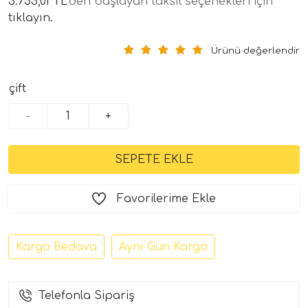
5.755,01 TL
'den başlayan taksit seçenekleri için
tıklayın.
Ürünü değerlendir
çift
-
+
tör Modelleri
törler)
Favorilerime Ekle
cileri)
Kargo Bedava
Aynı Gün Kargo
mı Setleri)
Telefonla Sipariş
Hoparlorleri)