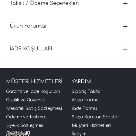
Taksit / Ödeme Seçenekleri
Ürün Yorumları
İADE KOŞULLARI
MÜŞTERİ HİZMETLERİ
YARDIM
Garanti ve İade Koşulları
Sipariş Takibi
Gizlilik ve Güvenlik
Arıza Formu
Mesafeli Satış Sözleşmesi
İade Formu
Ödeme ve Teslimat
Sıkça Sorulan Sorular
Üyelik Sözleşmesi
Müşteri Hizmetleri
İletişim