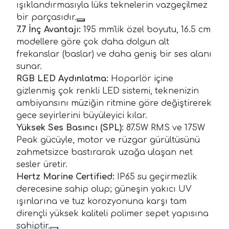
ışıklandırmasıyla lüks teknelerin vazgeçilmez
bir parçasıdır.
7.7 İnç Avantajı:
195 mm'lik özel boyutu, 16.5 cm
modellere göre çok daha dolgun alt
frekanslar (baslar) ve daha geniş bir ses alanı
sunar.
RGB LED Aydınlatma:
Hoparlör içine
gizlenmiş çok renkli LED sistemi, teknenizin
ambiyansını müziğin ritmine göre değiştirerek
gece seyirlerini büyüleyici kılar.
Yüksek Ses Basıncı (SPL):
87.5W RMS ve 175W
Peak gücüyle, motor ve rüzgar gürültüsünü
zahmetsizce bastırarak uzağa ulaşan net
sesler üretir.
Hertz Marine Certified:
IP65 su geçirmezlik
derecesine sahip olup; güneşin yakıcı UV
ışınlarına ve tuz korozyonuna karşı tam
dirençli yüksek kaliteli polimer sepet yapısına
sahiptir.