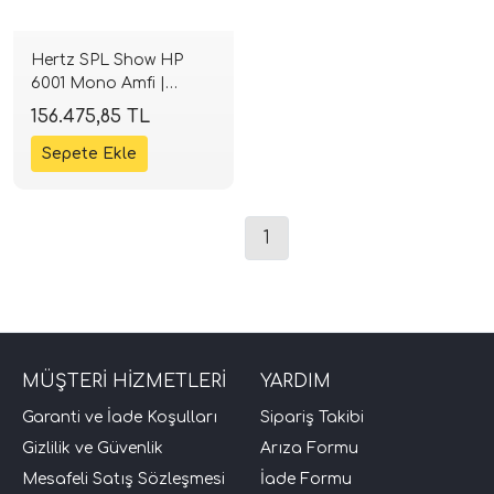
Hertz SPL Show HP
6001 Mono Amfi |
6000W Peak / 5000W
156.475,85 TL
RMS | SPLHIFI
tör Modelleri
1
törler)
cileri)
MÜŞTERİ HİZMETLERİ
YARDIM
mı Setleri)
Garanti ve İade Koşulları
Sipariş Takibi
Gizlilik ve Güvenlik
Arıza Formu
Hoparlorleri)
Mesafeli Satış Sözleşmesi
İade Formu