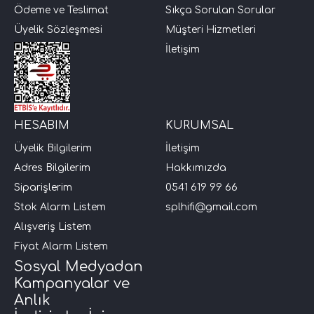
Ödeme ve Teslimat
Sıkça Sorulan Sorular
i Arac Baslari)
Üyelik Sözleşmesi
Müşteri Hizmetleri
İletişim
Ses Performans)
HESABIM
KURUMSAL
Üyelik Bilgilerim
İletişim
Adres Bilgilerim
Hakkımızda
Siparişlerim
0541 619 99 66
Stok Alarm Listem
splhifi@gmail.com
Alışveriş Listem
Fiyat Alarm Listem
Sosyal Medyadan
Kampanyalar ve
Anlık