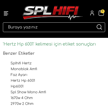
0
eri
'Hertz Hp 6001' kelimesi için etiket sonuçları
Benzer Etiketler
Splhifi Hertz
Monoblok Amfi
Faz Ayarı
Hertz Hp 6001
Hp6001
ri
Spl Show Mono Amfi
1670w 4 Ohm
2970w 2 Ohm