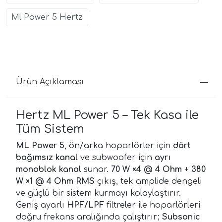
Ml Power 5 Hertz
Ürün Açıklaması
Hertz ML Power 5 – Tek Kasa ile
Tüm Sistem
ML Power 5
, ön/arka hoparlörler için
dört
bağımsız kanal
ve subwoofer için
ayrı
monoblok kanal
sunar.
70 W ×4 @ 4 Ohm
+
380
W ×1 @ 4 Ohm
RMS
çıkış, tek amplide dengeli
ve güçlü bir sistem kurmayı kolaylaştırır.
Geniş ayarlı
HPF/LPF
filtreler ile hoparlörleri
doğru frekans aralığında çalıştırır;
Subsonic