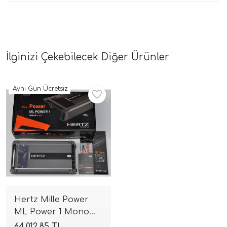
İlginizi Çekebilecek Diğer Ürünler
Aynı Gün Ücretsiz
Hertz Mille Power
ML Power 1 Mono
Amfi | 1000W RMS
64.012,85 TL