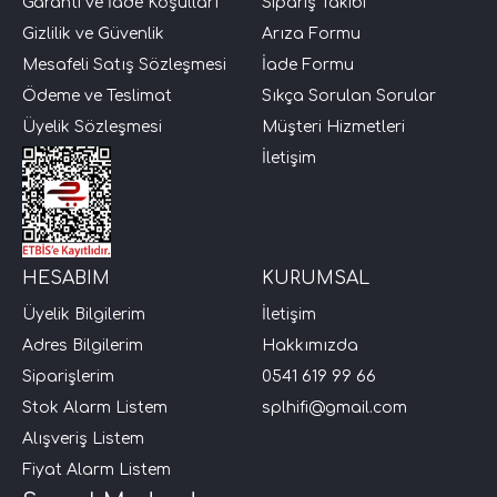
Garanti ve İade Koşulları
Sipariş Takibi
Gizlilik ve Güvenlik
Arıza Formu
Mesafeli Satış Sözleşmesi
İade Formu
Ödeme ve Teslimat
Sıkça Sorulan Sorular
Üyelik Sözleşmesi
Müşteri Hizmetleri
İletişim
HESABIM
KURUMSAL
Üyelik Bilgilerim
İletişim
Adres Bilgilerim
Hakkımızda
Siparişlerim
0541 619 99 66
Stok Alarm Listem
splhifi@gmail.com
Alışveriş Listem
Fiyat Alarm Listem