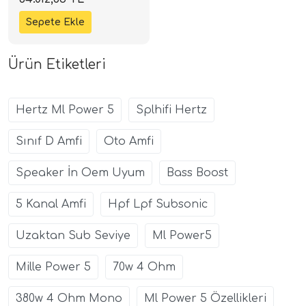
Class-D | SPLHIFI
Ürün Etiketleri
Hertz Ml Power 5
Splhifi Hertz
Sınıf D Amfi
Oto Amfi
Speaker İn Oem Uyum
Bass Boost
5 Kanal Amfi
Hpf Lpf Subsonic
Uzaktan Sub Seviye
Ml Power5
Mille Power 5
70w 4 Ohm
380w 4 Ohm Mono
Ml Power 5 Özellikleri