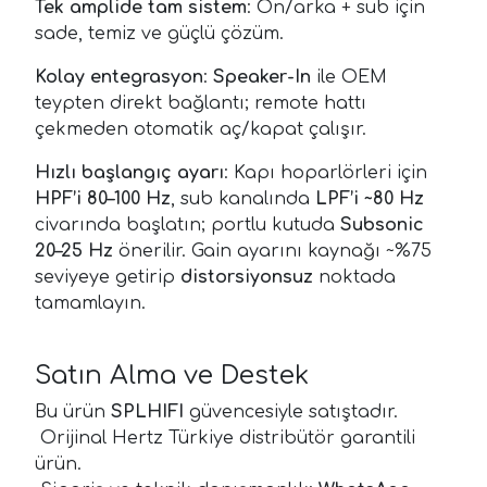
Tek amplide tam sistem
: Ön/arka + sub için
sade, temiz ve güçlü çözüm.
Kolay entegrasyon
:
Speaker-In
ile OEM
teypten direkt bağlantı; remote hattı
çekmeden otomatik aç/kapat çalışır.
Hızlı başlangıç ayarı
: Kapı hoparlörleri için
HPF’i 80–100 Hz
, sub kanalında
LPF’i ~80 Hz
civarında başlatın; portlu kutuda
Subsonic
20–25 Hz
önerilir. Gain ayarını kaynağı ~%75
seviyeye getirip
distorsiyonsuz
noktada
tamamlayın.
Satın Alma ve Destek
Bu ürün
SPLHIFI
güvencesiyle satıştadır.
Orijinal Hertz Türkiye distribütör garantili
ürün.