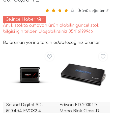
Ürünü değerlendir
Gelince Haber Ver
Anlık stokta olmayan ürün olabilir güncel stok
bilgisi için telden ulaşabilirsiniz 05416199966
Bu ürünün yerine tercih edebileceğiniz ürünler
tör Modelleri
Aynı Gün Ücretsiz
Aynı Gün Ücretsiz
törler)
cileri)
mı Setleri)
Sound Digital SD-
Edison ED-2000.1D
Hoparlorleri)
800.4d4 EVOX2 4
Mono Blok Class-D