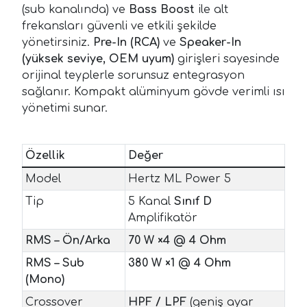
(sub kanalında) ve
Bass Boost
ile alt
frekansları güvenli ve etkili şekilde
yönetirsiniz.
Pre-In (RCA)
ve
Speaker-In
(yüksek seviye, OEM uyum)
girişleri sayesinde
orijinal teyplerle sorunsuz entegrasyon
sağlanır. Kompakt alüminyum gövde verimli ısı
yönetimi sunar.
Özellik
Değer
Model
Hertz ML Power 5
Tip
5 Kanal
Sınıf D
Amplifikatör
RMS – Ön/Arka
70 W ×4 @ 4 Ohm
RMS – Sub
380 W ×1 @ 4 Ohm
(Mono)
Crossover
HPF / LPF
(geniş ayar