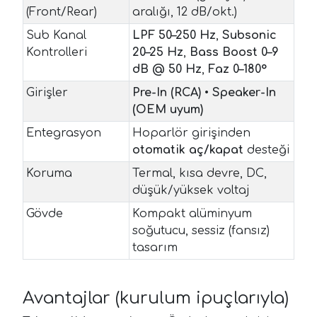
(Front/Rear)
aralığı, 12 dB/okt.)
Sub Kanal
LPF 50–250 Hz
,
Subsonic
Kontrolleri
20–25 Hz
,
Bass Boost 0–9
dB @ 50 Hz
,
Faz 0–180°
Girişler
Pre-In (RCA)
•
Speaker-In
(OEM uyum)
Entegrasyon
Hoparlör girişinden
otomatik aç/kapat
desteği
Koruma
Termal, kısa devre, DC,
düşük/yüksek voltaj
Gövde
Kompakt alüminyum
soğutucu, sessiz (fansız)
tasarım
Avantajlar (kurulum ipuçlarıyla)