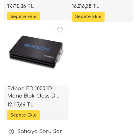
Kanallı Full Range
Amplifikatör | 2000W
17.710,36 TL
16.016,38 TL
Amplifikatör | 2 Ohm
RMS | SPLHIFI
i Arac Baslari)
4x200W RMS | 4 Ohm
Aynı Gün Ücretsiz
4x132W RMS | SPLHIFI
Ses Performans)
Edison ED-1000.1D
Mono Blok Class-D
Amplifikatör | 1000W
12.117,66 TL
RMS | SPLHIFI
Satıcıya Soru Sor