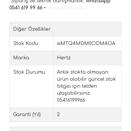
Sipariş ve teknik danışmanlık:
WhatsApp
0541 619 99 66
•
www.splhifi.com
Diğer Özellikler
Stok Kodu
wMTQ4MDM0ODM4OA
Marka
Hertz
Stok Durumu
Anlık stokta olmayan
ürün olabilir güncel stok
bilgisi için telden
ulaşabilirsiniz
05416199966
Garanti (Yıl)
2