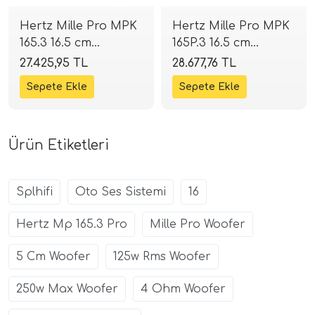
Hertz Mille Pro MPK
Hertz Mille Pro MPK
165.3 16.5 cm
165P.3 16.5 cm
Komponent Mid
Komponent Mid
27.425,95 TL
28.677,76 TL
Takımı | 220W 4
Takımı | 230W 3
Ohm | SPLHIFI
Ohm | SPLHIFI
Ürün Etiketleri
Splhifi
Oto Ses Sistemi
16
Hertz Mp 165.3 Pro
Mille Pro Woofer
5 Cm Woofer
125w Rms Woofer
250w Max Woofer
4 Ohm Woofer