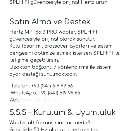
SPLHIFI
güvencesiyle orijinal Hertz ürün
Satın Alma ve Destek
Hertz MP 165.3 PRO woofer,
SPLHIFI
güvencesiyle orijinal olarak sunulur.
Kutu tasarımı, crossover ayarları ve sistem
dengesini optimize etmek istersen
SPLHIFI
ile
iletişime geçebilirsin.
Uzaktan bağlantı / yönlendirme ile sistem
ayar desteği sunulmaktadır.
Telefon: +90 (541) 619 99 66
WhatsApp: +90 (541) 619 99 66
Web:
www.splhifi.com
S.S.S – Kurulum & Uyumluluk
Woofer alt frekans sınırları nedir?
Genellikle 50 Hz altına geçerli destek