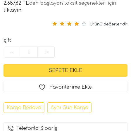
2.657,62 TL
'den başlayan taksit seçenekleri için
tıklayın.
Ürünü değerlendir
çift
-
+
tör Modelleri
törler)
Favorilerime Ekle
cileri)
Kargo Bedava
Aynı Gün Kargo
mı Setleri)
Hoparlorleri)
Telefonla Sipariş