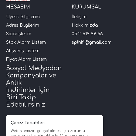
HESABIM
KURUMSAL
Üyelik Bilgilerim
İletişim
Adres Bilgilerim
Hakkımızda
Siparişlerim
0541 619 99 66
Stok Alarm Listem
splhifi@gmail.com
Alışveriş Listem
Fiyat Alarm Listem
Sosyal Medyadan
Kampanyalar ve
Anlık
İndirimler İçin
Bizi Takip
Edebilirsiniz
Çerez Tercihleri
Web sitemizin çalışabilmesi için zorunlu
çerezler kullanılmaktadır. Onay vermeniz